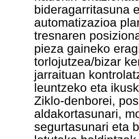
bideragarritasuna 
automatizazioa plan
tresnaren posizio
pieza gaineko eragi
torlojutzea/bizar k
jarraituan kontrola
leuntzeko eta ikus
Ziklo-denborei, p
aldakortasunari, m
segurtasunari eta b