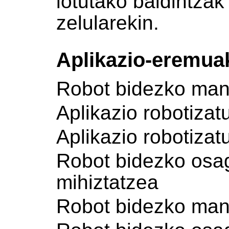
lotutako baldintzak
zelularekin.
Aplikazio-eremua
Robot bidezko mani
Aplikazio robotiza
Aplikazio robotiza
Robot bidezko osaga
mihiztatzea
Robot bidezko mani