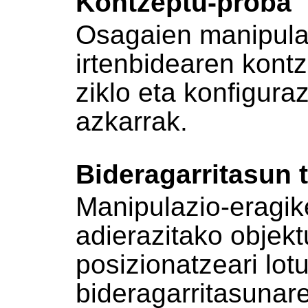
Kontzeptu-proba
Osagaien manipula
irtenbidearen kontz
ziklo eta konfigura
azkarrak.
Bideragarritasun 
Manipulazio-eragik
adierazitako objekt
posizionatzeari lo
bideragarritasunare