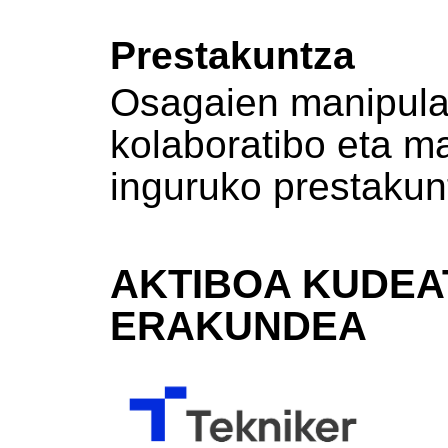
Prestakuntza
Osagaien manipula
kolaboratibo eta m
inguruko prestakun
AKTIBOA KUDEA
ERAKUNDEA