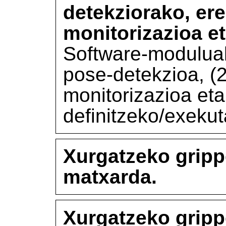
detekziorako, er
monitorizazioa et
Software-moduluak
pose-detekzioa, (
monitorizazioa eta 
definitzeko/exeku
Xurgatzeko gripp
matxarda.
Xurgatzeko gripp