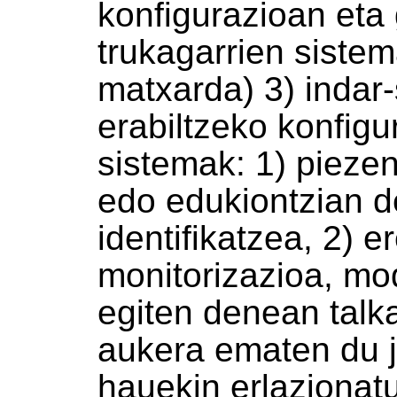
konfigurazioan eta
trukagarrien siste
matxarda) 3) indar-
erabiltzeko konfig
sistemak: 1) pieze
edo edukiontzian d
identifikatzea, 2) 
monitorizazioa, mo
egiten denean talk
aukera ematen du j
hauekin erlazionat