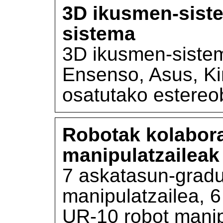
3D ikusmen-siste
sistema
3D ikusmen-sistem
Ensenso, Asus, Ki
osatutako estereo
Robotak kolabor
manipulatzaileak
7 askatasun-gradu
manipulatzailea, 
UR-10 robot manip