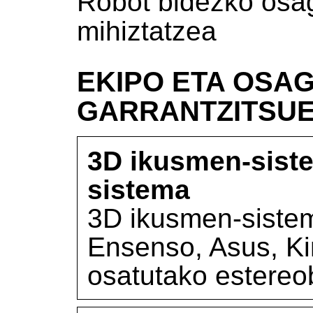
Robot bidezko osaga
mihiztatzea
EKIPO ETA OSAG
GARRANTZITSU
3D ikusmen-siste
sistema
3D ikusmen-sistem
Ensenso, Asus, Ki
osatutako estereo