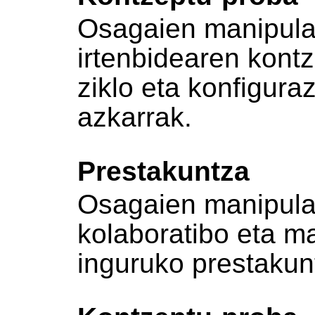
Osagaien manipula
irtenbidearen kontz
ziklo eta konfigura
azkarrak.
Prestakuntza
Osagaien manipula
kolaboratibo eta m
inguruko prestakun