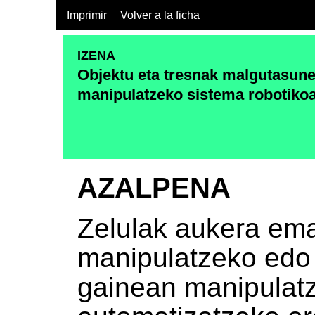
Imprimir
Volver a la ficha
IZENA
Objektu eta tresnak malgutasun
manipulatzeko sistema robotiko
AZALPENA
Zelulak aukera em
manipulatzeko edo 
gainean manipulat