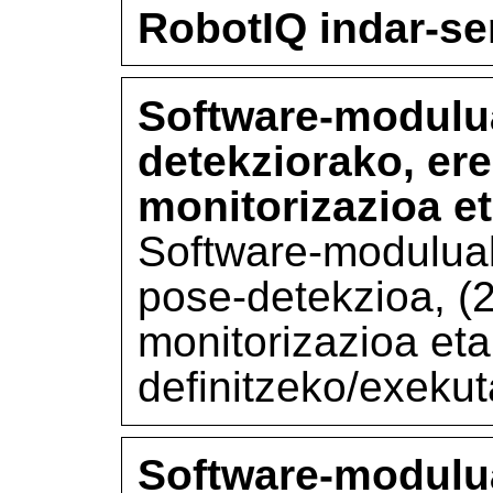
RobotIQ indar-se
Software-modulu
detekziorako, er
monitorizazioa et
Software-moduluak
pose-detekzioa, (
monitorizazioa eta 
definitzeko/exeku
Software-modulu