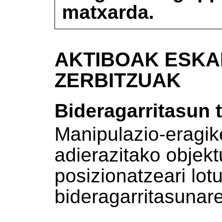
matxarda.
AKTIBOAK ESKA
ZERBITZUAK
Bideragarritasun 
Manipulazio-eragik
adierazitako objekt
posizionatzeari lo
bideragarritasunare