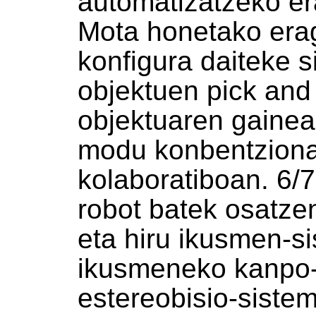
automatizatzeko er
Mota honetako erag
konfigura daiteke s
objektuen pick and
objektuaren gainea
modu konbentziona
kolaboratiboan. 6/
robot batek osatze
eta hiru ikusmen-si
ikusmeneko kanpo-
estereobisio-siste