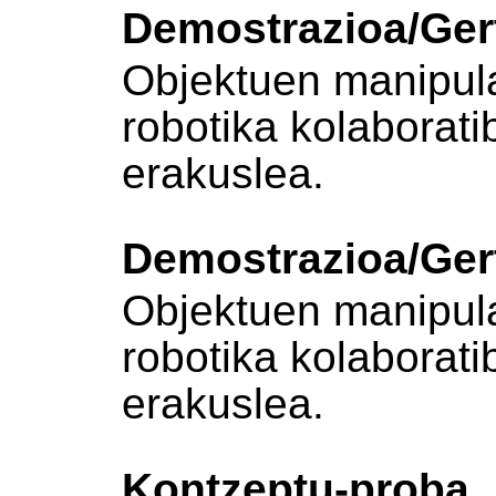
Demostrazioa/Ger
Objektuen manipula
robotika kolaborat
erakuslea.
Demostrazioa/Ger
Objektuen manipula
robotika kolaborat
erakuslea.
Kontzeptu-proba