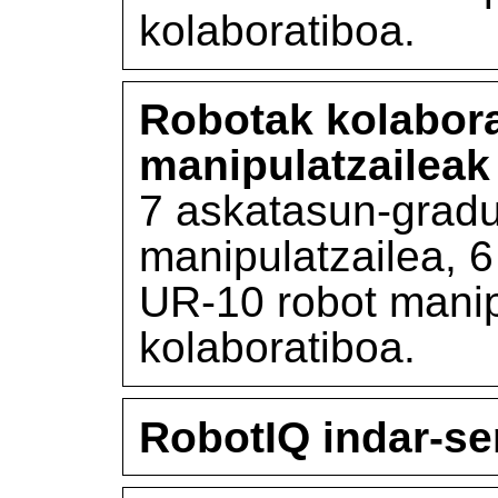
kolaboratiboa.
Robotak kolabor
manipulatzaileak
7 askatasun-gradu
manipulatzailea, 
UR-10 robot manip
kolaboratiboa.
RobotIQ indar-se