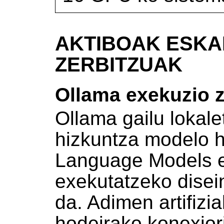
AKTIBOAK ESKA
ZERBITZUAK
Ollama exekuzio z
Ollama gailu lokale
hizkuntza modelo 
Language Models e
exekutatzeko disei
da. Adimen artifiz
hodeirako konexior