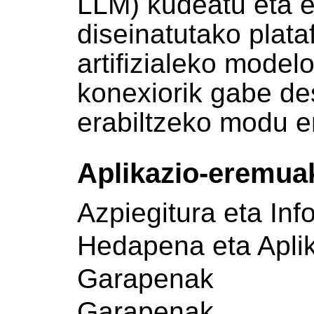
LLM) kudeatu eta 
diseinatutako plat
artifizialeko mode
konexiorik gabe de
erabiltzeko modu e
Aplikazio-eremua
Azpiegitura eta Inf
Hedapena eta Apli
Garapenak
Garapenak