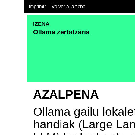
Imprimir
Volver a la ficha
IZENA
Ollama zerbitzaria
AZALPENA
Ollama gailu lokal
handiak (Large La