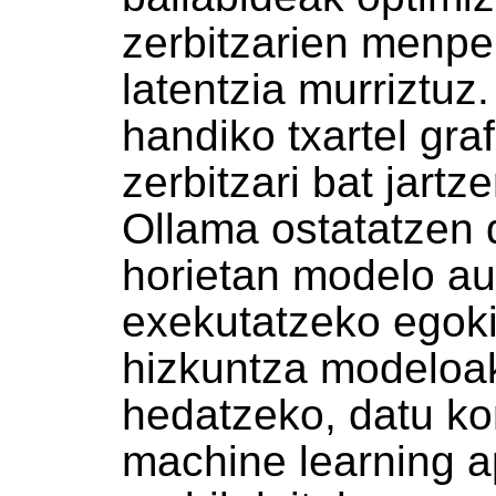
zerbitzarien menp
latentzia murrizt
handiko txartel gra
zerbitzari bat jart
Ollama ostatatzen d
horietan modelo a
exekutatzeko egoki
hizkuntza modeloak
hedatzeko, datu ko
machine learning a