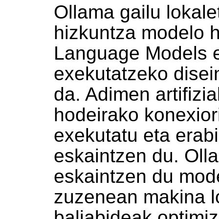
Ollama gailu lokale
hizkuntza modelo 
Language Models e
exekutatzeko disei
da. Adimen artifiz
hodeirako konexior
exekutatu eta erab
eskaintzen du. Oll
eskaintzen du mode
zuzenean makina l
baliabideak optimi