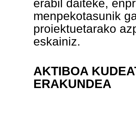
erabil daiteke, enp
menpekotasunik g
proiektuetarako azp
eskainiz.
AKTIBOA KUDEA
ERAKUNDEA