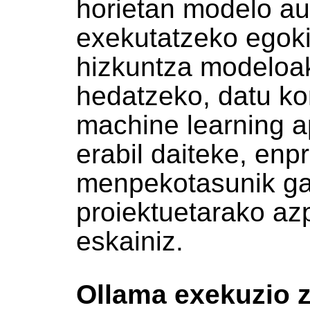
horietan modelo a
exekutatzeko egoki
hizkuntza modeloak
hedatzeko, datu ko
machine learning a
erabil daiteke, enp
menpekotasunik g
proiektuetarako azp
eskainiz.
Ollama exekuzio z