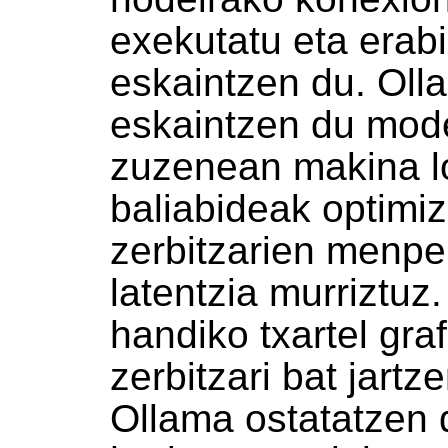
exekutatu eta erab
eskaintzen du. Oll
eskaintzen du mode
zuzenean makina l
baliabideak optimi
zerbitzarien menp
latentzia murrizt
handiko txartel gra
zerbitzari bat jart
Ollama ostatatzen d