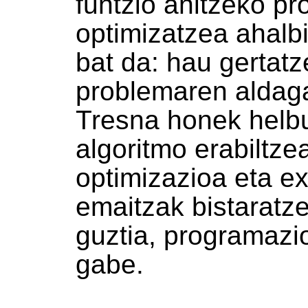
funtzio anitzeko p
optimizatzea ahalb
bat da: hau gertat
problemaren aldaga
Tresna honek helbu
algoritmo erabiltz
optimizazioa eta e
emaitzak bistaratz
guztia, programazi
gabe.