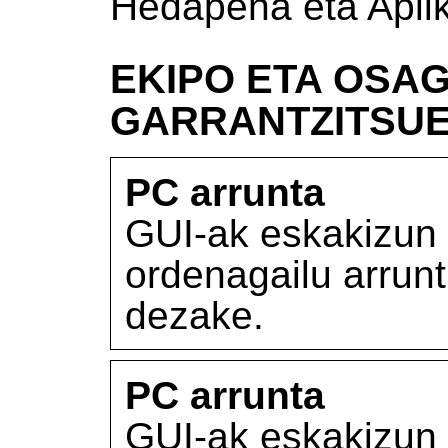
Hedapena eta Apli
EKIPO ETA OSAG
GARRANTZITSU
PC arrunta
GUI-ak eskakizun 
ordenagailu arrunt
dezake.
PC arrunta
GUI-ak eskakizun 