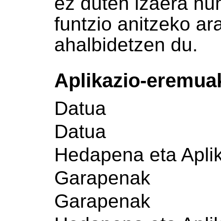
ez duten izaera nu
funtzio anitzeko a
ahalbidetzen du.
Aplikazio-eremua
Datua
Datua
Hedapena eta Apli
Garapenak
Garapenak