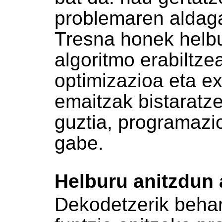
problemaren aldaga
Tresna honek helbu
algoritmo erabiltz
optimizazioa eta e
emaitzak bistaratz
guztia, programazi
gabe.
Helburu anitzdun 
Dekodetzerik behar