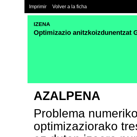
Imprimir
Volver a la ficha
IZENA
Optimizazio anitzkoizdunentzat 
AZALPENA
Problema numeriko
optimizaziorako tr