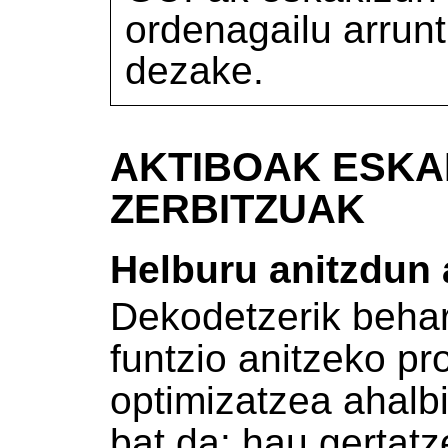
ordenagailu arrunt
dezake.
AKTIBOAK ESKA
ZERBITZUAK
Helburu anitzdun 
Dekodetzerik behar
funtzio anitzeko p
optimizatzea ahalb
bat da: hau gertat