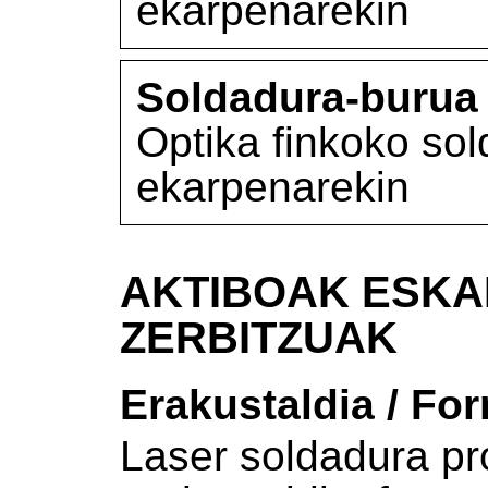
ekarpenarekin
Soldadura-burua
Optika finkoko so
ekarpenarekin
AKTIBOAK ESKA
ZERBITZUAK
Erakustaldia / For
Laser soldadura p