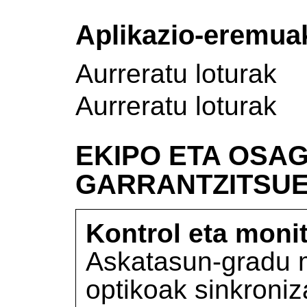
Aplikazio-eremua
Aurreratu loturak
Aurreratu loturak
EKIPO ETA OSAG
GARRANTZITSU
Kontrol eta moni
Askatasun-gradu 
optikoak sinkroniz