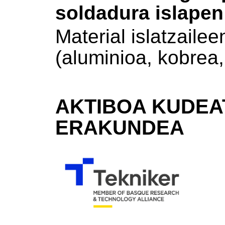
soldadura islapen
Material islatzaile
(aluminioa, kobrea,
AKTIBOA KUDEA
ERAKUNDEA