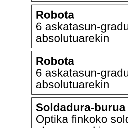
Robota
6 askatasun-gradu
absolutuarekin
Robota
6 askatasun-gradu
absolutuarekin
Soldadura-burua
Optika finkoko so