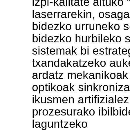
izpi-kalitate altuk
laserrarekin, osaga
bidezko urruneko 
bidezko hurbileko 
sistemak bi estrate
txandakatzeko auke
ardatz mekanikoak 
optikoak sinkroniz
ikusmen artifiziale
prozesurako ibilbid
laguntzeko