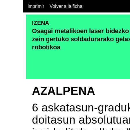
Imprimir
Volver a la ficha
IZENA
Osagai metalikoen laser bidezko
zein gertuko soldadurarako gela
robotikoa
AZALPENA
6 askatasun-graduk
doitasun absolutuar