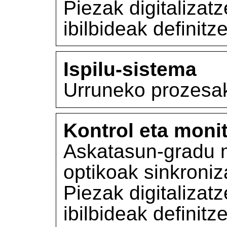
Piezak digitalizat
ibilbideak definit
Ispilu-sistema
Urruneko prozesak
Kontrol eta moni
Askatasun-gradu 
optikoak sinkroniz
Piezak digitalizat
ibilbideak definit