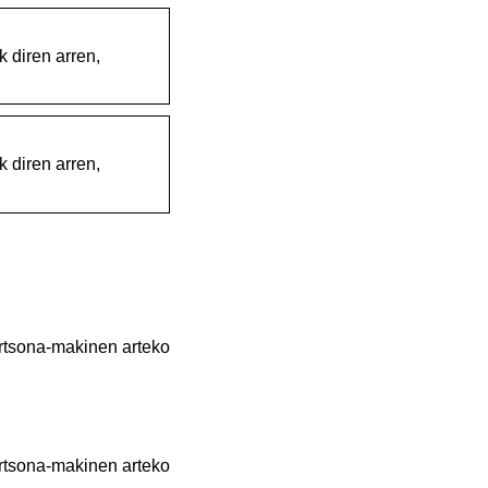
 diren arren,
 diren arren,
ertsona-makinen arteko
ertsona-makinen arteko