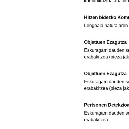
komunikazioa ahalbid
Hitzen bidezko Kom
Lengoaia naturalaren 
Objettuen Ezagutza
Eskuragarri dauden se
erabakitzea (pieza jaki
Objettuen Ezagutza
Eskuragarri dauden se
erabakitzea (pieza jaki
Pertsonen Detekzio
Eskuragarri dauden se
erabakitzea.