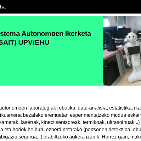
cha
istema Autonomoen Ikerketa
RSAIT) UPV/EHU
utonomoen laborategiak robotika, datu-analisia, estatistika, ik
 ikusmena bezalako eremuetan esperimentatzeko modua eskaint
amerak, laserrak, kinect sentsoreak, termikoak, ultrasoinuak...)
 eta horiek helburu ezberdinetarako (pertsonen detekzioa, obj
igazio segurua...) erabiltzeko aukera izanik. Horrez gain, mak