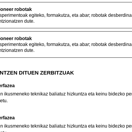
ioneer robotak
perimentoak egiteko, formakutza, eta abar; robotak desberdinak
tzionatzen dute.
ioneer robotak
perimentoak egiteko, formakutza, eta abar; robotak desberdinak
tzionatzen dute.
NTZEN DITUEN ZERBITZUAK
erfazea
n ikusmeneko teknikaz baliatuz hizkuntza eta keinu bidezko p
etu.
erfazea
n ikusmeneko teknikaz baliatuz hizkuntza eta keinu bidezko p