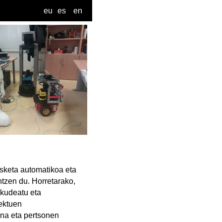
eu
es
en
asketa automatikoa eta
zen du. Horretarako,
 kudeatu eta
ektuen
ina eta pertsonen