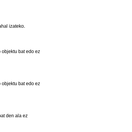
hal izateko.
 objektu bat edo ez
 objektu bat edo ez
bat den ala ez