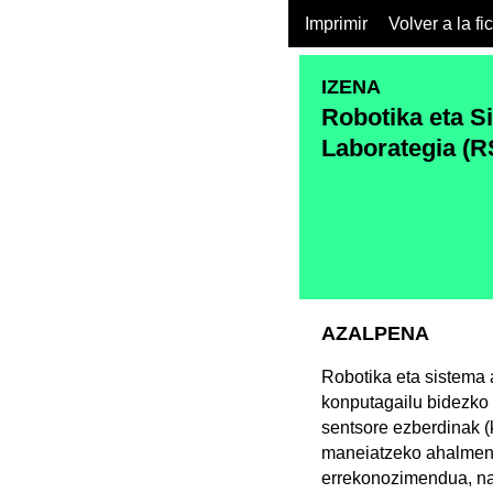
Imprimir
Volver a la fi
IZENA
Robotika eta S
Laborategia (
AZALPENA
Robotika eta sistema a
konputagailu bidezko
sentsore ezberdinak (k
maneiatzeko ahalmena
errekonozimendua, nab