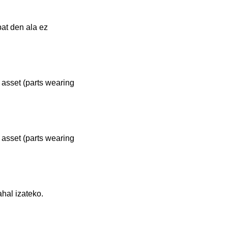
bat den ala ez
l asset (parts wearing
l asset (parts wearing
hal izateko.