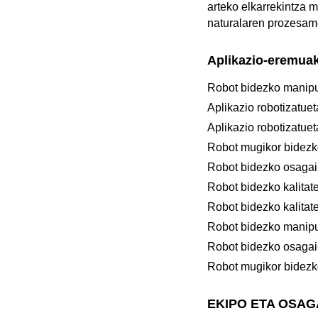
arteko elkarrekintza 
naturalaren prozesame
Aplikazio-eremua
Robot bidezko manipu
Aplikazio robotizatue
Aplikazio robotizatue
Robot mugikor bidezko
Robot bidezko osagai-
Robot bidezko kalitate
Robot bidezko kalitate
Robot bidezko manipu
Robot bidezko osagai-
Robot mugikor bidezko
EKIPO ETA OSA