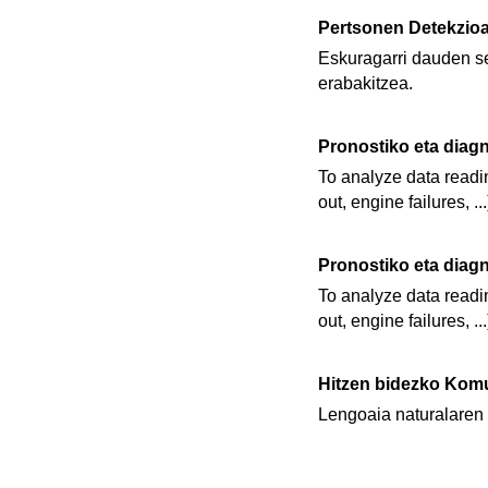
Pertsonen Detekzio
Eskuragarri dauden se
erabakitzea.
Pronostiko eta diag
To analyze data readin
out, engine failures, ...
Pronostiko eta diag
To analyze data readin
out, engine failures, ...
Hitzen bidezko Kom
Lengoaia naturalaren 