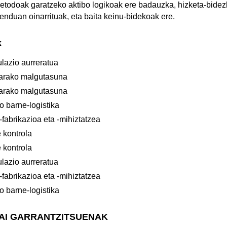
metodoak garatzeko aktibo logikoak ere badauzka, hizketa-bide
nduan oinarrituak, eta baita keinu-bidekoak ere.
k
lazio aurreratua
tarako malgutasuna
tarako malgutasuna
 barne-logistika
fabrikazioa eta -mihiztatzea
 kontrola
 kontrola
lazio aurreratua
fabrikazioa eta -mihiztatzea
 barne-logistika
GAI GARRANTZITSUENAK