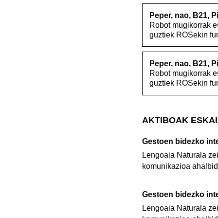
Peper, nao, B21, P
Robot mugikorrak es
guztiek ROSekin fun
Peper, nao, B21, P
Robot mugikorrak es
guztiek ROSekin fun
AKTIBOAK ESKAI
Gestoen bidezko int
Lengoaia Naturala zei
komunikazioa ahalbid
Gestoen bidezko int
Lengoaia Naturala zei