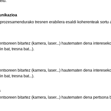
etu.
unikazioa
prozesamendurako tresnen erabilera esaldi koherenteak sortu a
ntsoreen bitartez (kamera, laser...) hautematen dena intereseko
n bat, tresna bat...).
ntsoreen bitartez (kamera, laser...) hautematen dena intereseko
n bat, tresna bat...).
a
ntsoreen bitartez (kamera, laser...) hautematen dena pertsona 