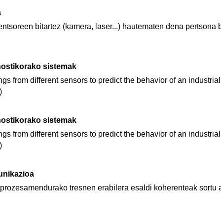
a
ntsoreen bitartez (kamera, laser...) hautematen dena pertsona 
nostikorako sistemak
gs from different sensors to predict the behavior of an industria
)
nostikorako sistemak
gs from different sensors to predict the behavior of an industria
)
unikazioa
prozesamendurako tresnen erabilera esaldi koherenteak sortu a