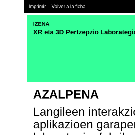
Imprimir
Volver a la ficha
IZENA
XR eta 3D Pertzepzio Laborategi
AZALPENA
Langileen interakzi
aplikazioen garape