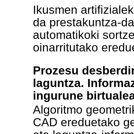
Ikusmen artifiziale
da prestakuntza-da
automatikoki sort
oinarritutako ered
Prozesu desberdi
laguntza. Informaz
ingurune birtuale
Algoritmo geometrik
CAD ereduetako ge