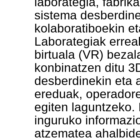
laborategia, fabrika
sistema desberdine
kolaboratiboekin et
Laborategiak erreal
birtuala (VR) bezal
konbinatzen ditu 3
desberdinekin eta a
ereduak, operador
egiten laguntzeko.
inguruko informazio
atzematea ahalbide