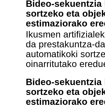
Bideo-sekuentzia 
sortzeko eta obje
estimaziorako ere
Ikusmen artifiziale
da prestakuntza-da
automatikoki sort
oinarritutako ered
Bideo-sekuentzia 
sortzeko eta obje
estimaziorako ere