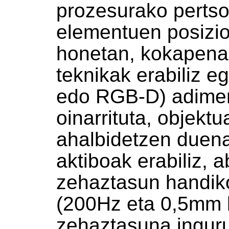
prozesurako pertso
elementuen posizio
honetan, kokapena 
teknikak erabiliz e
edo RGB-D) adimen 
oinarrituta, objekt
ahalbidetzen duena
aktiboak erabiliz, 
zehaztasun handik
(200Hz eta 0,5mm 
zehaztasuna ingur