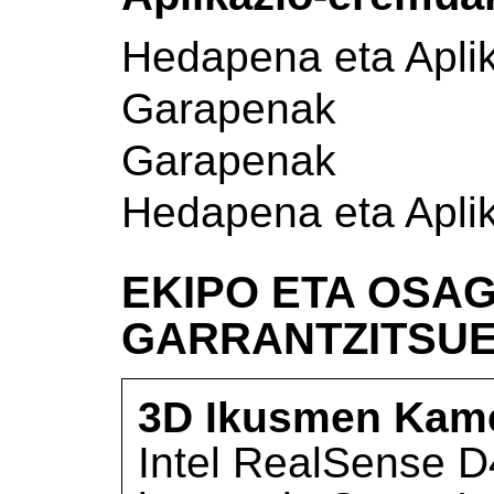
Hedapena eta Apli
Garapenak
Garapenak
Hedapena eta Apli
EKIPO ETA OSAG
GARRANTZITSU
3D Ikusmen Kam
Intel RealSense 