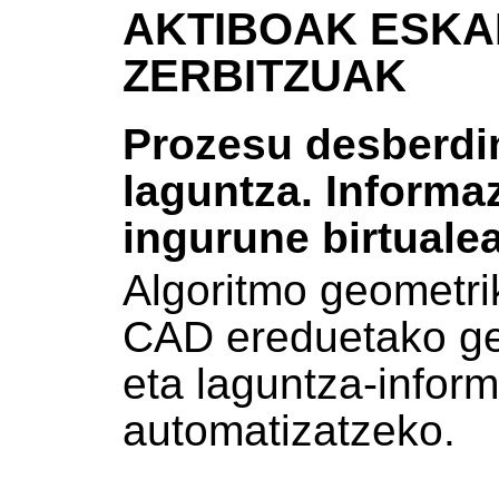
AKTIBOAK ESKA
ZERBITZUAK
Prozesu desberdi
laguntza. Informaz
ingurune birtuale
Algoritmo geometrik
CAD ereduetako ge
eta laguntza-infor
automatizatzeko.