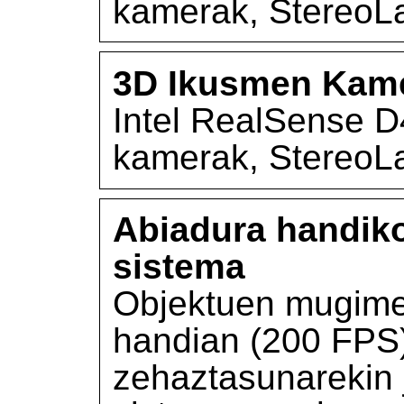
kamerak, StereoL
3D Ikusmen Kam
Intel RealSense 
kamerak, StereoL
Abiadura handiko
sistema
Objektuen mugime
handian (200 FPS)
zehaztasunarekin 