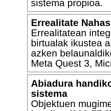
sistema propioa.
Errealitate Naha
Errealitatean inte
birtualak ikustea 
azken belaunaldiko
Meta Quest 3, Micr
Abiadura handiko
sistema
Objektuen mugime