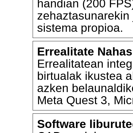
handian (200 FPS)
zehaztasunarekin 
sistema propioa.
Errealitate Naha
Errealitatean inte
birtualak ikustea 
azken belaunaldiko
Meta Quest 3, Micr
Software liburute