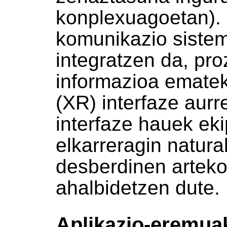
konplexuagoetan). 
komunikazio sistem
integratzen da, pr
informazioa ematek
(XR) interfaze aurre
interfaze hauek e
elkarreragin natura
desberdinen arteko
ahalbidetzen dute.
Aplikazio-eremua