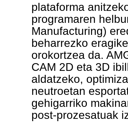
plataforma anitze
programaren helb
Manufacturing) ere
beharrezko eragik
orokortzea da. AMG
CAM 2D eta 3D ibil
aldatzeko, optimiz
neutroetan esportat
gehigarriko makina
post-prozesatuak i