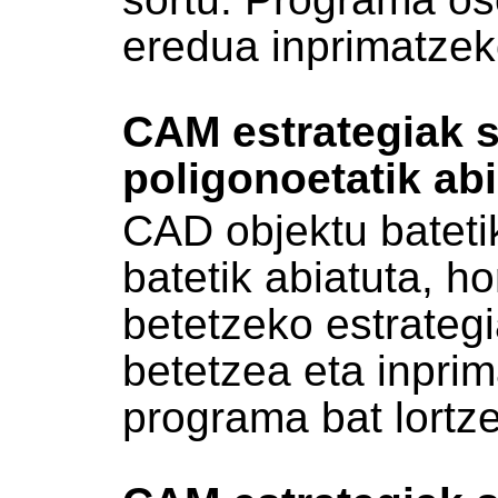
eredua inprimatze
CAM estrategiak 
poligonoetatik abi
CAD objektu bateti
batetik abiatuta, h
betetzeko estrateg
betetzea eta inprim
programa bat lortz