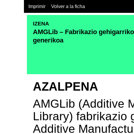
Imprimir
Volver a la ficha
IZENA
AMGLib – Fabrikazio gehigarriko 
generikoa
AZALPENA
AMGLib (Additive 
Library) fabrikazio 
Additive Manufactur