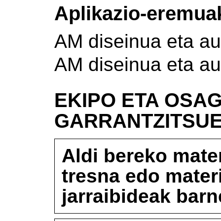
Aplikazio-eremua
AM diseinua eta au
AM diseinua eta au
EKIPO ETA OSAG
GARRANTZITSU
Aldi bereko mater
tresna edo mater
jarraibideak barn