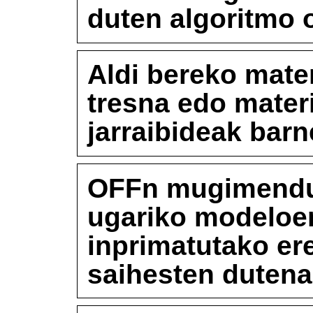
duten algoritmo 
Aldi bereko mater
tresna edo mater
jarraibideak barn
OFFn mugimendua
ugariko modeloen
inprimatutako er
saihesten duten