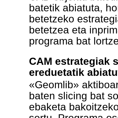
batetik abiatuta, h
betetzeko estrateg
betetzea eta inprim
programa bat lortz
CAM estrategiak 
ereduetatik abiatu
«Geomlib» aktiboar
baten slicing bat s
ebaketa bakoitzeko,
sortu. Programa o