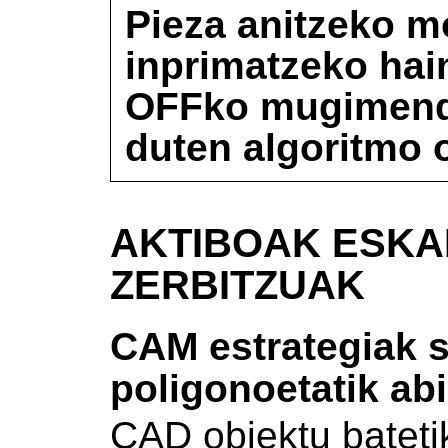
Pieza anitzeko m
inprimatzeko hain
OFFko mugimend
duten algoritmo 
AKTIBOAK ESKA
ZERBITZUAK
CAM estrategiak 
poligonoetatik abi
CAD objektu bateti