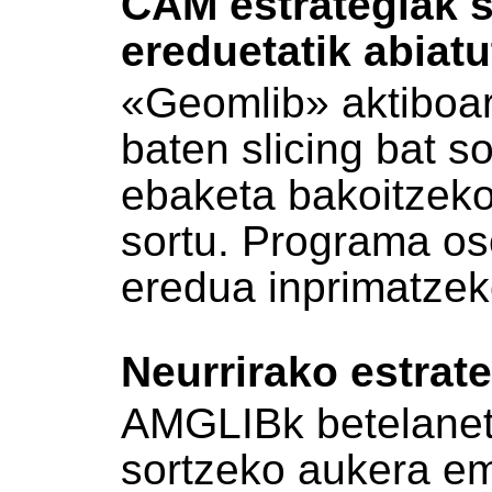
CAM estrategiak 
ereduetatik abiatu
«Geomlib» aktiboar
baten slicing bat s
ebaketa bakoitzeko,
sortu. Programa o
eredua inprimatze
Neurrirako estrat
AMGLIBk betelanet
sortzeko aukera e