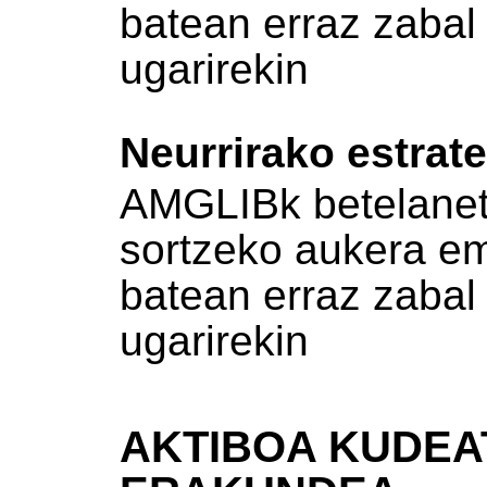
batean erraz zabal
ugarirekin
Neurrirako estrat
AMGLIBk betelanet
sortzeko aukera e
batean erraz zabal
ugarirekin
AKTIBOA KUDEA