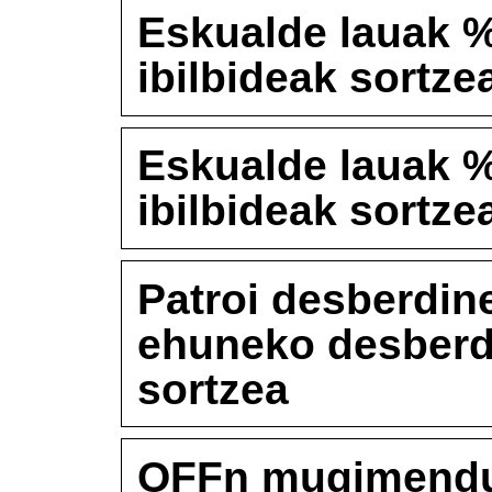
Eskualde lauak %
ibilbideak sortze
Eskualde lauak %
ibilbideak sortze
Patroi desberdine
ehuneko desberdi
sortzea
OFFn mugimendua