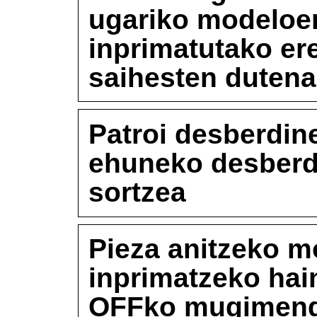
ugariko modeloen
inprimatutako er
saihesten duten
Patroi desberdine
ehuneko desberdi
sortzea
Pieza anitzeko m
inprimatzeko hain
OFFko mugimend