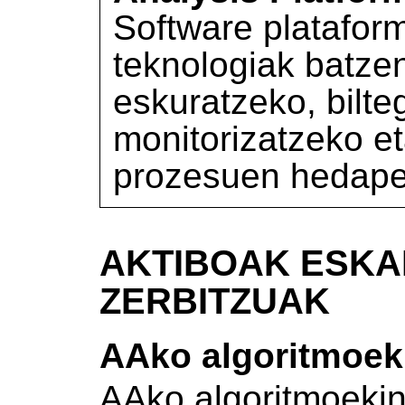
Software platafo
teknologiak batzen
eskuratzeko, bilte
monitorizatzeko et
prozesuen hedape
AKTIBOAK ESKA
ZERBITZUAK
AAko algoritmoeki
AAko algoritmoekin