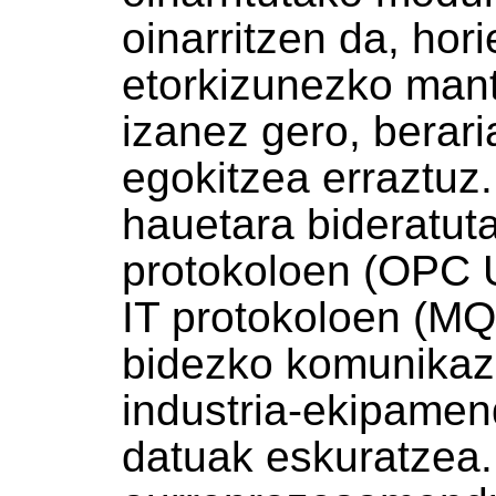
oinarritzen da, hor
etorkizunezko man
izanez gero, berar
egokitzea erraztuz.
hauetara bideratuta
protokoloen (OPC U
IT protokoloen (MQ
bidezko komunikaz
industria-ekipamen
datuak eskuratzea.