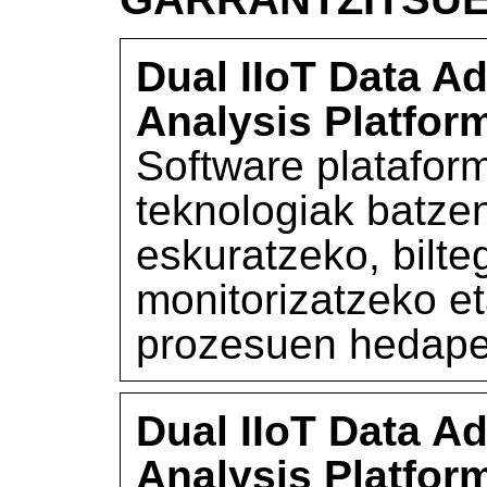
Dual IIoT Data Ad
Analysis Platfor
Software platafo
teknologiak batzen
eskuratzeko, bilte
monitorizatzeko et
prozesuen hedape
Dual IIoT Data Ad
Analysis Platfor