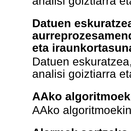
analisi goiztiarra 
Datuen eskuratze
aurreprozesamendu
eta iraunkortasun
Datuen eskuratzea
analisi goiztiarra 
AAko algoritmoeki
AAko algoritmoekin