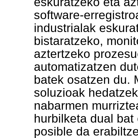
eskuratzeko eta az
software-erregistro
industrialak eskura
bistaratzeko, monit
aztertzeko prozes
automatizatzen dut
batek osatzen du.
soluzioak hedatzek
nabarmen murrizte
hurbilketa dual bat
posible da erabiltz