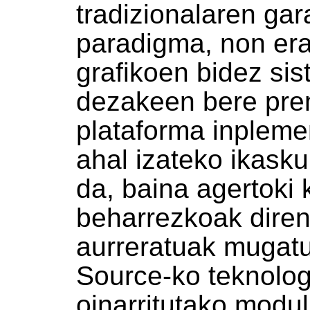
tradizionalaren ga
paradigma, non erab
grafikoen bidez si
dezakeen bere prem
plataforma inpleme
ahal izateko ikask
da, baina agertoki
beharrezkoak diren
aurreratuak mugat
Source-ko teknolog
oinarritutako modu