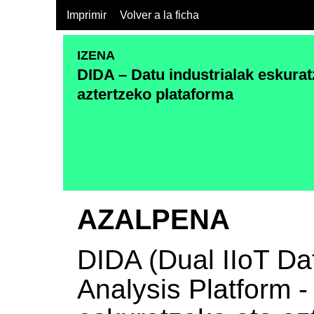
Imprimir
Volver a la ficha
IZENA
DIDA – Datu industrialak eskurat
aztertzeko plataforma
AZALPENA
DIDA (Dual IIoT Da
Analysis Platform -