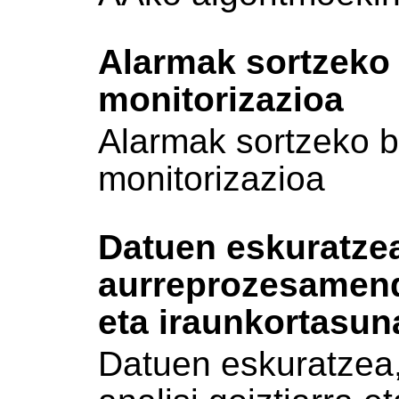
Alarmak sortzeko 
monitorizazioa
Alarmak sortzeko b
monitorizazioa
Datuen eskuratze
aurreprozesamendu
eta iraunkortasun
Datuen eskuratzea