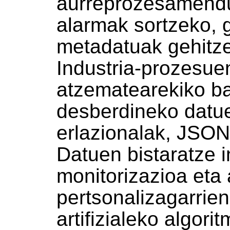
aurreprozesamendua
alarmak sortzeko, 
metadatuak gehitze
Industria-prozesue
atzematearekiko ba
desberdineko datue
erlazionalak, JSON
Datuen bistaratze i
monitorizazioa eta
pertsonalizagarrien
artifizialeko algori