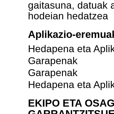
gaitasuna, datuak 
hodeian hedatzea
Aplikazio-eremua
Hedapena eta Apli
Garapenak
Garapenak
Hedapena eta Apli
EKIPO ETA OSAG
GARRANTZITSU