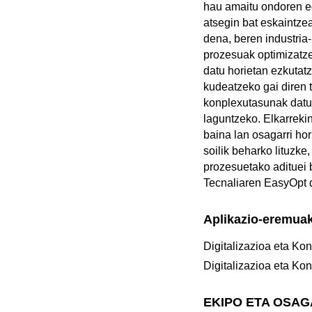
hau amaitu ondoren eg
atsegin bat eskaintze
dena, beren industria
prozesuak optimizatz
datu horietan ezkutatz
kudeatzeko gai diren 
konplexutasunak datue
laguntzeko. Elkarreki
baina lan osagarri ho
soilik beharko lituzke
prozesuetako adituei
Tecnaliaren EasyOpt 
Aplikazio-eremua
Digitalizazioa eta Kon
Digitalizazioa eta Kon
EKIPO ETA OSA