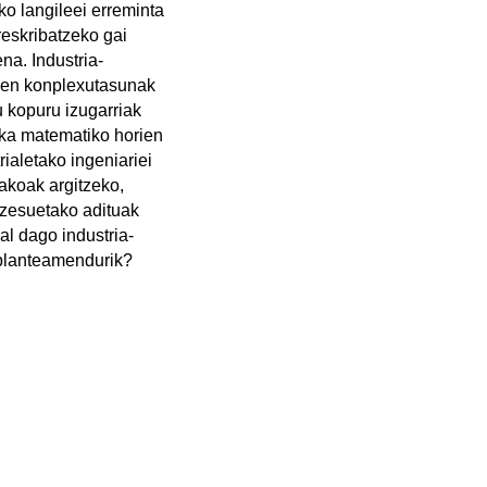
o langileei erreminta
eskribatzeko gai
na. Industria-
suen konplexutasunak
u kopuru izugarriak
ika matematiko horien
ialetako ingeniariei
gakoak argitzeko,
rozesuetako adituak
al dago industria-
 planteamendurik?