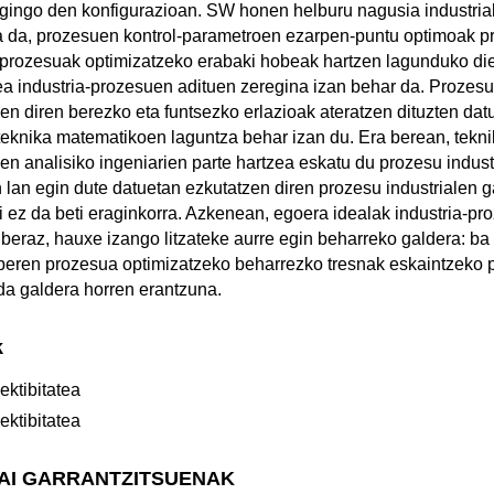
ingo den konfigurazioan. SW honen helburu nagusia industriak
a da, prozesuen kontrol-parametroen ezarpen-puntu optimoak pr
-prozesuak optimizatzeko erabaki hobeak hartzen lagunduko die
ea industria-prozesuen adituen zeregina izan behar da. Proze
en diren berezko eta funtsezko erlazioak ateratzen dituzten dat
teknika matematikoen laguntza behar izan du. Era berean, tekn
n analisiko ingeniarien parte hartzea eskatu du prozesu industr
n lan egin dute datuetan ezkutatzen diren prozesu industrialen 
ri ez da beti eraginkorra. Azkenean, egoera idealak industria-p
, beraz, hauxe izango litzateke aurre egin beharreko galdera: ba 
 beren prozesua optimizatzeko beharrezko tresnak eskaintzeko
da galdera horren erantzuna.
k
ektibitatea
ektibitatea
GAI GARRANTZITSUENAK