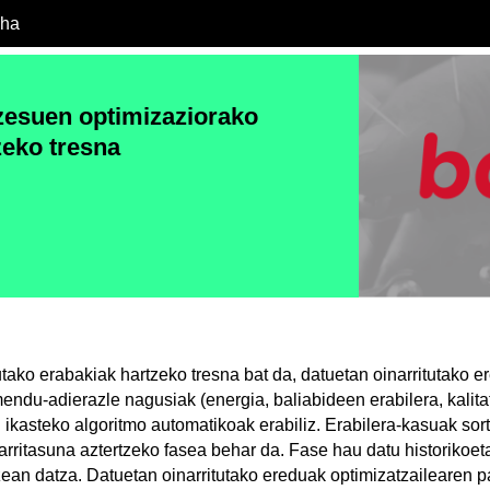
cha
zesuen optimizaziorako
zeko tresna
tako erabakiak hartzeko tresna bat da, datuetan oinarritutako e
mendu-adierazle nagusiak (energia, baliabideen erabilera, kalita
n ikasteko algoritmo automatikoak erabiliz. Erabilera-kasuak so
arritasuna aztertzeko fasea behar da. Fase hau datu historikoeta
ean datza. Datuetan oinarritutako ereduak optimizatzailearen pa