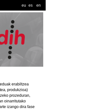
eu
es
en
reduak erabiltzea
tea, produkzioa)
rtzeko prozeduran,
n oinarritutako
rte izango dira fase