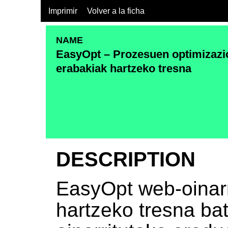
Imprimir
Volver a la ficha
NAME
EasyOpt – Prozesuen optimizazi
erabakiak hartzeko tresna
DESCRIPTION
EasyOpt web-oinarr
hartzeko tresna ba