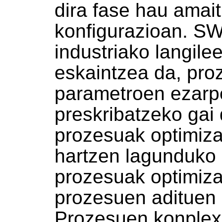
dira fase hau amai
konfigurazioan. S
industriako langile
eskaintzea da, pro
parametroen ezarp
preskribatzeko gai 
prozesuak optimiz
hartzen lagunduko d
prozesuak optimiza
prozesuen adituen 
Prozesuen konplex