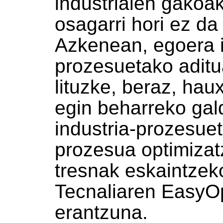
industrialen gakoak
osagarri hori ez da 
Azkenean, egoera i
prozesuetako aditu
lituzke, beraz, hau
egin beharreko gal
industria-prozesue
prozesua optimiza
tresnak eskaintzek
Tecnaliaren EasyOp
erantzuna.