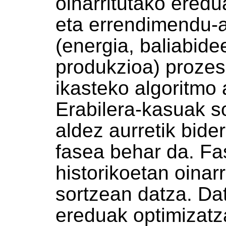
oinarritutako eredu
eta errendimendu-a
(energia, baliabidee
produkzioa) prozes
ikasteko algoritmo 
Erabilera-kasuak s
aldez aurretik bide
fasea behar da. Fa
historikoetan oinar
sortzean datza. Dat
ereduak optimizatz