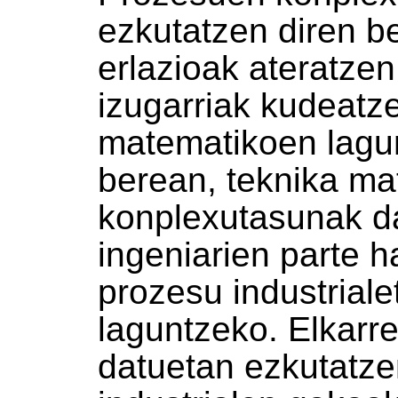
ezkutatzen diren b
erlazioak ateratzen
izugarriak kudeatze
matematikoen lagun
berean, teknika ma
konplexutasunak da
ingeniarien parte h
prozesu industriale
laguntzeko. Elkarre
datuetan ezkutatze