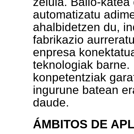
zelula. Balio-katea
automatizatu adim
ahalbidetzen du, in
fabrikazio aurrerat
enpresa konektatua
teknologiak barne. 
konpetentziak gara
ingurune batean er
daude.
ÁMBITOS DE AP