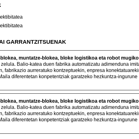
k
ektibitatea
ektibitatea
GAI GARRANTZITSUENAK
blokea, muntatze-blokea, bloke logistikoa eta robot mugiko
zelula. Balio-katea duen fabrika automatizatu adimenduna imit
in, fabrikazio aurreratuko kontzeptuekin, enpresa konektatuareki
Maila diferentetan konpetentziak garatzeko hezkuntza-ingurune 
blokea, muntatze-blokea, bloke logistikoa eta robot mugiko
zelula. Balio-katea duen fabrika automatizatu adimenduna imit
in, fabrikazio aurreratuko kontzeptuekin, enpresa konektatuareki
Maila diferentetan konpetentziak garatzeko hezkuntza-ingurune 