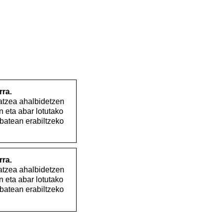
rra.
atzea ahalbidetzen
n eta abar lotutako
batean erabiltzeko
rra.
atzea ahalbidetzen
n eta abar lotutako
batean erabiltzeko