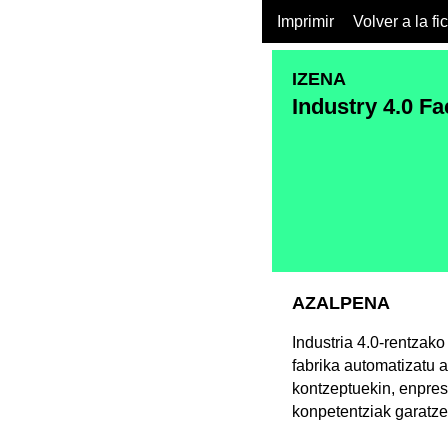
Imprimir
Volver a la fi
IZENA
Industry 4.0 Fa
AZALPENA
Industria 4.0-rentzak
fabrika automatizatu a
kontzeptuekin, enpres
konpetentziak garatze