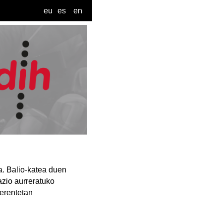
eu
es
en
a. Balio-katea duen
azio aurreratuko
ferentetan