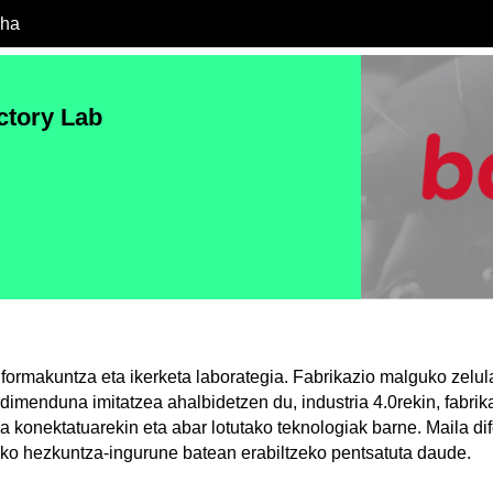
cha
ctory Lab
o formakuntza eta ikerketa laborategia. Fabrikazio malguko zelul
dimenduna imitatzea ahalbidetzen du, industria 4.0rekin, fabrik
a konektatuarekin eta abar lotutako teknologiak barne. Maila di
ko hezkuntza-ingurune batean erabiltzeko pentsatuta daude.