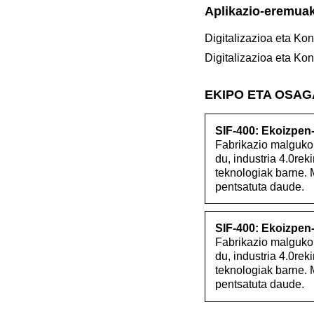
Aplikazio-eremua
Digitalizazioa eta Kon
Digitalizazioa eta Kon
EKIPO ETA OSA
SIF-400: Ekoizpen-
Fabrikazio malguko 
du, industria 4.0rek
teknologiak barne. 
pentsatuta daude.
SIF-400: Ekoizpen-
Fabrikazio malguko 
du, industria 4.0rek
teknologiak barne. 
pentsatuta daude.