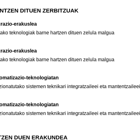
NTZEN DITUEN ZERBITZUAK
grazio-erakuslea
utako teknologiak barne hartzen dituen zelula malgua
grazio-erakuslea
utako teknologiak barne hartzen dituen zelula malgua
tomatizazio-teknologiatan
azionatutako sistemen teknikari integratzaileei eta mantentzailee
tomatizazio-teknologiatan
azionatutako sistemen teknikari integratzaileei eta mantentzailee
TZEN DUEN ERAKUNDEA