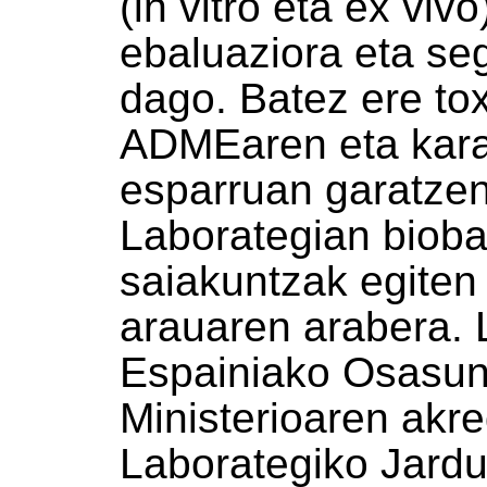
(in vitro eta ex viv
ebaluaziora eta se
dago. Batez ere to
ADMEaren eta karak
esparruan garatzen
Laborategian bioba
saiakuntzak egiten
arauaren arabera. 
Espainiako Osasun
Ministerioaren akre
Laborategiko Jard