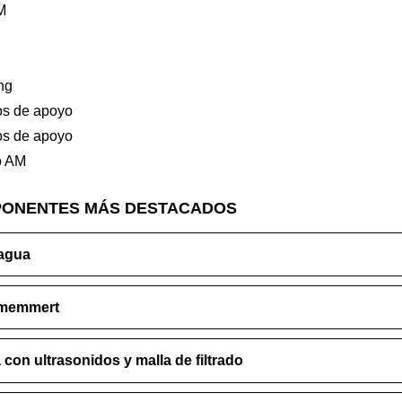
M
ng
os de apoyo
os de apoyo
o AM
PONENTES MÁS DESTACADOS
/agua
 memmert
con ultrasonidos y malla de filtrado