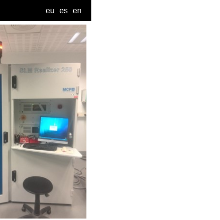
eu
es
en