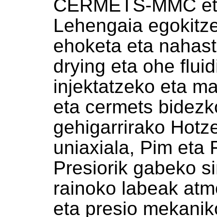
CERMETS-MMC eta 
Lehengaia egokitze
ehoketa eta nahast
drying eta ohe flui
injektatzeko eta ma
eta cermets bidezk
gehigarrirako Hotz
uniaxiala, Pim eta 
Presiorik gabeko s
rainoko labeak atm
eta presio mekanik