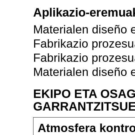
Aplikazio-eremua
Materialen diseño 
Fabrikazio prozes
Fabrikazio prozes
Materialen diseño 
EKIPO ETA OSAG
GARRANTZITSU
Atmosfera kontro