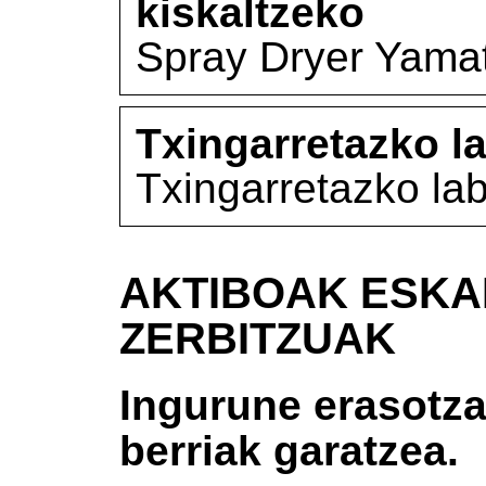
kiskaltzeko
Spray Dryer Yamat
Txingarretazko l
Txingarretazko la
AKTIBOAK ESKA
ZERBITZUAK
Ingurune erasotza
berriak garatzea.