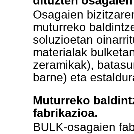
dituzten osagaien
Osagaien bizitzare
muturreko baldintz
soluzioetan oinarr
materialak bulket
zeramikak), batasu
barne) eta estaldur
Muturreko baldint
fabrikazioa.
BULK-osagaien fab