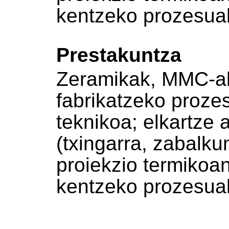
kentzeko prozesua
Prestakuntza
Zeramikak, MMC-a
fabrikatzeko proze
teknikoa; elkartze
(txingarra, zabalk
proiekzio termikoan
kentzeko prozesua