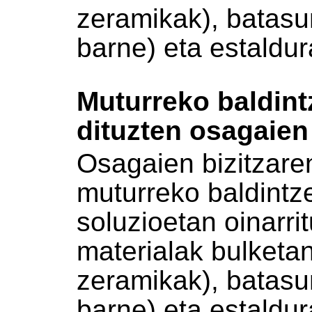
zeramikak), batasu
barne) eta estaldur
Muturreko baldint
dituzten osagaien
Osagaien bizitzare
muturreko baldintz
soluzioetan oinarr
materialak bulket
zeramikak), batasu
barne) eta estaldur