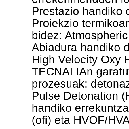
Prestazio handiko 
Proiekzio termikoa
bidez: Atmospheri
Abiadura handiko d
High Velocity Oxy 
TECNALIAn garatut
prozesuak: detonaz
Pulse Detonation (
handiko errekuntza
(ofi) eta HVOF/HVA