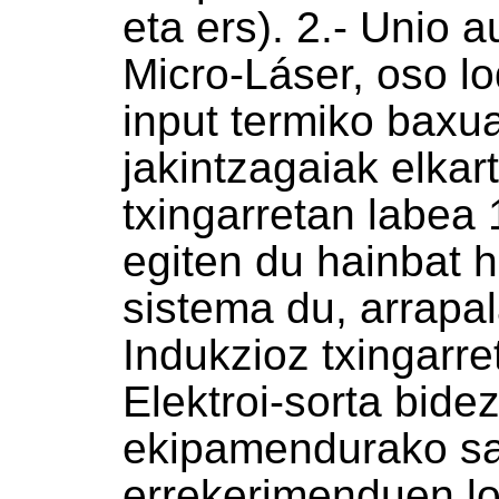
eta ers). 2.- Unio 
Micro-Láser, oso lo
input termiko baxu
jakintzagaiak elkar
txingarretan labea 
egiten du hainbat h
sistema du, arrapal
Indukzioz txingarr
Elektroi-sorta bide
ekipamendurako sa
errekerimenduen lo