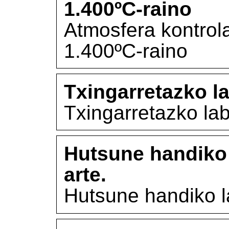
1.400ºC-raino
Atmosfera kontrol
1.400ºC-raino
Txingarretazko l
Txingarretazko la
Hutsune handiko 
arte.
Hutsune handiko l