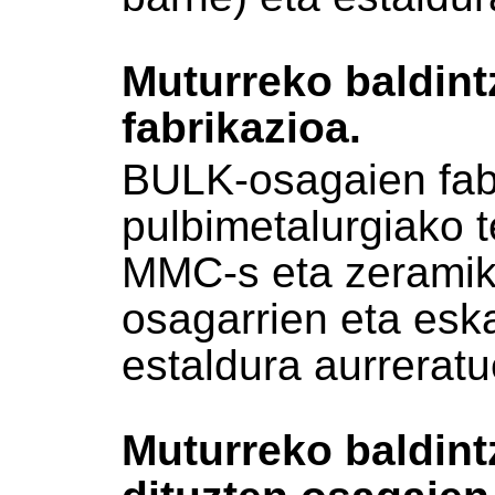
Muturreko baldint
fabrikazioa.
BULK-osagaien fab
pulbimetalurgiako 
MMC-s eta zeramika
osagarrien eta esk
estaldura aurreratu
Muturreko baldint