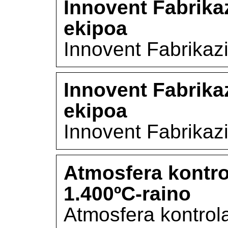
Innovent Fabrika
ekipoa
Innovent Fabrikazi
Innovent Fabrika
ekipoa
Innovent Fabrikazi
Atmosfera kontro
1.400ºC-raino
Atmosfera kontrol