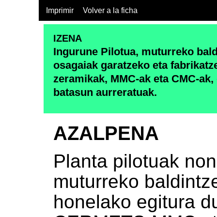
Imprimir
Volver a la ficha
IZENA
Ingurune Pilotua, muturreko bald
osagaiak garatzeko eta fabrikatz
zeramikak, MMC-ak eta CMC-ak, 
batasun aurreratuak.
AZALPENA
Planta pilotuak non
muturreko baldintz
honelako egitura du