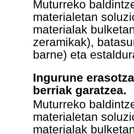
Muturreko baldintze
materialetan soluz
materialak bulket
zeramikak), batasu
barne) eta estaldur
Ingurune erasotza
berriak garatzea.
Muturreko baldintze
materialetan soluz
materialak bulket