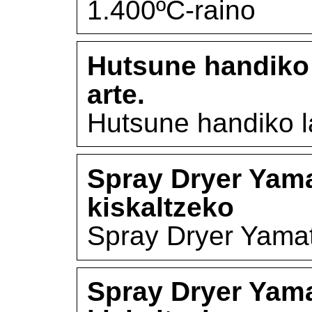
1.400ºC-raino
Hutsune handiko 
arte.
Hutsune handiko l
Spray Dryer Yama
kiskaltzeko
Spray Dryer Yamat
Spray Dryer Yama