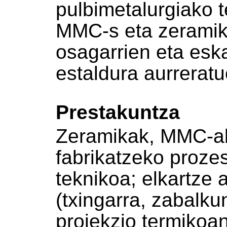
pulbimetalurgiako 
MMC-s eta zeramika
osagarrien eta esk
estaldura aurreratu
Prestakuntza
Zeramikak, MMC-a
fabrikatzeko proze
teknikoa; elkartze
(txingarra, zabalk
proiekzio termikoan