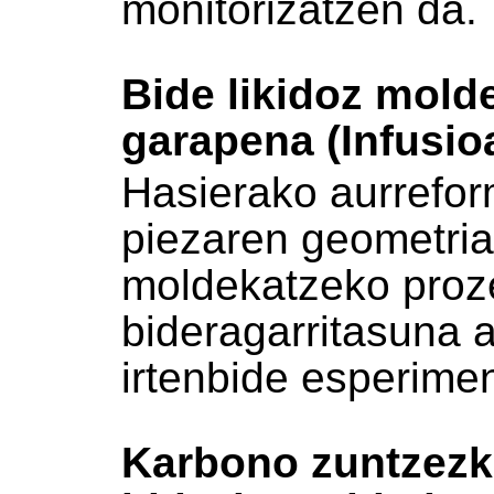
monitorizatzen da.
Bide likidoz mol
garapena (Infusio
Hasierako aurrefo
piezaren geometria 
moldekatzeko proz
bideragarritasuna a
irtenbide esperime
Karbono zuntzezk