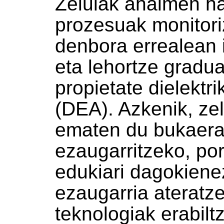
Zelulak ahalmen ha
prozesuak monitori
denbora errealean 
eta lehortze gradua
propietate dielektri
(DEA). Azkenik, ze
ematen du bukaera
ezaugarritzeko, por
edukiari dagokiene
ezaugarria ateratz
teknologiak erabilt