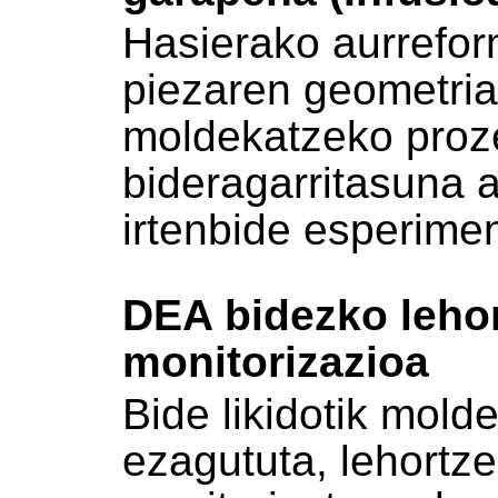
Hasierako aurrefo
piezaren geometria 
moldekatzeko proz
bideragarritasuna a
irtenbide esperime
DEA bidezko leho
monitorizazioa
Bide likidotik mol
ezagututa, lehortz