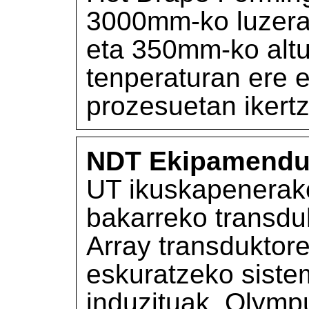
3000mm-ko luzera
eta 350mm-ko altu
tenperaturan ere e
prozesuetan ikert
NDT Ekipamend
UT ikuskapenerako
bakarreko transdu
Array transdukto
eskuratzeko siste
induzituak, Olym