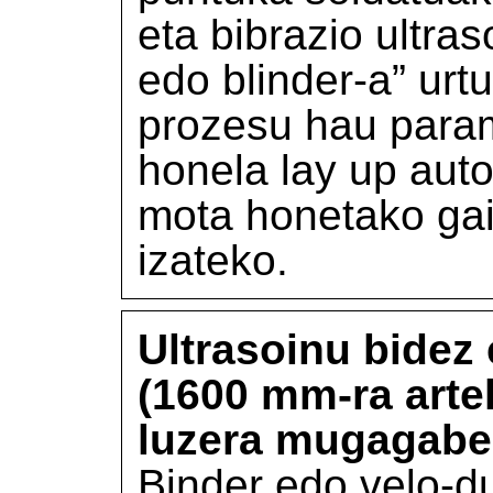
eta bibrazio ultras
edo blinder-a” urt
prozesu hau param
honela lay up aut
mota honetako gail
izateko.
Ultrasoinu bidez
(1600 mm-ra arte
luzera mugagabe
Binder edo velo-d