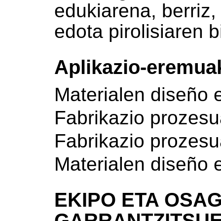
edukiarena, berriz,
edota pirolisiaren b
Aplikazio-eremua
Materialen diseño 
Fabrikazio prozes
Fabrikazio prozes
Materialen diseño 
EKIPO ETA OSAG
GARRANTZITSU