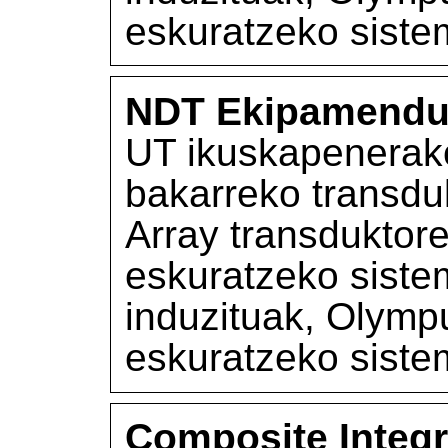
eskuratzeko siste
NDT Ekipamend
UT ikuskapenerako
bakarreko transdu
Array transdukto
eskuratzeko siste
induzituak, Olym
eskuratzeko siste
Composite Integr