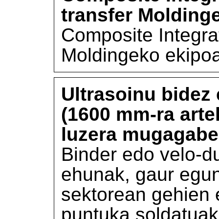
transfer Molding
Composite Integra
Moldingeko ekipo
Ultrasoinu bidez
(1600 mm-ra arte
luzera mugagabe
Binder edo velo-d
ehunak, gaur egun
sektorean gehien e
puntuka soldatuak