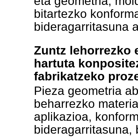
eta geometria, mol
bitartezko konform
bideragarritasuna a
Zuntz lehorrezko
hartuta konposite
fabrikatzeko pro
Pieza geometria ab
beharrezko materia
aplikazioa, konfor
bideragarritasuna, 