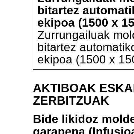
bitartez automat
ekipoa (1500 x 
Zurrungailuak mol
bitartez automatik
ekipoa (1500 x 1
AKTIBOAK ESKA
ZERBITZUAK
Bide likidoz mol
garapena (Infusio