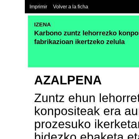
Imprimir
Volver a la ficha
IZENA
Karbono zuntz lehorrezko konpo
fabrikazioan ikertzeko zelula
AZALPENA
Zuntz ehun lehorret
konpositeak era au
prozesuko ikerketar
bidezko ebaketa et