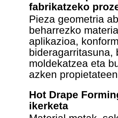
fabrikatzeko pro
Pieza geometria ab
beharrezko materia
aplikazioa, konfor
bideragarritasuna, 
moldekatzea eta b
azken propietateen 
Hot Drape Formin
ikerketa