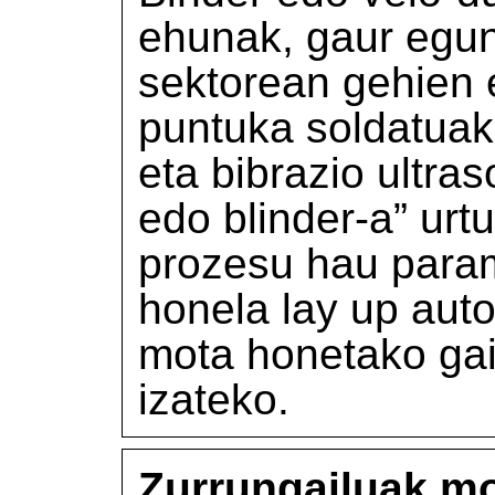
ehunak, gaur egun
sektorean gehien e
puntuka soldatuak
eta bibrazio ultras
edo blinder-a” urt
prozesu hau param
honela lay up aut
mota honetako gail
izateko.
Zurrungailuak mo