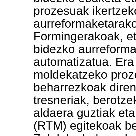
prozesuak ikertzek
aurreformaketarako
Formingerakoak, et
bidezko aurreforma
automatizatua. Era 
moldekatzeko proz
beharrezkoak diren
tresneriak, berotze
aldaera guztiak eta
(RTM) egitekoak be