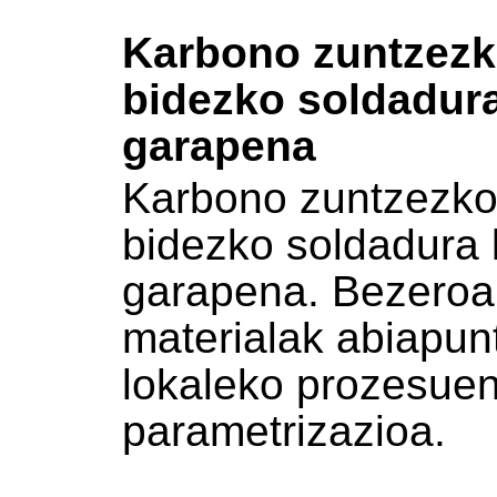
Karbono zuntzezk
bidezko soldadur
garapena
Karbono zuntzezko
bidezko soldadura 
garapena. Bezeroak
materialak abiapun
lokaleko prozesuen
parametrizazioa.