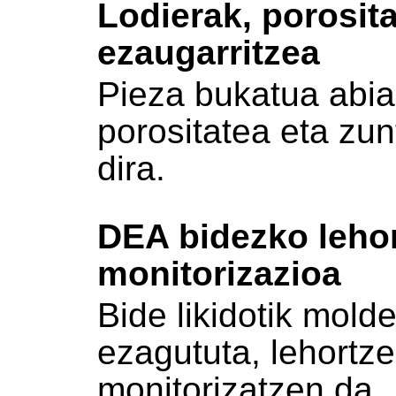
Lodierak, porosit
ezaugarritzea
Pieza bukatua abia
porositatea eta zun
dira.
DEA bidezko leho
monitorizazioa
Bide likidotik mol
ezagututa, lehortz
monitorizatzen da.