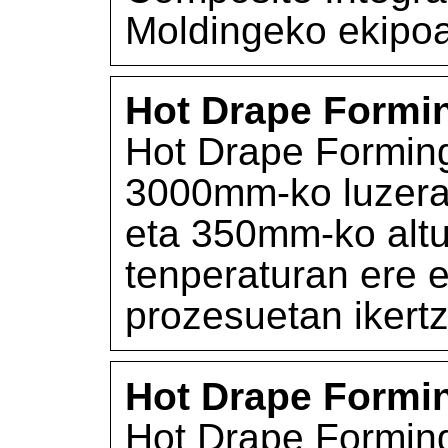
Moldingeko ekipo
Hot Drape Formi
Hot Drape Forming
3000mm-ko luzera
eta 350mm-ko altu
tenperaturan ere e
prozesuetan ikert
Hot Drape Formi
Hot Drape Forming