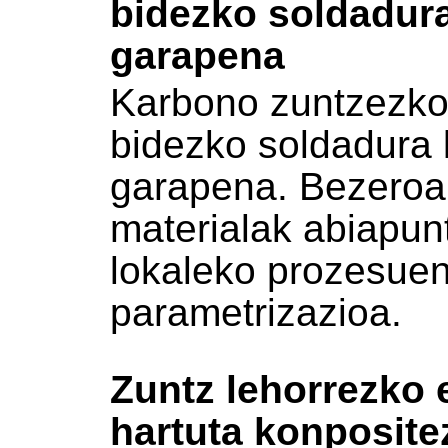
bidezko soldadur
garapena
Karbono zuntzezko
bidezko soldadura 
garapena. Bezeroak
materialak abiapun
lokaleko prozesuen
parametrizazioa.
Zuntz lehorrezko
hartuta konposite