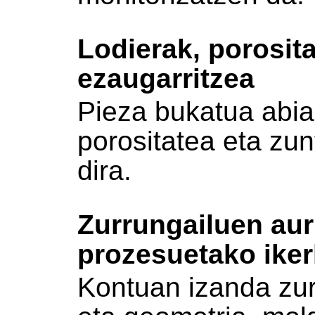
Lodierak, porosit
ezaugarritzea
Pieza bukatua abia
porositatea eta zun
dira.
Zurrungailuen au
prozesuetako iker
Kontuan izanda zur