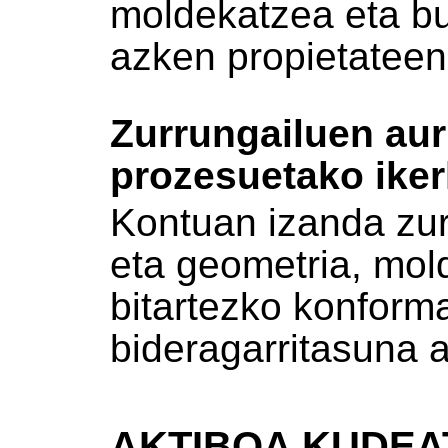
moldekatzea eta b
azken propietateen 
Zurrungailuen au
prozesuetako iker
Kontuan izanda zur
eta geometria, mol
bitartezko konform
bideragarritasuna a
AKTIBOA KUDEA