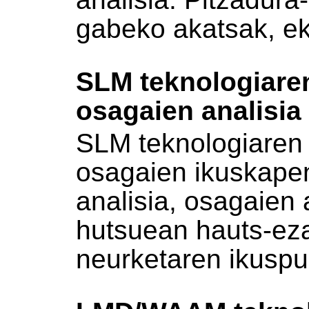
gabeko akatsak, e
SLM teknologiaren
osagaien analisia
SLM teknologiaren b
osagaien ikuskape
analisia, osagaien 
hutsuean hauts-ez
neurketaren ikuspu