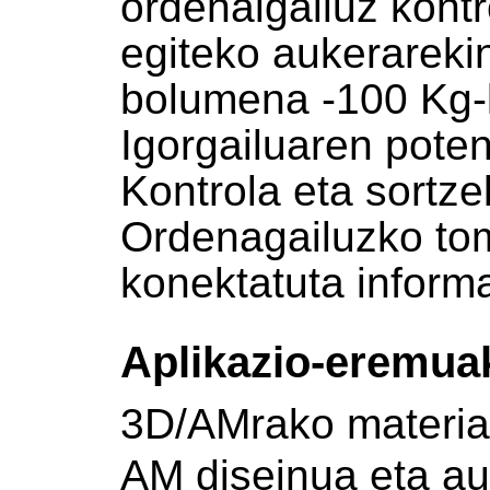
ordenalgailuz kont
egiteko aukerarek
bolumena -100 Kg-
Igorgailuaren poten
Kontrola eta sortze
Ordenagailuzko tom
konektatuta inform
Aplikazio-eremua
3D/AMrako materia
AM diseinua eta au