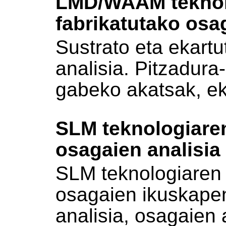
LMD/WAAM teknol
fabrikatutako osa
Sustrato eta ekartu
analisia. Pitzadura
gabeko akatsak, e
SLM teknologiaren
osagaien analisia
SLM teknologiaren b
osagaien ikuskape
analisia, osagaien 