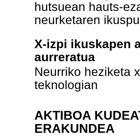
hutsuean hauts-ez
neurketaren ikuspu
X-izpi ikuskapen 
aurreratua
Neurriko heziketa 
teknologian
AKTIBOA KUDEA
ERAKUNDEA