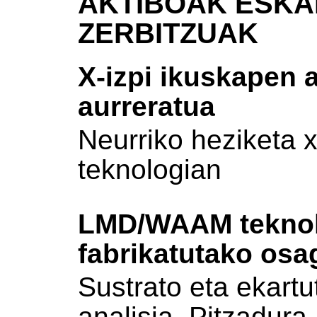
AKTIBOAK ESKA
ZERBITZUAK
X-izpi ikuskapen 
aurreratua
Neurriko heziketa 
teknologian
LMD/WAAM teknol
fabrikatutako osa
Sustrato eta ekartu
analisia. Pitzadura