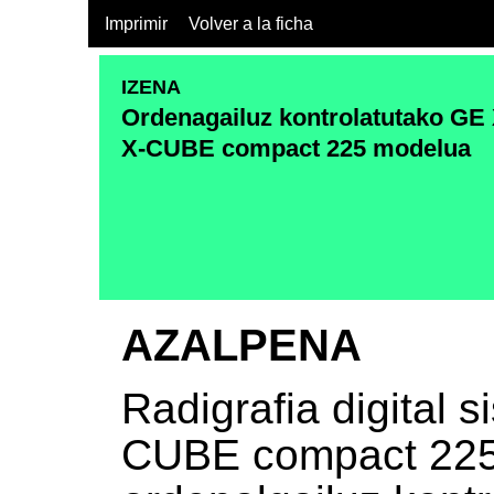
Imprimir
Volver a la ficha
IZENA
Ordenagailuz kontrolatutako GE X
X-CUBE compact 225 modelua
AZALPENA
Radigrafia digital 
CUBE compact 225