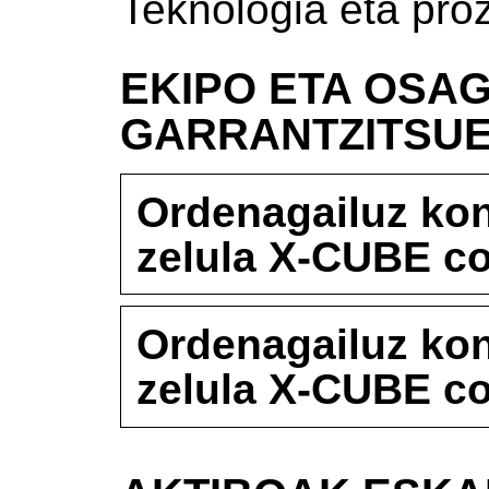
Teknologia eta pro
EKIPO ETA OSAG
GARRANTZITSU
Ordenagailuz kon
zelula X-CUBE c
Ordenagailuz kon
zelula X-CUBE c