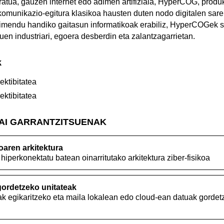
eratua, gauzen internet edo adimen artifiziala, HyperCOG, produ
, komunikazio-egitura klasikoa hausten duten nodo digitalen sar
ndimendu handiko gaitasun informatikoak erabiliz, HyperCOGek
en industriari, egoera desberdin eta zalantzagarrietan.
k
ektibitatea
ektibitatea
GAI GARRANTZITSUENAK
oaren arkitektura
hiperkonektatu batean oinarritutako arkitektura ziber-fisikoa
gordetzeko unitateak
ak egikaritzeko eta maila lokalean edo cloud-ean datuak gord