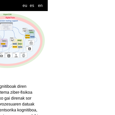
eu
es
en
gnitiboak diren
tema ziber-fisikoa
ko gai direnak sor
 prozesuaren datuak
entsorika kognitiboa,