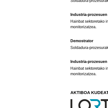
Soldadura-prozesurako
Industria-prozesuen 
Hainbat sektoretako i
monitorizatzea.
Demostrator
Soldadura-prozesurako
Industria-prozesuen 
Hainbat sektoretako i
monitorizatzea.
AKTIBOA KUDEA