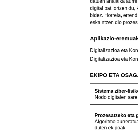
datuen analitika aurr
digital bat lortzen du
bidez. Horrela, erre
eskaintzen dio prozesu
Aplikazio-eremua
Digitalizazioa eta Kon
Digitalizazioa eta Kon
EKIPO ETA OSA
Sistema ziber-fisik
Nodo digitalen sare 
Prozesatzeko eta 
Algoritmo aurreratu
duten ekipoak.