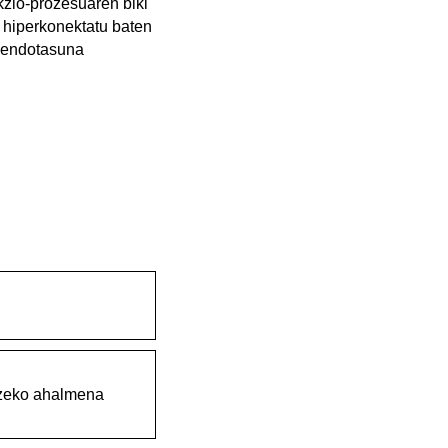
kzio-prozesuaren biki
e hiperkonektatu baten
 sendotasuna
etzeko ahalmena