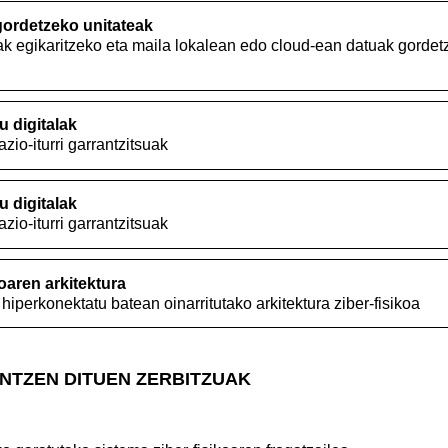
gordetzeko unitateak
ak egikaritzeko eta maila lokalean edo cloud-ean datuak gord
u digitalak
io-iturri garrantzitsuak
u digitalak
io-iturri garrantzitsuak
oaren arkitektura
hiperkonektatu batean oinarritutako arkitektura ziber-fisikoa
NTZEN DITUEN ZERBITZUAK