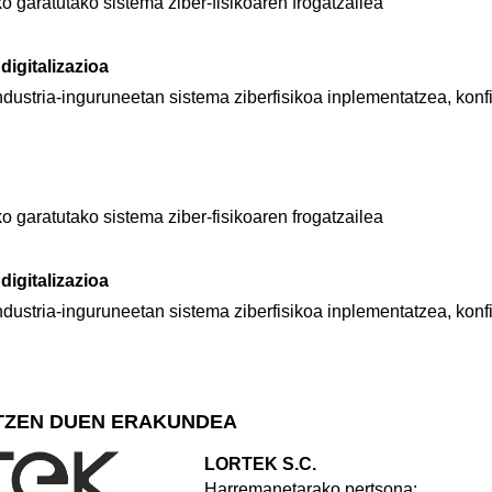
 garatutako sistema ziber-fisikoaren frogatzailea
digitalizazioa
ndustria-inguruneetan sistema ziberfisikoa inplementatzea, konf
 garatutako sistema ziber-fisikoaren frogatzailea
digitalizazioa
ndustria-inguruneetan sistema ziberfisikoa inplementatzea, konf
TZEN DUEN ERAKUNDEA
LORTEK S.C.
Harremanetarako pertsona: