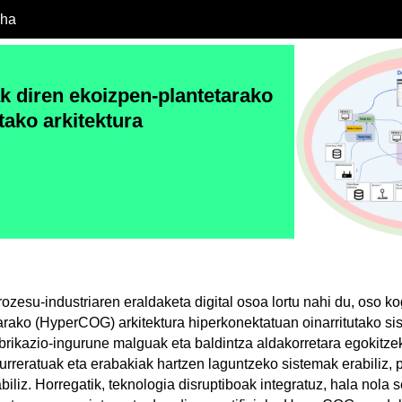
cha
k diren ekoizpen-plantetarako
tako arkitektura
ozesu-industriaren eraldaketa digital osoa lortu nahi du, oso ko
arako (HyperCOG) arkitektura hiperkonektatuan oinarritutako sis
fabrikazio-ingurune malguak eta baldintza aldakorretara egokitze
aurreratuak eta erabakiak hartzen laguntzeko sistemak erabiliz,
iliz. Horregatik, teknologia disruptiboak integratuz, hala nola s