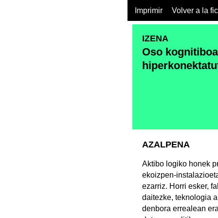
Imprimir
Volver a la fi
IZENA
Oso kognitiboa
hiperkonektatu
AZALPENA
Aktibo logiko honek pr
ekoizpen-instalazioet
ezarriz. Horri esker, 
daitezke, teknologia 
denbora errealean erab