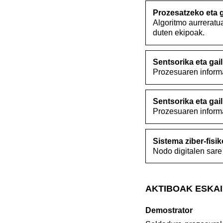
Prozesatzeko eta 
Algoritmo aurreratu
duten ekipoak.
Sentsorika eta gail
Prozesuaren informaz
Sentsorika eta gail
Prozesuaren informaz
Sistema ziber-fisik
Nodo digitalen sare 
AKTIBOAK ESKAI
Demostrator