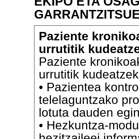
EKIPO ETA OSAG
GARRANTZITSU
Paziente kroniko
urrutitik kudeatz
Paziente kronikoa
urrutitik kudeatze
• Pazientea kontr
telelaguntzako pr
lotuta dauden egi
• Hezkuntza-modul
hezitzaileei infor