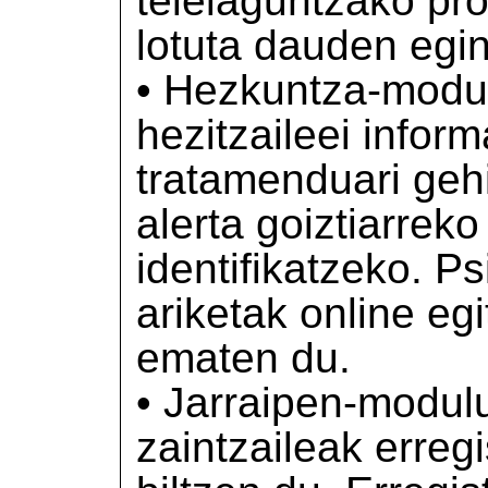
telelaguntzako pr
lotuta dauden egi
• Hezkuntza-modul
hezitzaileei infor
tratamenduari gehi
alerta goiztiarrek
identifikatzeko. 
ariketak online eg
ematen du.
• Jarraipen-modul
zaintzaileak erreg