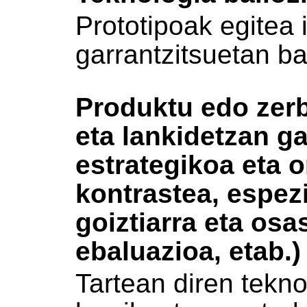
Prototipoak egitea
garrantzitsuetan ba
Produktu edo zerb
eta lankidetzan ga
estrategikoa eta o
kontrastea, espezi
goiztiarra eta os
ebaluazioa, etab.)
Tartean diren tekn