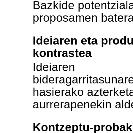
Bazkide potentziala
proposamen batera
Ideiaren eta prod
kontrastea
Ideiaren
bideragarritasunar
hasierako azterket
aurrerapenekin ald
Kontzeptu-probak