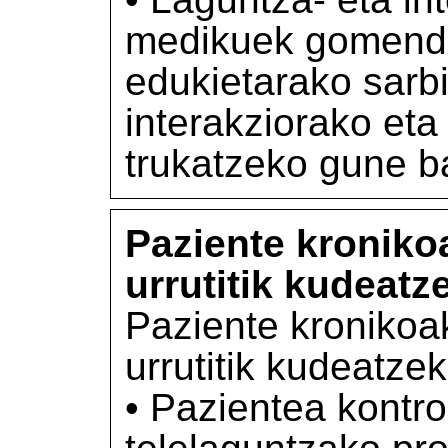
medikuek gomenda
edukietarako sarbi
interakziorako eta
trukatzeko gune b
Paziente kroniko
urrutitik kudeatz
Paziente kronikoa
urrutitik kudeatze
• Pazientea kontr