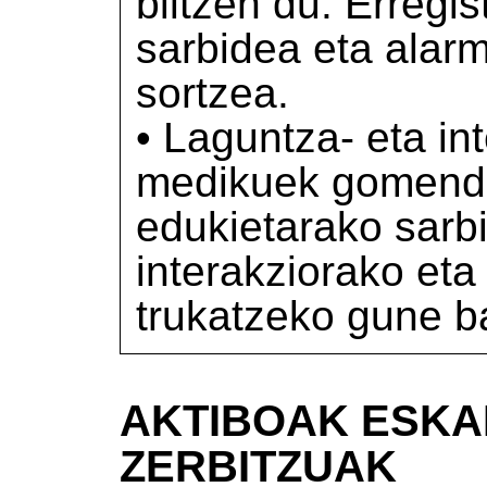
biltzen du. Erregis
sarbidea eta alar
sortzea.
• Laguntza- eta in
medikuek gomenda
edukietarako sarbi
interakziorako eta
trukatzeko gune b
AKTIBOAK ESKA
ZERBITZUAK