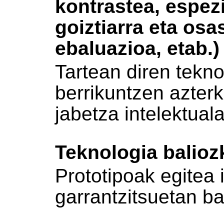
kontrastea, espezi
goiztiarra eta os
ebaluazioa, etab.)
Tartean diren tekn
berrikuntzen azter
jabetza intelektual
Teknologia balioz
Prototipoak egitea
garrantzitsuetan ba