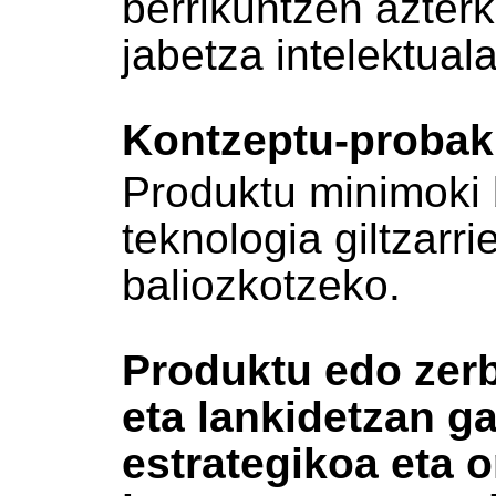
berrikuntzen azter
jabetza intelektual
Kontzeptu-probak
Produktu minimoki 
teknologia giltzarr
baliozkotzeko.
Produktu edo zerb
eta lankidetzan ga
estrategikoa eta o