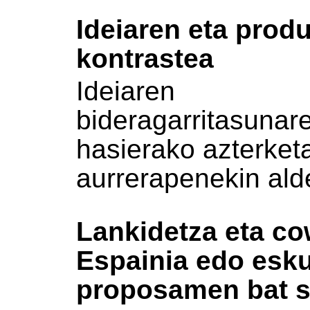
Ideiaren eta prod
kontrastea
Ideiaren
bideragarritasunar
hasierako azterket
aurrerapenekin ald
Lankidetza eta co
Espainia edo esk
proposamen bat s