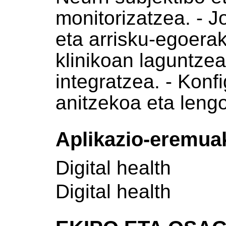
monitorizatzea. - J
eta arrisku-egoerak
klinikoan laguntze
integratzea. - Konfi
anitzekoa eta leng
Aplikazio-eremua
Digital health
Digital health