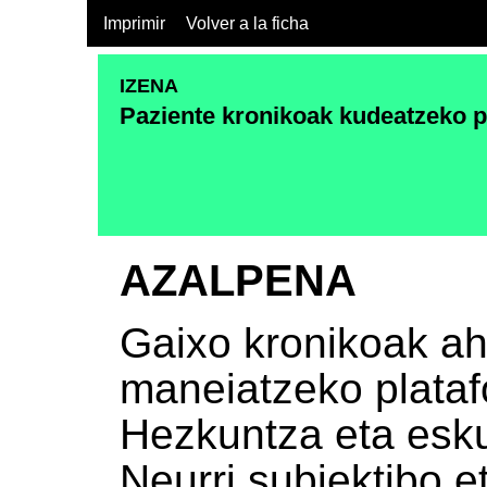
Imprimir
Volver a la ficha
IZENA
Paziente kronikoak kudeatzeko p
AZALPENA
Gaixo kronikoak aha
maneiatzeko plataf
Hezkuntza eta esku-
Neurri subjektibo e