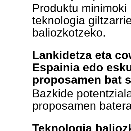
Produktu minimoki 
teknologia giltzarr
baliozkotzeko.
Lankidetza eta co
Espainia edo esk
proposamen bat s
Bazkide potentziala
proposamen batera
Teknologia balioz