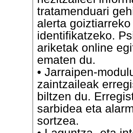
tratamenduari gehi
alerta goiztiarrek
identifikatzeko. 
ariketak online eg
ematen du.
• Jarraipen-modul
zaintzaileak erreg
biltzen du. Erregis
sarbidea eta alar
sortzea.
• Laguntza- eta in