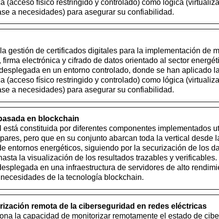
ca (acceso físico restringido y controlado) como lógica (virtualiz
e a necesidades) para asegurar su confiabilidad.
a la gestión de certificados digitales para la implementación d
, firma electrónica y cifrado de datos orientado al sector energét
á desplegada en un entorno controlado, donde se han aplicado 
ca (acceso físico restringido y controlado) como lógica (virtualiz
e a necesidades) para asegurar su confiabilidad.
 basada en blockchain
al está constituida por diferentes componentes implementados ut
pares, pero que en su conjunto abarcan toda la vertical desde l
e entornos energéticos, siguiendo por la securización de los d
hasta la visualización de los resultados trazables y verificables.
desplegada en una infraestructura de servidores de alto rendim
s necesidades de la tecnología blockchain.
ización remota de la ciberseguridad en redes eléctricas
iona la capacidad de monitorizar remotamente el estado de cib