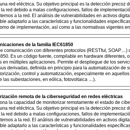
 una red eléctrica. Su objetivo principal es la detección precoz 
 la red debido a malas configuraciones, fallos de implementació
ernos a la red. El análisis de vulnerabilidades en activos digit
ible adaptarlo a las características y funcionalidades específic
ntorno de implementación, así como a las normativas vigentes 
nicaciones de la familia IEC61850
 de comunicación con diferentes protocolos (RESTful, SOAP…) 
1850. Es un código fuente, compilable en hardware diferentes,
les en múltiples aplicaciones. Permite el despliegue de los servic
s derivadas, definida en principio para la automatización de 
orización, control y automatización, especialmente en aquellos
 las subestaciones, en eólica, fotovoltaica …).
ización remota de la ciberseguridad en redes eléctricas
iona la capacidad de monitorizar remotamente el estado de cib
 una red eléctrica. Su objetivo principal es la detección precoz 
 la red debido a malas configuraciones, fallos de implementació
ernos a la red. El análisis de vulnerabilidades en activos digit
ible adaptarlo a las características y funcionalidades específic