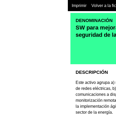
Imprimir
Volver a la fi
DENOMINACIÓN
SW para mejora
seguridad de l
DESCRIPCIÓN
Este activo agrupa a)
de redes eléctricas, b
comunicaciones a dispo
monitorización remota
la implementación ági
sector de la energía.