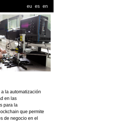
eu
es
en
 a la automatización
ad en las
s para la
blockchain que permite
es de negocio en el