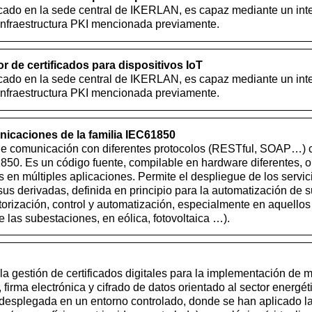
cado en la sede central de IKERLAN, es capaz mediante un inte
 infraestructura PKI mencionada previamente.
 de certificados para dispositivos IoT
cado en la sede central de IKERLAN, es capaz mediante un inte
 infraestructura PKI mencionada previamente.
nicaciones de la familia IEC61850
 de comunicación con diferentes protocolos (RESTful, SOAP…) 
1850. Es un código fuente, compilable en hardware diferentes,
les en múltiples aplicaciones. Permite el despliegue de los servic
s derivadas, definida en principio para la automatización de 
orización, control y automatización, especialmente en aquellos
 las subestaciones, en eólica, fotovoltaica …).
a la gestión de certificados digitales para la implementación d
, firma electrónica y cifrado de datos orientado al sector energét
á desplegada en un entorno controlado, donde se han aplicado 