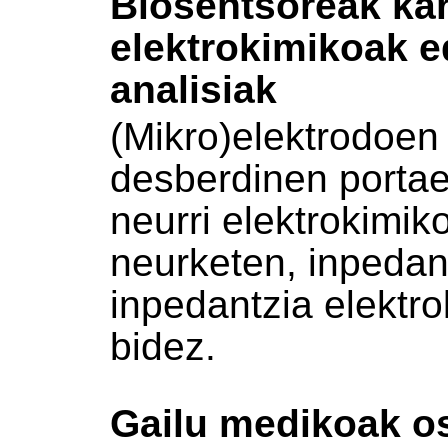
Biosentsoreak kar
elektrokimikoak e
analisiak
(Mikro)elektrodoen
desberdinen portaer
neurri elektrokimik
neurketen, inpedan
inpedantzia elektr
bidez.
Gailu medikoak os