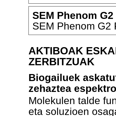
SEM Phenom G2 
SEM Phenom G2 
AKTIBOAK ESKA
ZERBITZUAK
Biogailuek askat
zehaztea espektro
Molekulen talde fun
eta soluzioen osaga