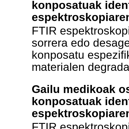
konposatuak ident
espektroskopiare
FTIR espektroskopi
sorrera edo desage
konposatu espezifi
materialen degradaz
Gailu medikoak os
konposatuak ident
espektroskopiare
FTIR espektroskopi