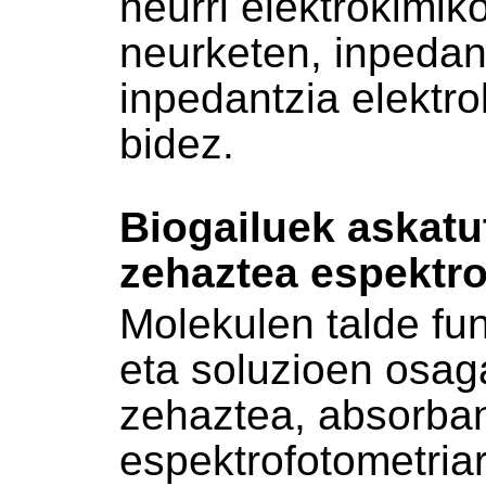
neurri elektrokimik
neurketen, inpedan
inpedantzia elektr
bidez.
Biogailuek askat
zehaztea espektro
Molekulen talde fun
eta soluzioen osaga
zehaztea, absorban
espektrofotometria