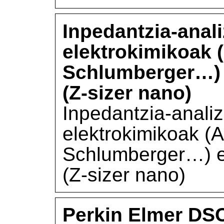
Inpedantzia-anali
elektrokimikoak (
Schlumberger…) e
(Z-sizer nano)
Inpedantzia-analiz
elektrokimikoak (A
Schlumberger…) et
(Z-sizer nano)
Perkin Elmer DS