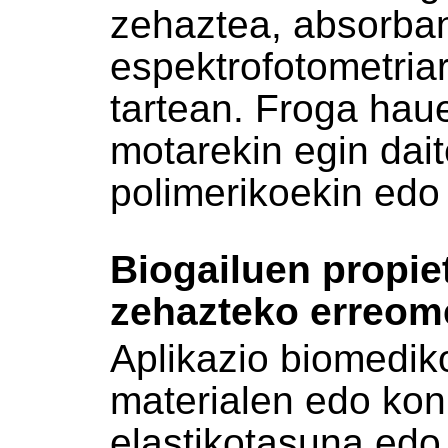
zehaztea, absorban
espektrofotometria
tartean. Froga haue
motarekin egin dait
polimerikoekin edo
Biogailuen propie
zehazteko erreome
Aplikazio biomediko
materialen edo kon
elastikotasuna edo