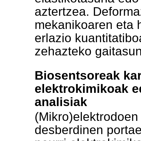
aztertzea. Deforma
mekanikoaren eta h
erlazio kuantitatibo
zehazteko gaitasun
Biosentsoreak kar
elektrokimikoak e
analisiak
(Mikro)elektrodoen
desberdinen portaer