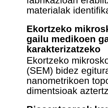
fabrikazioan erabil
materialak identifik
Ekortzeko mikrosk
gailu medikoen g
karakterizatzeko
Ekortzeko mikrosko
(SEM) bidez egitur
nanometrikoen topo
dimentsioak aztert