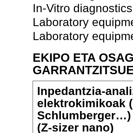
In-Vitro diagnostics
Laboratory equipm
Laboratory equipm
EKIPO ETA OSAG
GARRANTZITSU
Inpedantzia-anali
elektrokimikoak (
Schlumberger…) e
(Z-sizer nano)