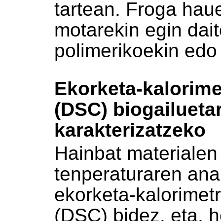
tartean. Froga haue
motarekin egin dait
polimerikoekin edo
Ekorketa-kalorimet
(DSC) biogailueta
karakterizatzeko
Hainbat materialen 
tenperaturaren anal
ekorketa-kalorimetr
(DSC) bidez, eta, h