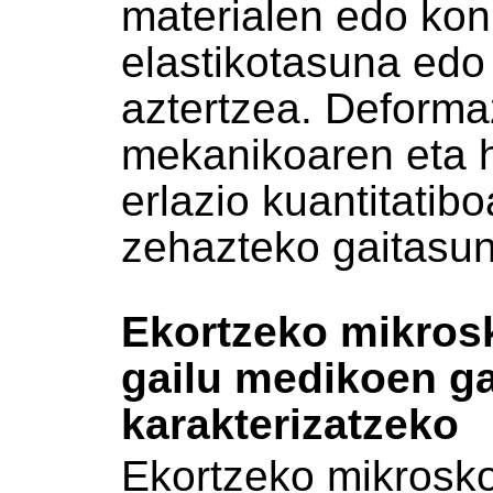
materialen edo kon
elastikotasuna edo
aztertzea. Deforma
mekanikoaren eta h
erlazio kuantitatibo
zehazteko gaitasun
Ekortzeko mikrosk
gailu medikoen g
karakterizatzeko
Ekortzeko mikrosko