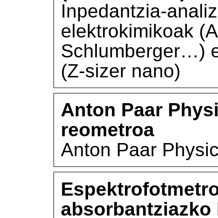
Inpedantzia-analiz
elektrokimikoak (A
Schlumberger…) et
(Z-sizer nano)
Anton Paar Phys
reometroa
Anton Paar Physi
Espektrofotmetro
absorbantziazko 