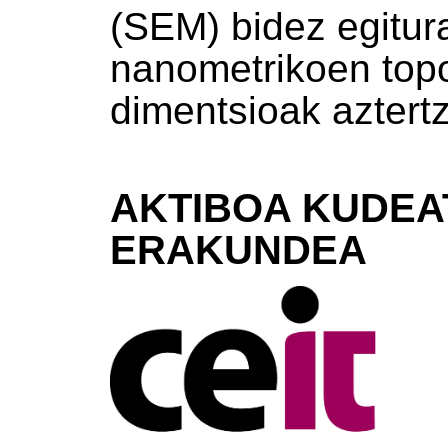
(SEM) bidez egitur
nanometrikoen topo
dimentsioak aztert
AKTIBOA KUDEA
ERAKUNDEA