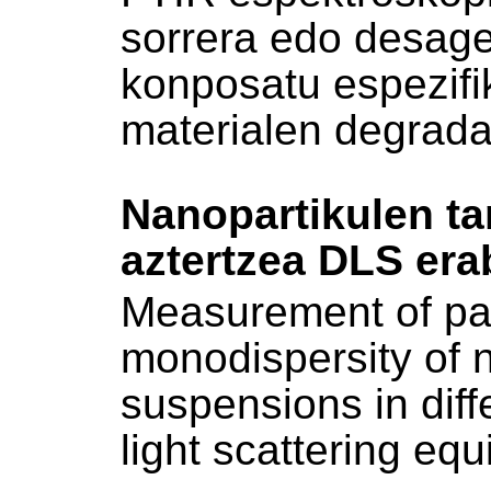
sorrera edo desage
konposatu espezifi
materialen degradaz
Nanopartikulen t
aztertzea DLS erab
Measurement of par
monodispersity of 
suspensions in diff
light scattering eq