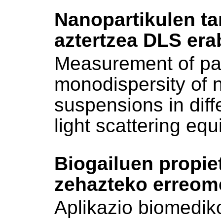
Nanopartikulen t
aztertzea DLS erab
Measurement of par
monodispersity of 
suspensions in diff
light scattering eq
Biogailuen propie
zehazteko erreome
Aplikazio biomediko