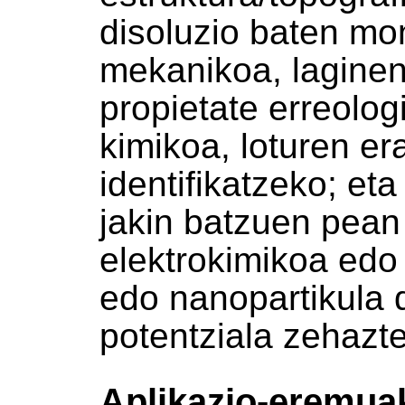
disoluzio baten mon
mekanikoa, laginen
propietate erreolog
kimikoa, loturen e
identifikatzeko; eta
jakin batzuen pean
elektrokimikoa edo 
edo nanopartikula d
potentziala zehazt
Aplikazio-eremua