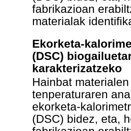
fabrikazioan erabil
materialak identifik
Ekorketa-kalorimet
(DSC) biogailueta
karakterizatzeko
Hainbat materialen 
tenperaturaren anal
ekorketa-kalorimetr
(DSC) bidez, eta, h