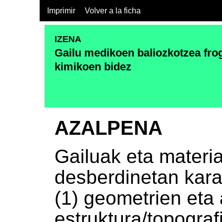
Imprimir
Volver a la ficha
IZENA
Gailu medikoen baliozkotzea frog
kimikoen bidez
AZALPENA
Gailuak eta materi
desberdinetan kara
(1) geometrien eta
estruktura/topograf