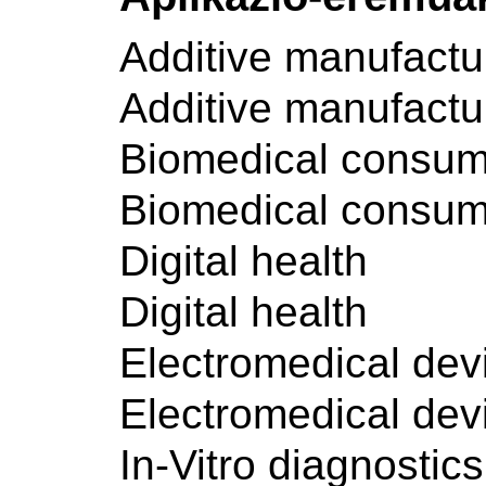
Additive manufactu
Additive manufactu
Biomedical consum
Biomedical consum
Digital health
Digital health
Electromedical dev
Electromedical dev
In-Vitro diagnostics