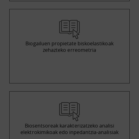
Biogailuen propietate biskoelastikoak
zehazteko erreometria
Biosentsoreak karakterizatzeko analisi
elektrokimikoak edo inpedantzia-analisiak