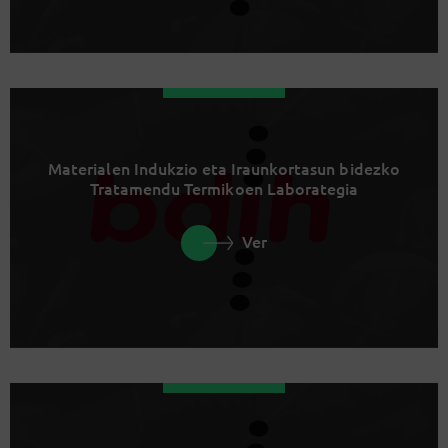
Materialen Indukzio eta Iraunkortasun bidezko
Tratamendu Termikoen Laborategia
Ver