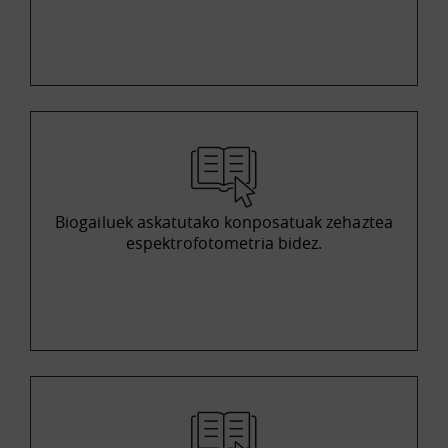
Biogailuek askatutako konposatuak zehaztea
espektrofotometria bidez.