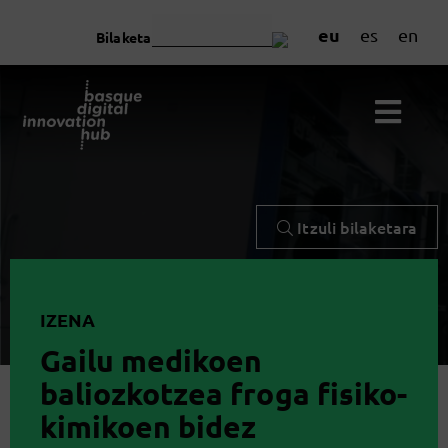
eu
es
en
Bilaketa
Itzuli bilaketara
IZENA
Gailu medikoen
baliozkotzea froga fisiko-
kimikoen bidez