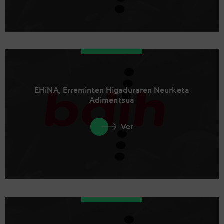
EHiNA, Erreminten Higaduraren Neurketa
Adimentsua
Ver