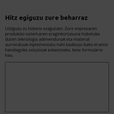
Hitz egiguzu zure beharraz
Utziguzu zu hobeto ezagutzen. Zure enpresaren
produkzio-sistemaren eraginkortasuna hobetuko
duten teknologia adimendunak eta material
aurreratuak inplementatu nahi badituzu balio erantsi
handiagoko soluzioak eskaintzeko, bete formulario
hau.