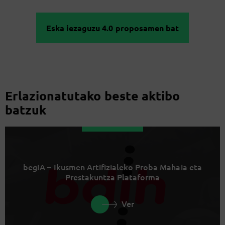
Eska iezaguzu 4.0 proposamen bat
Erlazionatutako beste aktibo
batzuk
begIA – Ikusmen Artifizialeko Proba Mahaia eta
Prestakuntza Plataforma
Ver