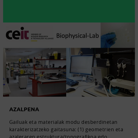
AZALPENA
Gailuak eta materialak modu desberdinetan
karakterizatzeko gaitasuna: (1) geometrien eta
azaleraren estruktura/topografikoa edo