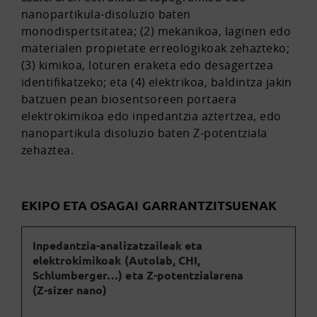
nanopartikula-disoluzio baten
monodispertsitatea; (2) mekanikoa, laginen edo
materialen propietate erreologikoak zehazteko;
(3) kimikoa, loturen eraketa edo desagertzea
identifikatzeko; eta (4) elektrikoa, baldintza jakin
batzuen pean biosentsoreen portaera
elektrokimikoa edo inpedantzia aztertzea, edo
nanopartikula disoluzio baten Z-potentziala
zehaztea.
EKIPO ETA OSAGAI GARRANTZITSUENAK
Inpedantzia-analizatzaileak eta
elektrokimikoak (Autolab, CHI,
Schlumberger…) eta Z-potentzialarena
(Z-sizer nano)