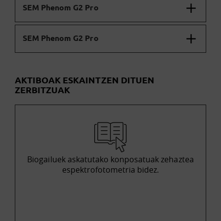
SEM Phenom G2 Pro
SEM Phenom G2 Pro
AKTIBOAK ESKAINTZEN DITUEN
ZERBITZUAK
Biogailuek askatutako konposatuak zehaztea
espektrofotometria bidez.