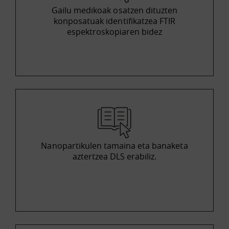
Gailu medikoak osatzen dituzten
konposatuak identifikatzea FTIR
espektroskopiaren bidez
Nanopartikulen tamaina eta banaketa
aztertzea DLS erabiliz.