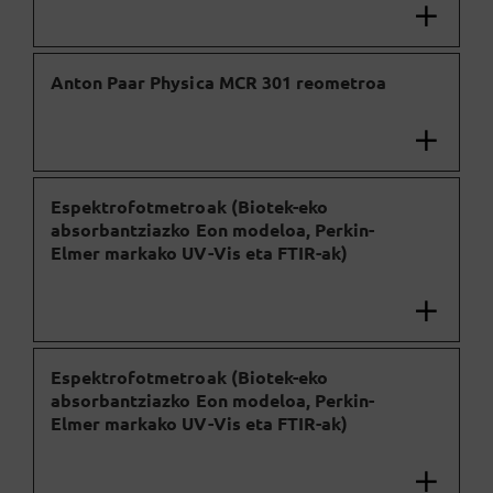
Anton Paar Physica MCR 301 reometroa
Espektrofotmetroak (Biotek-eko
absorbantziazko Eon modeloa, Perkin-
Elmer markako UV-Vis eta FTIR-ak)
Espektrofotmetroak (Biotek-eko
absorbantziazko Eon modeloa, Perkin-
Elmer markako UV-Vis eta FTIR-ak)