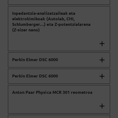
Inpedantzia-analizatzaileak eta
elektrokimikoak (Autolab, CHI,
Schlumberger…) eta Z-potentzialarena
(Z-sizer nano)
Perkin Elmer DSC 6000
Perkin Elmer DSC 6000
Anton Paar Physica MCR 301 reometroa