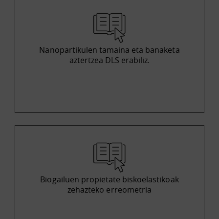
Nanopartikulen tamaina eta banaketa
aztertzea DLS erabiliz.
Biogailuen propietate biskoelastikoak
zehazteko erreometria