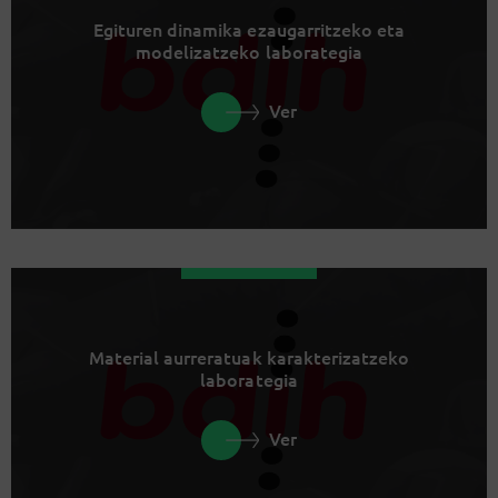
Egituren dinamika ezaugarritzeko eta
modelizatzeko laborategia
Ver
Material aurreratuak karakterizatzeko
laborategia
Ver