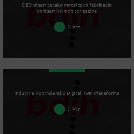
DED oinarritutako metalezko fabrikazio
gehigarriko monitorizazioa
Ver
Industria Kontrolerako Digital Twin Plataforma
Ver