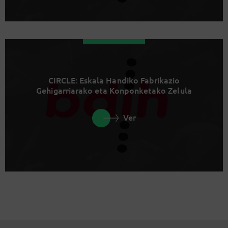
CIRCLE: Eskala Handiko Fabrikazio
Gehigarriarako eta Konponketako Zelula
Ver