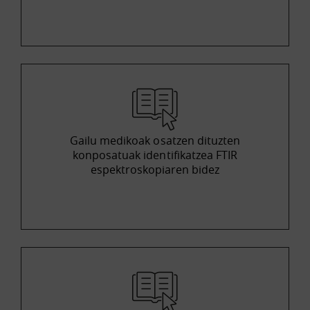
Gailu medikoak osatzen dituzten
konposatuak identifikatzea FTIR
espektroskopiaren bidez