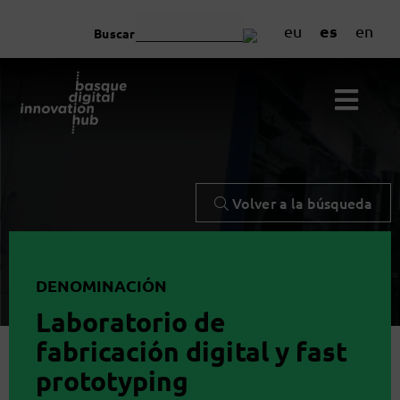
es
eu
en
Buscar
Volver a la búsqueda
DENOMINACIÓN
Laboratorio de
fabricación digital y fast
prototyping