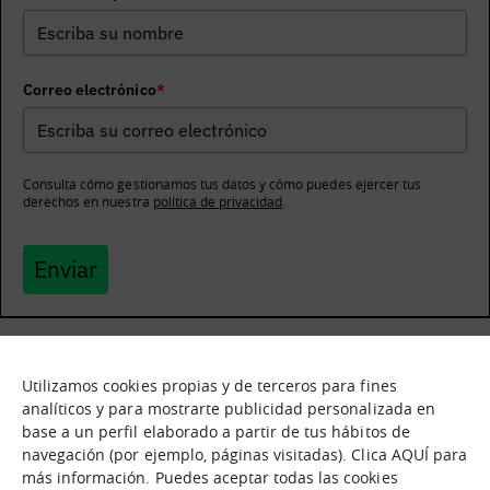
Correo electrónico
*
Consulta cómo gestionamos tus datos y cómo puedes ejercer tus
derechos en nuestra
política de privacidad
.
Enviar
Utilizamos cookies propias y de terceros para fines
Qué es
Nodos
analíticos y para mostrarte publicidad personalizada en
base a un perfil elaborado a partir de tus hábitos de
Nuestra oferta
Catálogo de activos
navegación (por ejemplo, páginas visitadas). Clica AQUÍ para
Jornadas de inmersión
Experiencias
más información. Puedes aceptar todas las cookies