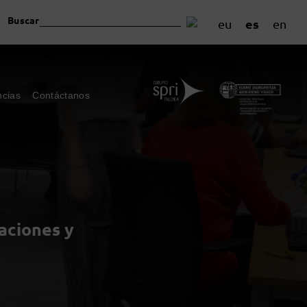
Buscar
es
eu
en
ncias
Contáctanos
aciones y