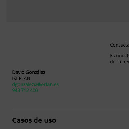
Contacta
Es nuest
de tu ne
David González
IKERLAN
dgonzalez@ikerlan.es
943 712 400
Casos de uso