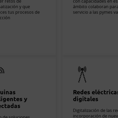
er retos de
con capacidades en es
atización y que
ámbito colaboran par
ces tus procesos de
servicio a las pymes v
cción
uinas
Redes eléctrica
ligentes y
digitales
ectadas
Digitalización de las r
incorporación de nue
o de soluciones