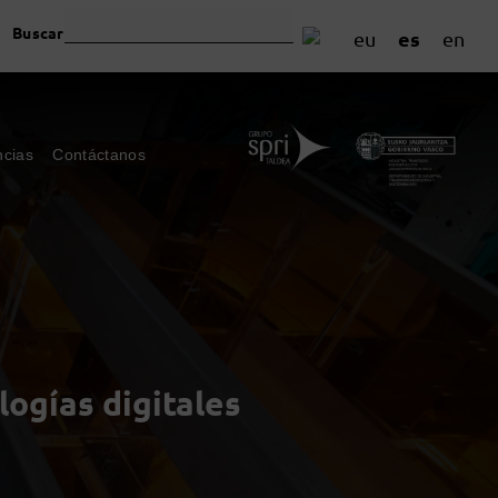
Buscar
es
eu
en
ncias
Contáctanos
logías digitales