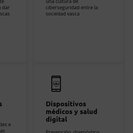
te
una cultura de
a dar
ciberseguridad entre la
ascas
sociedad vasca
s
Dispositivos
médicos y salud
digital
edes e
vas
Prevención, diagnóstico,