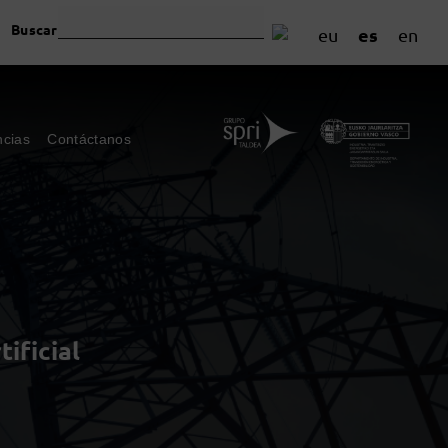
Buscar
es
eu
en
ncias
Contáctanos
ificial