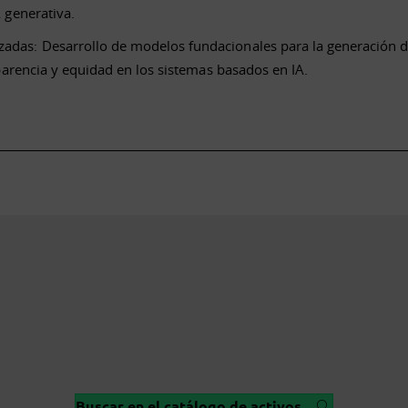
 generativa.
adas: Desarrollo de modelos fundacionales para la generación 
sparencia y equidad en los sistemas basados en IA.
Buscar en el catálogo de activos