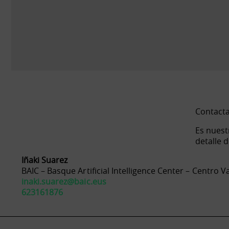
Contacta
Es nuest
detalle 
Iñaki Suarez
BAIC – Basque Artificial Intelligence Center – Centro Va
inaki.suarez@baic.eus
623161876