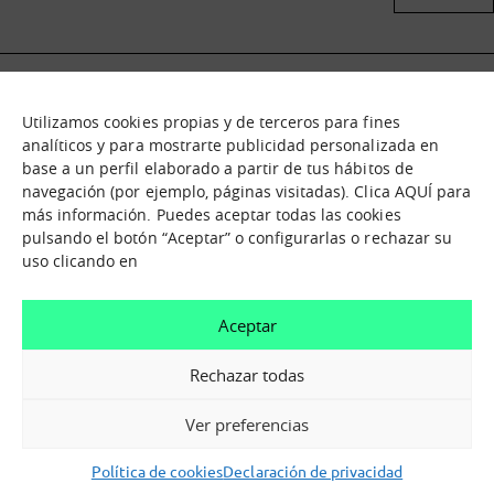
Utilizamos cookies propias y de terceros para fines
Qué es
Nodos
analíticos y para mostrarte publicidad personalizada en
base a un perfil elaborado a partir de tus hábitos de
Nuestra oferta
Catálogo de activos
navegación (por ejemplo, páginas visitadas). Clica AQUÍ para
Jornadas de inmersión
Experiencias
más información. Puedes aceptar todas las cookies
Contáctanos
pulsando el botón “Aceptar” o configurarlas o rechazar su
uso clicando en
¿En que te podemos ayudar?
Aceptar
Contáctanos
Rechazar todas
Ver preferencias
Política de cookies
Declaración de privacidad