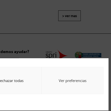
> ver mas
podemos ayudar?
tanos
echazar todas
Ver preferencias