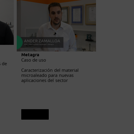
Metagra
DRAXTON
Caso de uso
Caso de uso
s de
Caracterización del material
Nuevos materia
microaleado para nuevas
de rendimiento
aplicaciones del sector
hierro nodular
Ver caso
Ver caso