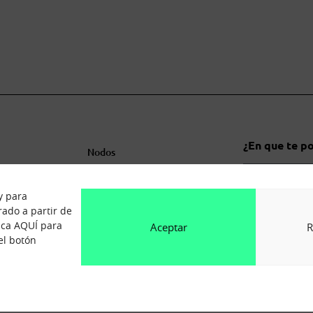
¿En que te 
Nodos
ferta
Catálogo de activos
Contác
de inmersión
Experiencias
y para
rado a partir de
os
lica AQUÍ para
Aceptar
R
el botón