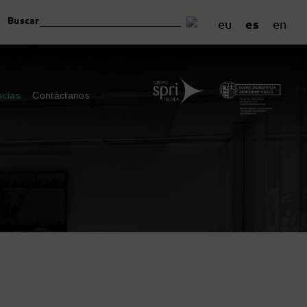
Buscar
es
eu
en
ncias
Contáctanos