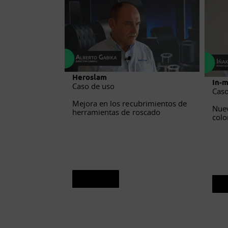
Heroslam
In-m
Caso de uso
Caso
Mejora en los recubrimientos de
Nuev
herramientas de roscado
colo
Ver caso
V