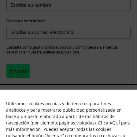
Correo electrónico
*
Consulta cómo gestionamos tus datos y cómo puedes ejercer tus
derechos en nuestra
política de privacidad
.
Enviar
Utilizamos cookies propias y de terceros para fines
Qué es
Nodos
analíticos y para mostrarte publicidad personalizada en
base a un perfil elaborado a partir de tus hábitos de
Nuestra oferta
Catálogo de activos
navegación (por ejemplo, páginas visitadas). Clica AQUÍ para
Jornadas de inmersión
Experiencias
más información. Puedes aceptar todas las cookies
Contáctanos
pulsando el botón “Aceptar” o configurarlas o rechazar su