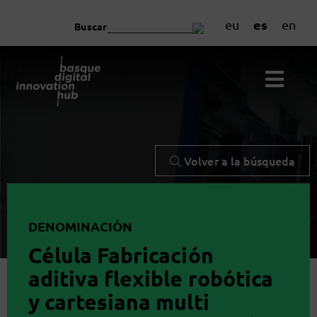
es
eu
en
Buscar
Volver a la búsqueda
DENOMINACIÓN
Célula Fabricación
aditiva flexible robótica
y cartesiana multi