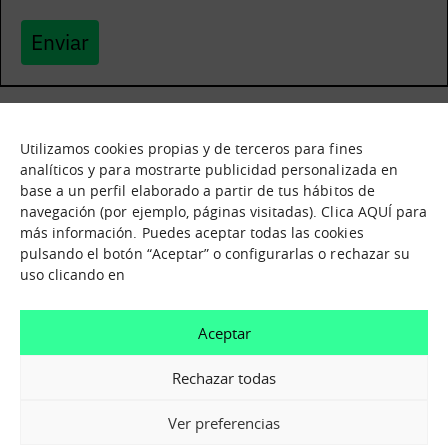
Enviar
Utilizamos cookies propias y de terceros para fines
Qué es
Nodos
analíticos y para mostrarte publicidad personalizada en
base a un perfil elaborado a partir de tus hábitos de
Nuestra oferta
Catálogo de activos
navegación (por ejemplo, páginas visitadas). Clica AQUÍ para
Jornadas de inmersión
Experiencias
más información. Puedes aceptar todas las cookies
Contáctanos
pulsando el botón “Aceptar” o configurarlas o rechazar su
uso clicando en
¿En que te podemos ayudar?
Aceptar
Contáctanos
Rechazar todas
Ver preferencias