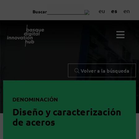
es
eu
en
Buscar
Volver a la búsqueda
DENOMINACIÓN
Diseño y caracterización
de aceros