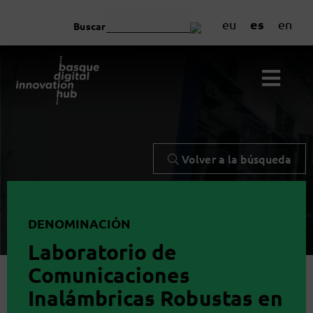
es
eu
en
Buscar
Volver a la búsqueda
DENOMINACIÓN
Laboratorio de
Comunicaciones
Inalámbricas Robustas en