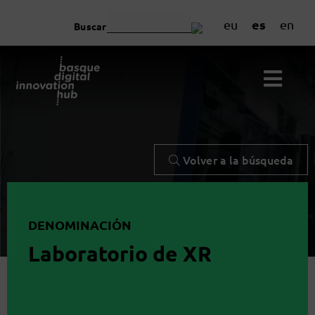
es
eu
en
Buscar
Volver a la búsqueda
DENOMINACIÓN
Laboratorio de XR