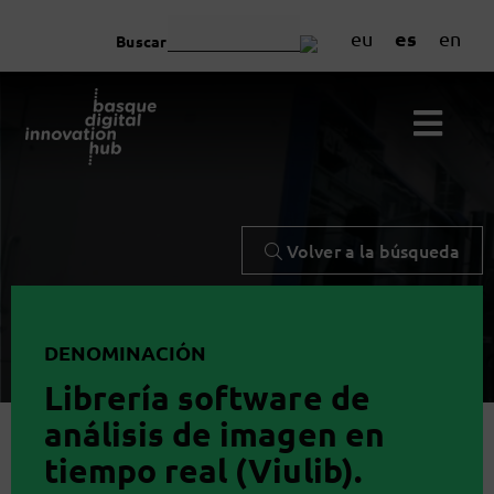
es
eu
en
Buscar
Volver a la búsqueda
DENOMINACIÓN
Librería software de
análisis de imagen en
tiempo real (Viulib).