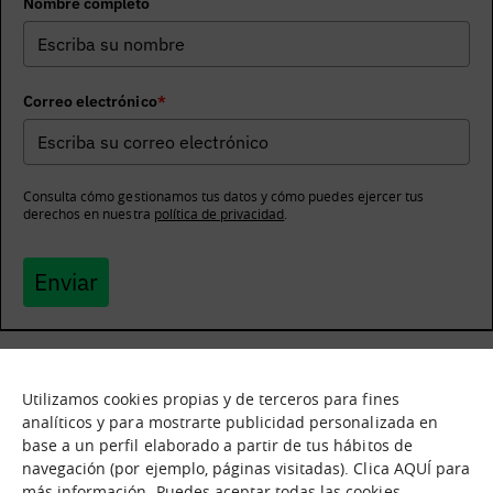
Nombre completo
Correo electrónico
*
Consulta cómo gestionamos tus datos y cómo puedes ejercer tus
derechos en nuestra
política de privacidad
.
Enviar
Utilizamos cookies propias y de terceros para fines
Qué es
Nodos
analíticos y para mostrarte publicidad personalizada en
base a un perfil elaborado a partir de tus hábitos de
Nuestra oferta
Catálogo de activos
navegación (por ejemplo, páginas visitadas). Clica AQUÍ para
Jornadas de inmersión
Experiencias
más información. Puedes aceptar todas las cookies