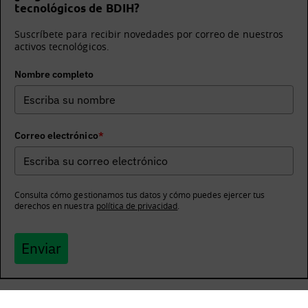
tecnológicos de BDIH?
Suscríbete para recibir novedades por correo de nuestros
activos tecnológicos.
Nombre completo
Correo electrónico
*
Consulta cómo gestionamos tus datos y cómo puedes ejercer tus
derechos en nuestra
política de privacidad
.
Enviar