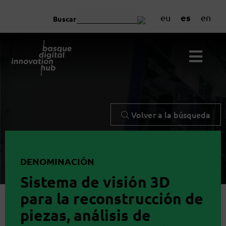
es
eu
en
Buscar
Volver a la búsqueda
DENOMINACIÓN
Sistema de visión 3D
para la reconstrucción de
piezas, análisis de