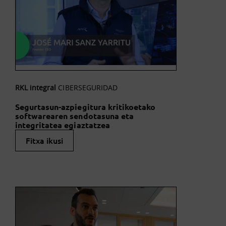
RKL integral
CIBERSEGURIDAD
Segurtasun-azpiegitura kritikoetako
softwarearen sendotasuna eta
integritatea egiaztatzea
Fitxa ikusi