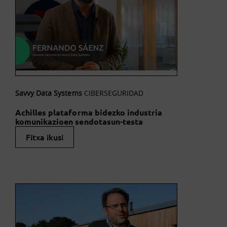
Savvy Data Systems
CIBERSEGURIDAD
Achilles plataforma bidezko industria
komunikazioen sendotasun-testa
Fitxa ikusi