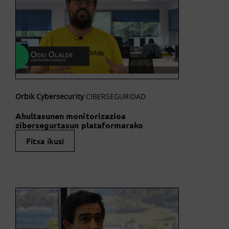
Orbik Cybersecurity
CIBERSEGURIDAD
Ahultasunen monitorizazioa
zibersegurtasun plataformarako
Fitxa ikusi