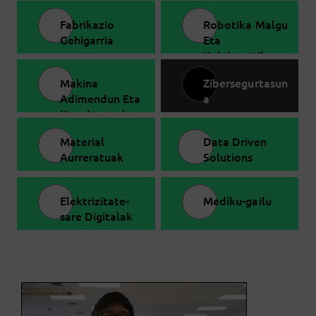
Fabrikazio
Robotika Malgu
Gehigarria
Eta
Kolaboratiboa
Makina
Zibersegurtasun
Adimendun Eta
a
Konektatuak
Material
Data Driven
Aurreratuak
Solutions
Elektrizitate-
Mediku-gailu
sare Digitalak