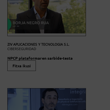
ZIV APLICACIONES Y TECNOLOGIA S.L.
CIBERSEGURIDAD
NPCP plataformaren sarbide-testa
Fitxa ikusi