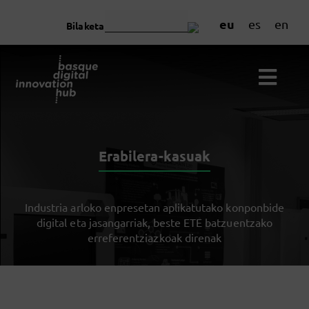
eu
es
en
Bilaketa
Erabilera-kasuak
Industria arloko enpresetan aplikatutako konponbide
digital eta jasangarriak, beste ETE batzuentzako
erreferentziazkoak direnak