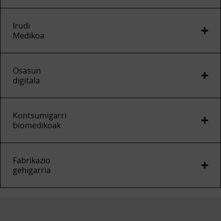
Irudi
Medikoa
Osasun
digitala
Kontsumigarri
biomedikoak
Fabrikazio
gehigarria