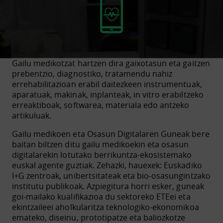
Gailu medikotzat hartzen dira gaixotasun eta gaitzen
prebentzio, diagnostiko, tratamendu nahiz
errehabilitazioan erabil daitezkeen instrumentuak,
aparatuak, makinak, inplanteak, in vitro erabiltzeko
erreaktiboak, softwarea, materiala edo antzeko
artikuluak.
Gailu medikoen eta Osasun Digitalaren Guneak bere
baitan biltzen ditu gailu medikoekin eta osasun
digitalarekin lotutako berrikuntza-ekosistemako
euskal agente guztiak. Zehazki, hauexek: Euskadiko
I+G zentroak, unibertsitateak eta bio-osasungintzako
institutu publikoak. Azpiegitura horri esker, guneak
goi-mailako kualifikazioa du sektoreko ETEei eta
ekintzaileei aholkularitza teknologiko-ekonomikoa
emateko, diseinu, prototipatze eta baliozkotze