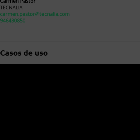
Carmen Pastor
TECNALIA
carmen.pastor@tecnalia.com
946430850
Casos de uso