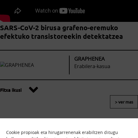
SARS-CoV-2 birusa grafeno-eremuko
efektuko transistoreekin detektatzea
GRAPHENEA
Erabilera-kasua
Fitxa ikusi
> ver mas
Cookie propioak eta hirugarrenenak erabiltzen ditugu