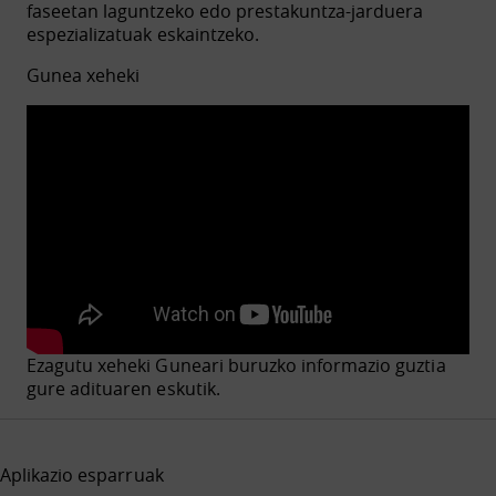
faseetan laguntzeko edo prestakuntza-jarduera
espezializatuak eskaintzeko.
Gunea xeheki
Ezagutu xeheki Guneari buruzko informazio guztia
gure adituaren eskutik.
Aplikazio esparruak