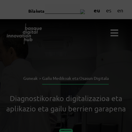
eu
es
en
Bilaketa
Guneak >
Gailu Medikoak eta Osasun Digitala
Diagnostikorako digitalizazioa eta
aplikazio eta gailu berrien garapena