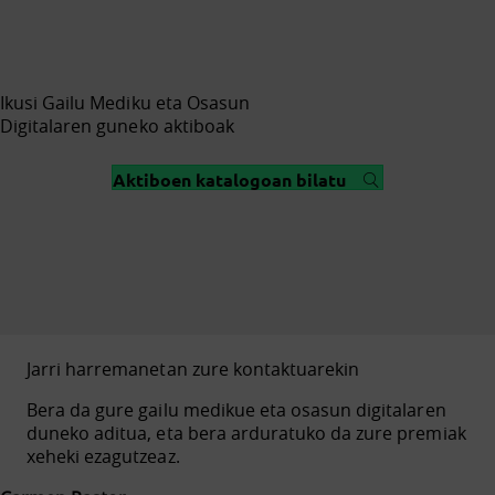
Ikusi Gailu Mediku eta Osasun
Digitalaren guneko aktiboak
Aktiboen katalogoan bilatu
Jarri harremanetan zure kontaktuarekin
Bera da gure gailu medikue eta osasun digitalaren
duneko aditua, eta bera arduratuko da zure premiak
xeheki ezagutzeaz.