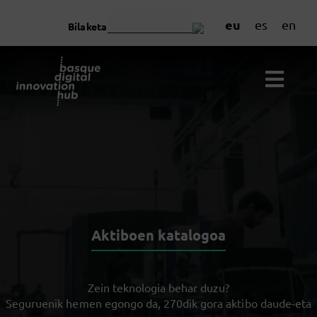
eu
es
en
Bilaketa
Aktiboen katalogoa
Zein teknologia behar duzu?
Seguruenik hemen egongo da, 270dik gora aktibo daude-eta