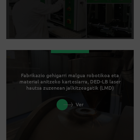
Fabrikazio gehigarri malgua robotikoa eta
material anitzeko kartesiarra, DED-LB laser
hautsa zuzenean jalkitzeagatik (LMD)
Ver