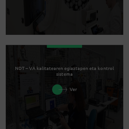
NDT – VA kalitatearen egiaztapen eta kontrol
sistema
Ver