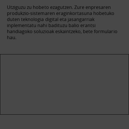
Utziguzu zu hobeto ezagutzen. Zure enpresaren
produkzio-sistemaren eraginkortasuna hobetuko
duten teknologia digital eta jasangarriak
inplementatu nahi badituzu balio erantsi
handiagoko soluzioak eskaintzeko, bete formulario
hau.