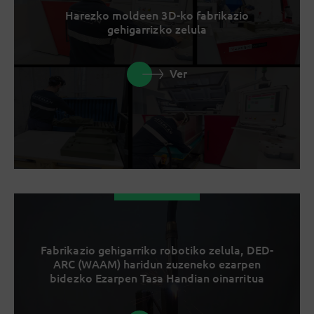
Harezko moldeen 3D-ko fabrikazio
gehigarrizko zelula
Ver
Fabrikazio gehigarriko robotiko zelula, DED-
ARC (WAAM) haridun zuzeneko ezarpen
bidezko Ezarpen Tasa Handian oinarritua