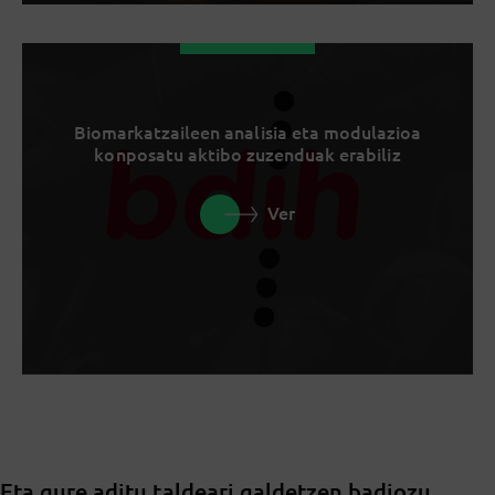
Biomarkatzaileen analisia eta modulazioa
konposatu aktibo zuzenduak erabiliz
Ver
Eta gure aditu taldeari galdetzen badiozu,