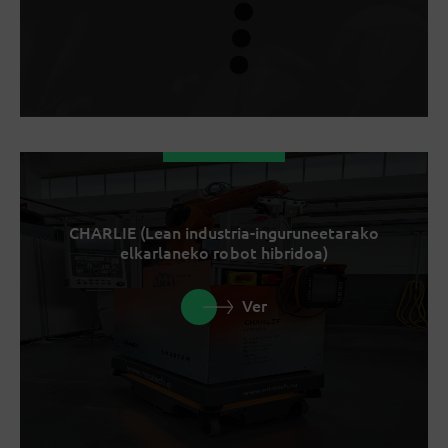
CHARLIE (Lean industria-inguruneetarako
elkarlaneko robot hibridoa)
Ver