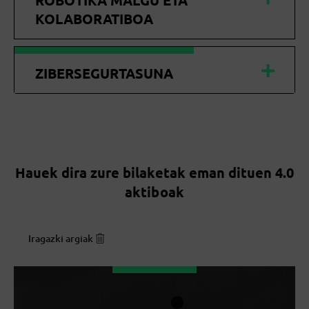
ROBOTIKA MALGU ETA
KOLABORATIBOA
ZIBERSEGURTASUNA
Hauek dira zure bilaketak eman dituen 4.0
aktiboak
Iragazki argiak