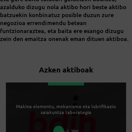
azalduko dizugu nola aktibo hori beste aktibo
batzuekin konbinatuz posible duzun zure
negozioa errendimendu betean
funtzionaraztea, eta baita ere esango dizugu
zein den emaitza onenak eman dituen aktiboa.
Azken aktiboak
Makina elementu, mekanismo eta lubrifikazio
saiakuntza laborategia
Ver