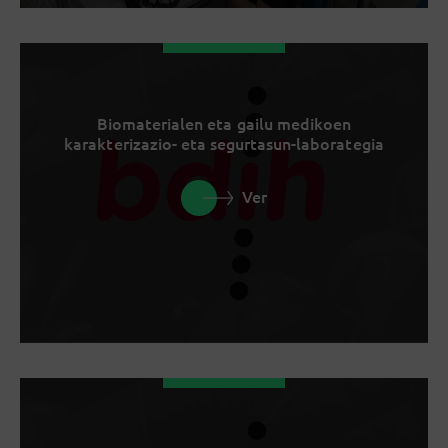
Biomaterialen eta gailu medikoen
karakterizazio- eta segurtasun-laborategia
Ver