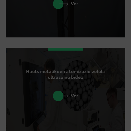
Ver
Hauts metalikoen atomizazio zelula
ultrasoinu bidez
Ver