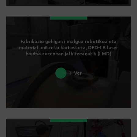
Fabrikazio gehigarri malgua robotikoa eta
material anitzeko kartesiarra, DED-LB laser
hautsa zuzenean jalkitzeagatik (LMD)
Ver