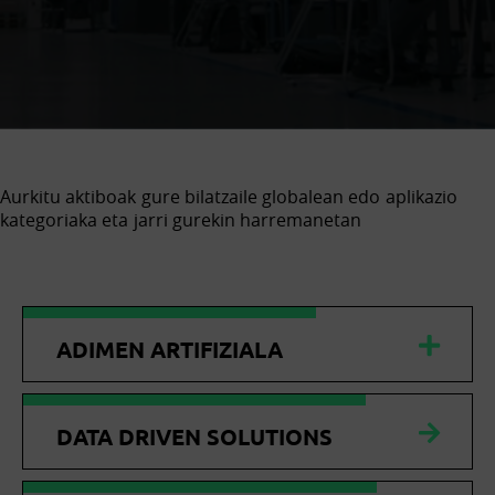
Aurkitu aktiboak gure bilatzaile globalean edo aplikazio
kategoriaka eta jarri gurekin harremanetan
ADIMEN ARTIFIZIALA
DATA DRIVEN SOLUTIONS