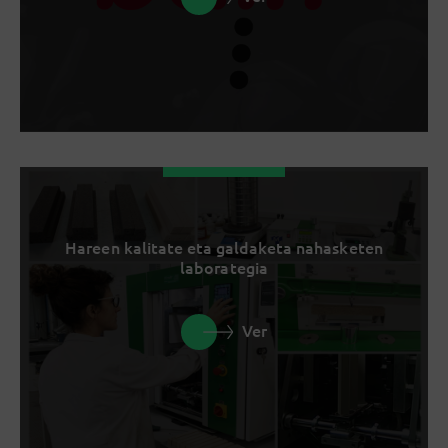
Hareen kalitate eta galdaketa nahasketen
laborategia
Ver