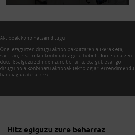
Aktiboak konbinatzen ditugu
Ongi ezagutzen ditugu aktibo bakoitzaren aukerak eta,
sarritan, elkarrekin konbinatuz gero hobeto funtzionatzen
dute. Esaiguzu zein den zure beharra, eta guk esango
dizugu nola konbinatu aktiboak teknologiari errendimendu
handiagoa ateratzeko.
Hitz egiguzu zure beharraz