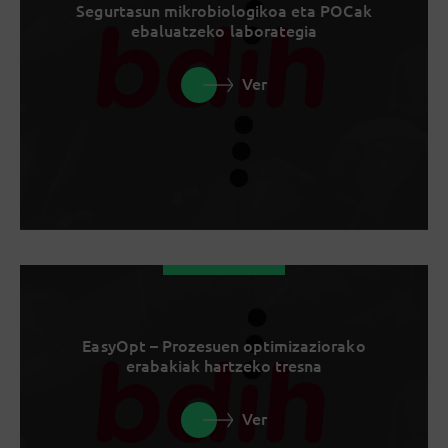
Segurtasun mikrobiologikoa eta POCak
ebaluatzeko laborategia
Ver
EasyOpt – Prozesuen optimizaziorako
erabakiak hartzeko tresna
Ver