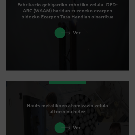
Fabrikazio gehigarriko robotiko zelula, DED-
ARC (WAAM) haridun zuzeneko ezarpen
bidezko Ezarpen Tasa Handian oinarritua
Ver
Hauts metalikoen atomizazio zelula
ultrasoinu bidez
Ver