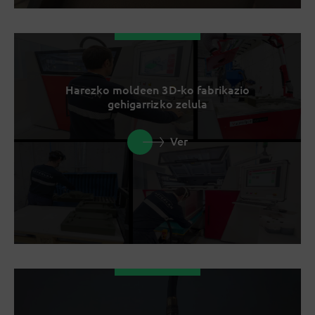
Harezko moldeen 3D-ko fabrikazio
gehigarrizko zelula
Ver