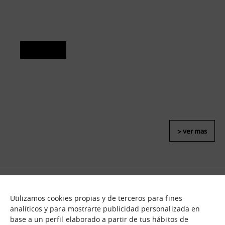
Ver caso
> ver mas
Utilizamos cookies propias y de terceros para fines
Qué es
Nodos
analíticos y para mostrarte publicidad personalizada en
base a un perfil elaborado a partir de tus hábitos de
Nuestra oferta
Catálogo de activos