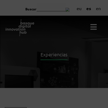
es
eu
en
Buscar
Experiencias