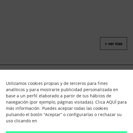
> ver mas
Utilizamos cookies propias y de terceros para fines
Qué es
Nodos
analíticos y para mostrarte publicidad personalizada en
base a un perfil elaborado a partir de tus hábitos de
Nuestra oferta
Catálogo de activos
navegación (por ejemplo, páginas visitadas). Clica AQUÍ para
Jornadas de inmersión
Experiencias
más información. Puedes aceptar todas las cookies
Contáctanos
pulsando el botón “Aceptar” o configurarlas o rechazar su
uso clicando en
¿En que te podemos ayudar?