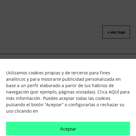
> ver mas
Utilizamos cookies propias y de terceros para fines
Qué es
Nodos
analíticos y para mostrarte publicidad personalizada en
base a un perfil elaborado a partir de tus hábitos de
Nuestra oferta
Catálogo de activos
navegación (por ejemplo, páginas visitadas). Clica AQUÍ para
Jornadas de inmersión
Experiencias
más información. Puedes aceptar todas las cookies
Contáctanos
pulsando el botón “Aceptar” o configurarlas o rechazar su
uso clicando en
¿En que te podemos ayudar?
Aceptar