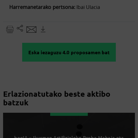
Harremanetarako pertsona:
Ibai Ulacia
Eska iezaguzu 4.0 proposamen bat
Erlazionatutako beste aktibo
batzuk
begIA – Ikusmen Artifizialeko Proba Mahaia eta