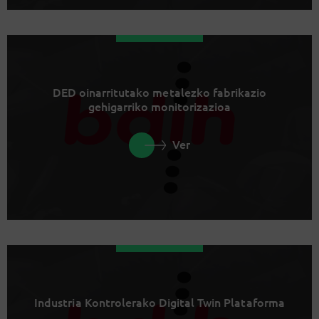
DED oinarritutako metalezko fabrikazio
gehigarriko monitorizazioa
Ver
Industria Kontrolerako Digital Twin Plataforma