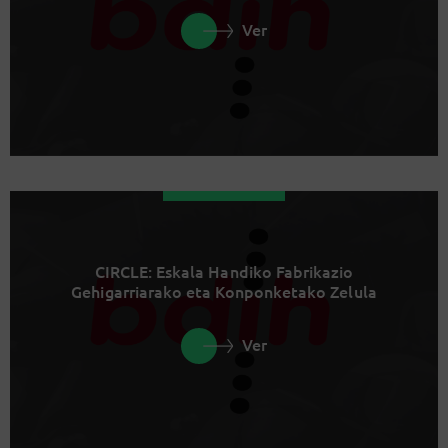
Ver
CIRCLE: Eskala Handiko Fabrikazio
Gehigarriarako eta Konponketako Zelula
Ver