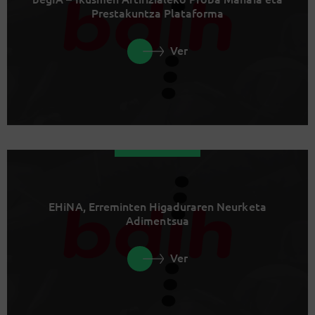
Prestakuntza Plataforma
Ver
EHiNA, Erreminten Higaduraren Neurketa
Adimentsua
Ver