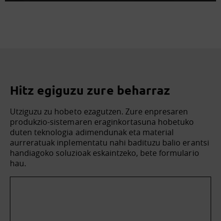
Hitz egiguzu zure beharraz
Utziguzu zu hobeto ezagutzen. Zure enpresaren
produkzio-sistemaren eraginkortasuna hobetuko
duten teknologia adimendunak eta material
aurreratuak inplementatu nahi badituzu balio erantsi
handiagoko soluzioak eskaintzeko, bete formulario
hau.