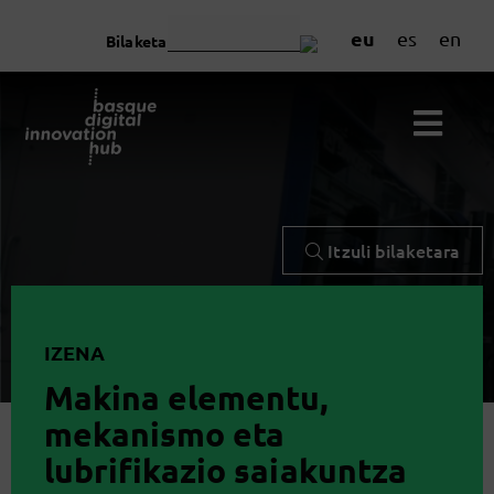
eu
es
en
Bilaketa
Itzuli bilaketara
IZENA
Makina elementu,
mekanismo eta
lubrifikazio saiakuntza