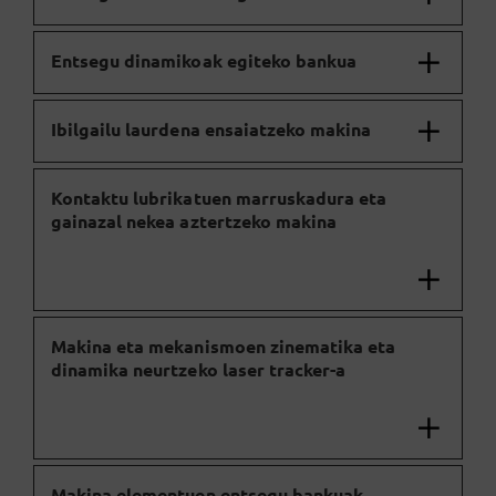
Entsegu dinamikoak egiteko bankua
Ibilgailu laurdena ensaiatzeko makina
Kontaktu lubrikatuen marruskadura eta
gainazal nekea aztertzeko makina
Makina eta mekanismoen zinematika eta
dinamika neurtzeko laser tracker-a
Makina elementuen entsegu bankuak