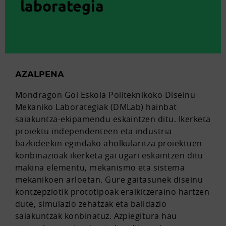
laborategia
AZALPENA
Mondragon Goi Eskola Politeknikoko Diseinu
Mekaniko Laborategiak (DMLab) hainbat
saiakuntza-ekipamendu eskaintzen ditu. Ikerketa
proiektu independenteen eta industria
bazkideekin egindako aholkularitza proiektuen
konbinazioak ikerketa gai ugari eskaintzen ditu
makina elementu, mekanismo eta sistema
mekanikoen arloetan. Gure gaitasunek diseinu
kontzepziotik prototipoak eraikitzeraino hartzen
dute, simulazio zehatzak eta balidazio
saiakuntzak konbinatuz. Azpiegitura hau