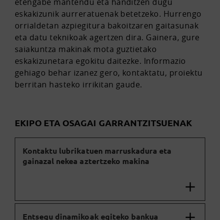
etengabe mantendu eta handitzen dugu
eskakizunik aurreratuenak betetzeko. Hurrengo
orrialdetan azpiegitura bakoitzaren gaitasunak
eta datu teknikoak agertzen dira. Gainera, gure
saiakuntza makinak mota guztietako
eskakizunetara egokitu daitezke. Informazio
gehiago behar izanez gero, kontaktatu, proiektu
berritan hasteko irrikitan gaude.
EKIPO ETA OSAGAI GARRANTZITSUENAK
Kontaktu lubrikatuen marruskadura eta
gainazal nekea aztertzeko makina
Entsegu dinamikoak egiteko bankua