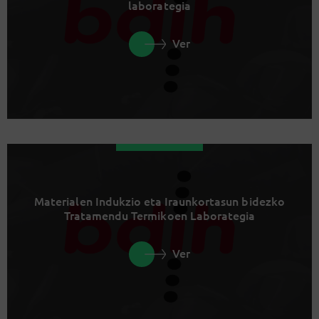
laborategia
Ver
Materialen Indukzio eta Iraunkortasun bidezko
Tratamendu Termikoen Laborategia
Ver