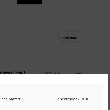
> ver mas
 diezazukegu?
anetarako
Dena baztertu
Lehentasunak ikusi