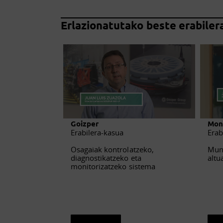
Erlazionatutako beste erabiler
Goizper
Mon
Erabilera-kasua
Erab
Osagaiak kontrolatzeko,
Munt
diagnostikatzeko eta
altu
monitorizatzeko sistema