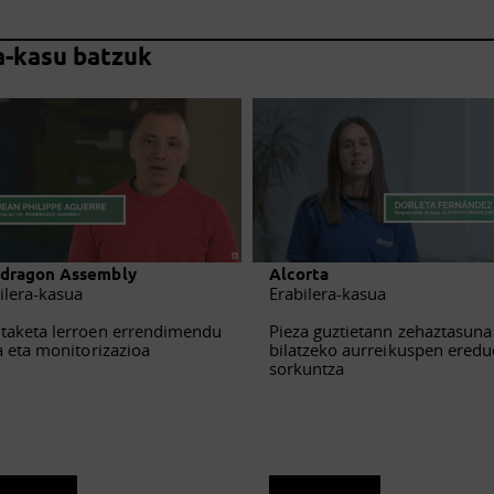
a-kasu batzuk
dragon Assembly
Alcorta
ilera-kasua
Erabilera-kasua
aketa lerroen errendimendu
Pieza guztietann zehaztasuna
a eta monitorizazioa
bilatzeko aurreikuspen ered
sorkuntza