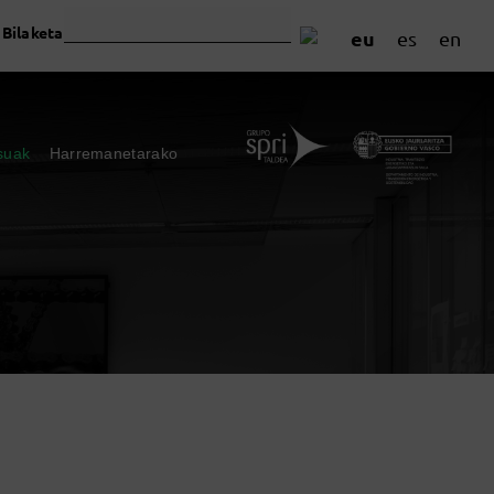
Bilaketa
eu
es
en
suak
Harremanetarako