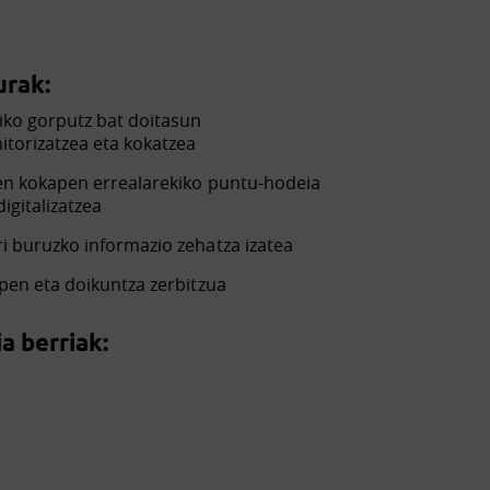
rak:
ko gorputz bat doitasun
torizatzea eta kokatzea
en kokapen errealarekiko puntu-hodeia
igitalizatzea
 buruzko informazio zehatza izatea
pen eta doikuntza zerbitzua
a berriak: