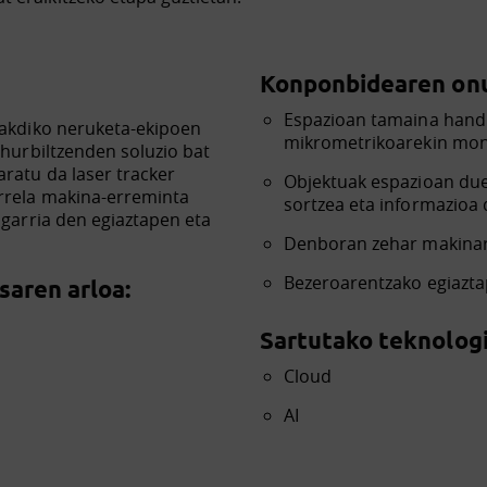
Konponbidearen onu
Espazioan tamaina handi
nakdiko neruketa-ekipoen
mikrometrikoarekin moni
 hurbiltzenden soluzio bat
aratu da laser tracker
Objektuak espazioan du
rrela makina-erreminta
sortzea eta informazioa d
agarria den egiaztapen eta
Denboran zehar makinari
Bezeroarentzako egiazta
aren arloa:
Sartutako teknologi
Cloud
AI