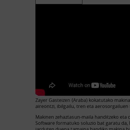
Zayer Gasteizen (Araba) kokatutako makin
aireontzi, ibilgailu, tren eta aerosorgailue
Makinen zehaztasun-maila handitzeko eta d
Software formatuko soluzio bat garatu da,
jarduten duena tamaina handiko makina bat