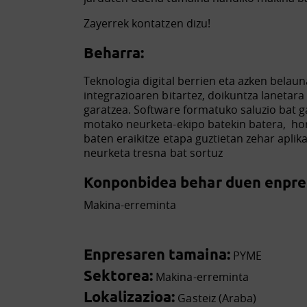
Zayerrek kontatzen dizu!
Beharra:
Teknologia digital berrien eta azken belau
integrazioaren bitartez, doikuntza lanetara
garatzea. Software formatuko saluzio bat g
motako neurketa-ekipo batekin batera, ho
baten eraikitze etapa guztietan zehar aplik
neurketa tresna bat sortuz
Konponbidea behar duen enpres
Makina-erreminta
Enpresaren tamaina:
PYME
Sektorea:
Makina-erreminta
Lokalizazioa:
Gasteiz (Araba)