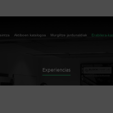
aintza
Aktiboen katalogoa
Murgiltze jardunaldiak
Erabilera-ka
Experiencias