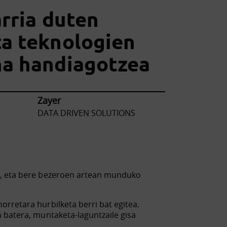
arria duten
a teknologien
na handiagotzea
Zayer
DATA DRIVEN SOLUTIONS
a, eta bere bezeroen artean munduko
rretara hurbilketa berri bat egitea.
 batera, muntaketa-laguntzaile gisa