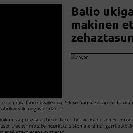
Balio ukig
makinen et
zehaztasu
a-erreminta fabrikatzailea da, 50eko hamarkadan sortu zen
n fabrikatzaile nagusiak daude.
oikuntza-prozesuak bizkortzeko, beharrezkoa zen erronka ho
 laser tracker motako neurketa-sistema eramangarri batekin
 eraikitzeko etapa guztietan.