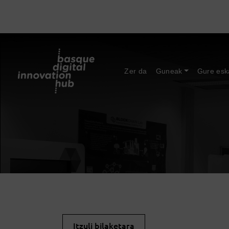
Zer da
Guneak
Gure esk
Itzuli bilaketara