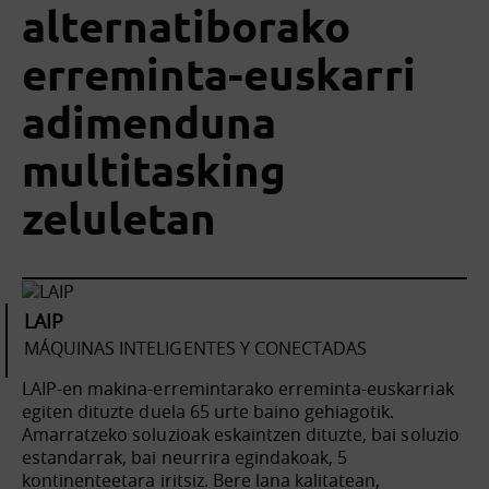
alternatiborako
erreminta-euskarri
adimenduna
multitasking
zeluletan
LAIP
MÁQUINAS INTELIGENTES Y CONECTADAS
LAIP-en makina-erremintarako erreminta-euskarriak
egiten dituzte duela 65 urte baino gehiagotik.
Amarratzeko soluzioak eskaintzen dituzte, bai soluzio
estandarrak, bai neurrira egindakoak, 5
kontinenteetara iritsiz. Bere lana kalitatean,