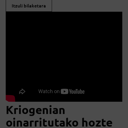
Itzuli bilaketara
Kriogenian
oinarritutako hozte