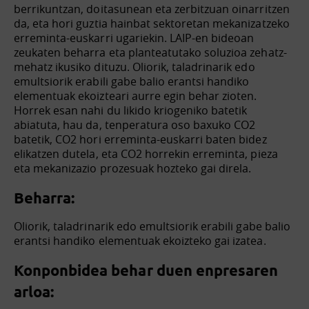
berrikuntzan, doitasunean eta zerbitzuan oinarritzen
da, eta hori guztia hainbat sektoretan mekanizatzeko
erreminta-euskarri ugariekin. LAIP-en bideoan
zeukaten beharra eta planteatutako soluzioa zehatz-
mehatz ikusiko dituzu. Oliorik, taladrinarik edo
emultsiorik erabili gabe balio erantsi handiko
elementuak ekoizteari aurre egin behar zioten.
Horrek esan nahi du likido kriogeniko batetik
abiatuta, hau da, tenperatura oso baxuko CO2
batetik, CO2 hori erreminta-euskarri baten bidez
elikatzen dutela, eta CO2 horrekin erreminta, pieza
eta mekanizazio prozesuak hozteko gai direla.
Beharra:
Oliorik, taladrinarik edo emultsiorik erabili gabe balio
erantsi handiko elementuak ekoizteko gai izatea.
Konponbidea behar duen enpresaren
arloa: