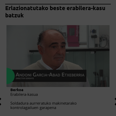
Erlazionatutako beste erabilera-kasu
batzuk
Berkoa
Erabilera-kasua
Soldadura aurreratuko makinetarako
kontrolagailuen garapena