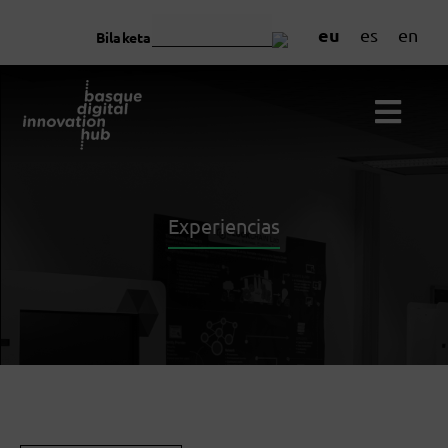
eu
es
en
Bilaketa
Experiencias