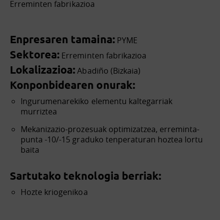
Erreminten fabrikazioa
Enpresaren tamaina:
PYME
Sektorea:
Erreminten fabrikazioa
Lokalizazioa:
Abadiño (Bizkaia)
Konponbidearen onurak:
Ingurumenarekiko elementu kaltegarriak
murriztea
Mekanizazio-prozesuak optimizatzea, erreminta-
punta -10/-15 graduko tenperaturan hoztea lortu
baita
Sartutako teknologia berriak:
Hozte kriogenikoa