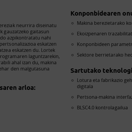
Konponbidearen onu
Makina berezietarako ko
reziak neurrira diseinatu
uak gauzatzeko gaitasun
Ekoizpenaren trazabilit
edo azpikontratatu nahi
pertsonalizazioa eskatzen
Konponbideen parametriz
atzea eskatzen du. Lortek
Sektore berrietarako h
programaren laguntzarekin,
abili ahal izan du, makina
 behar den malgutasuna
Sartutako teknologi
Lotura eta fabrikazio ge
digitala
aren arloa:
Pertsona-makina interfa
BLSC4.0 kontrolagailua