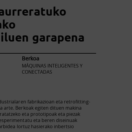
aurreratuko
ako
iluen garapena
Berkoa
MÁQUINAS INTELIGENTES Y
CONECTADAS
strialaren fabrikazioan eta retrofitting-
a arte. Berkoak egiten dituen makina
atatzeko eta prototipoak eta piezak
 esperimentatu eta beren diseinuak
arbidea lortuz hasierako inbertsio