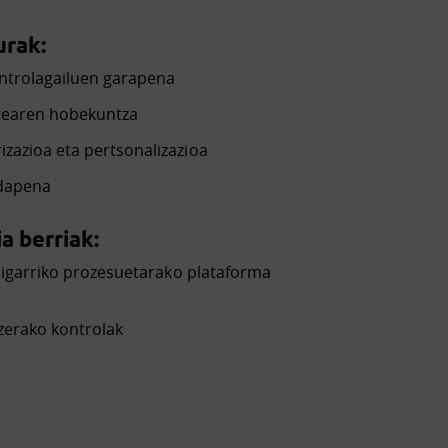
rak:
ntrolagailuen garapena
atearen hobekuntza
azioa eta pertsonalizazioa
edapena
a berriak:
higarriko prozesuetarako plataforma
zerako kontrolak