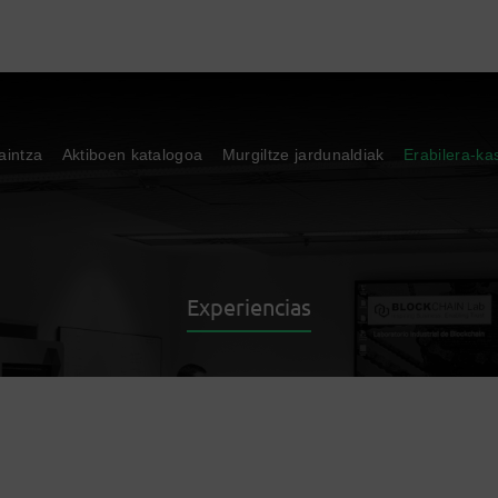
aintza
Aktiboen katalogoa
Murgiltze jardunaldiak
Erabilera-ka
Experiencias