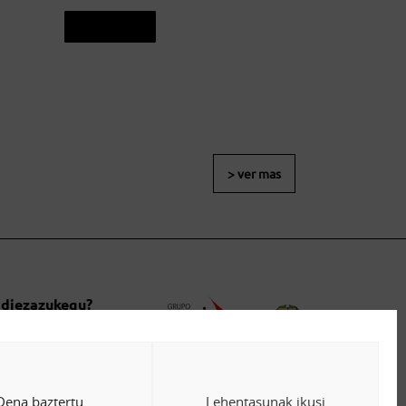
Fitxa ikusi
Fitxa ikusi
> ver mas
 diezazukegu?
anetarako
Dena baztertu
Lehentasunak ikusi