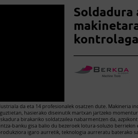
Soldadura 
makinetar
kontrolaga
triala da eta 14 profesionalek osatzen dute. Makineria indu
 guztietan, hasierako diseinutik martxan jartzeko momentur
skadura birakariko soldatzailea nabarmentzen da, azpikontr
ntza-banku gisa balio du bezeroek lotura-soluzio berriekin
produkziora igaro aurretik, teknologia aurreratu baterako s