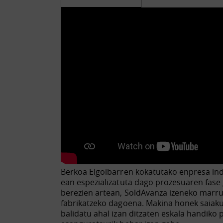
Berkoa Elgoibarren kokatutako enpresa indus
ean espezializatuta dago prozesuaren fase
berezien artean, SoldAvanza izeneko marru
fabrikatzeko dagoena. Makina honek saiaku
balidatu ahal izan ditzaten eskala handiko 