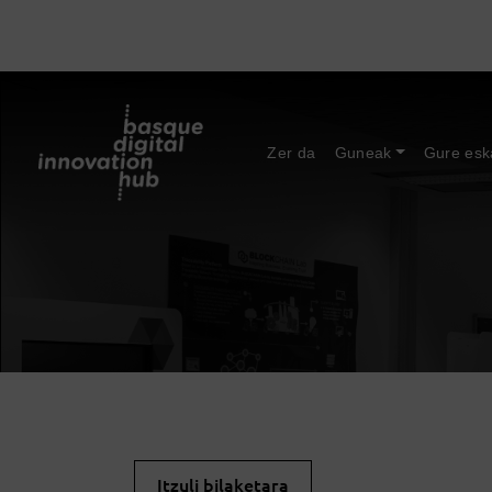
Zer da
Guneak
Gure esk
Itzuli bilaketara