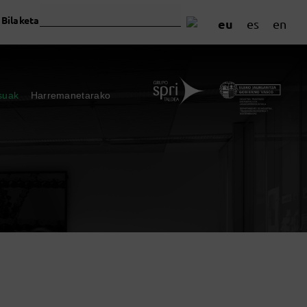
Bilaketa
eu
es
en
suak
Harremanetarako