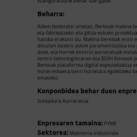
esanguratsurik behar izan gabe.
Beharra:
Azken bederatzi urtetan, Berkoak makina be
eta fabrikatzeko eta giltza-eskuko proiekt
handia erakutsi du. Makina bereziak erosi 
dituzten bezero askok parametrizazioa eta 
dute, eta horrek kontrol aurreratuak instal
zentro teknologikoaren eta BDIH Konexio 
Berkoak plataforma digital espezializatua er
horiei eskaera berri horietara egokitzeko
emateko.
Konponbidea behar duen enpres
Soldadura Aurreratua
Enpresaren tamaina:
PYME
Sektorea:
Makineria industriala