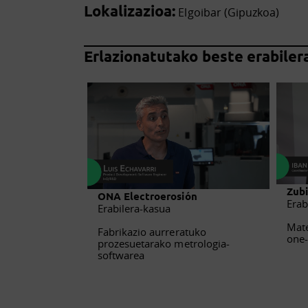
Lokalizazioa:
Elgoibar (Gipuzkoa)
Erlazionatutako beste erabiler
Zubi
ONA Electroerosión
Erab
Erabilera-kasua
Mate
Fabrikazio aurreratuko
one-
prozesuetarako metrologia-
softwarea