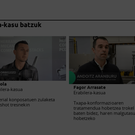
a-kasu batzuk
ola
Fagor Arrasate
ilera-kasua
Erabilera-kasua
rial konposatuen zulaketa
Txapa-konformazioaren
shot tresnekin
tratamendua hobetzea trokel
baten bidez, haren malgutas
hobetzeko