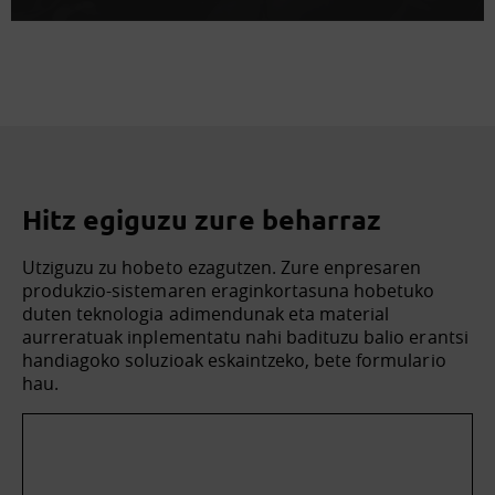
Hitz egiguzu zure beharraz
Utziguzu zu hobeto ezagutzen. Zure enpresaren
produkzio-sistemaren eraginkortasuna hobetuko
duten teknologia adimendunak eta material
aurreratuak inplementatu nahi badituzu balio erantsi
handiagoko soluzioak eskaintzeko, bete formulario
hau.