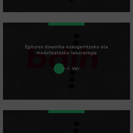
Egituren dinamika ezaugarritzeko eta
modelizatzeko laborategia
Ver