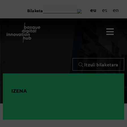
eu
es
en
Bilaketa
Itzuli bilaketara
IZENA