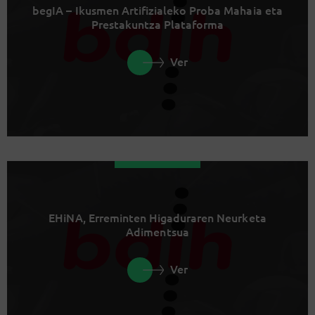
begIA – Ikusmen Artifizialeko Proba Mahaia eta
Prestakuntza Plataforma
Ver
EHiNA, Erreminten Higaduraren Neurketa
Adimentsua
Ver