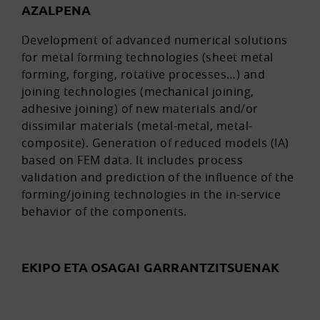
AZALPENA
Development of advanced numerical solutions
for metal forming technologies (sheet metal
forming, forging, rotative processes…) and
joining technologies (mechanical joining,
adhesive joining) of new materials and/or
dissimilar materials (metal-metal, metal-
composite). Generation of reduced models (IA)
based on FEM data. It includes process
validation and prediction of the influence of the
forming/joining technologies in the in-service
behavior of the components.
EKIPO ETA OSAGAI GARRANTZITSUENAK