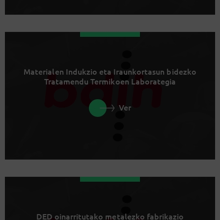
Materialen Indukzio eta Iraunkortasun bidezko
Tratamendu Termikoen Laborategia
Ver
DED oinarritutako metalezko fabrikazio