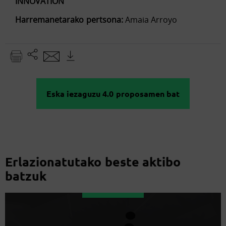
INNOVATION
Harremanetarako pertsona:
Amaia Arroyo
Eska iezaguzu 4.0 proposamen bat
Erlazionatutako beste aktibo
batzuk