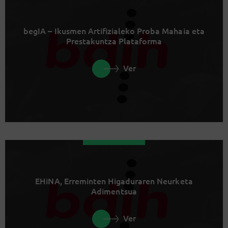
begIA – Ikusmen Artifizialeko Proba Mahaia eta
Prestakuntza Plataforma
Ver
EHiNA, Erreminten Higaduraren Neurketa
Adimentsua
Ver