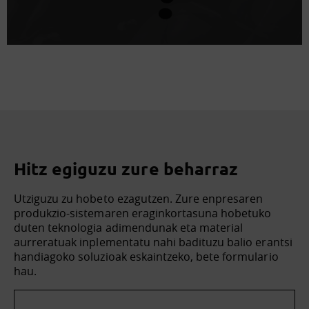
Hitz egiguzu zure beharraz
Utziguzu zu hobeto ezagutzen. Zure enpresaren
produkzio-sistemaren eraginkortasuna hobetuko
duten teknologia adimendunak eta material
aurreratuak inplementatu nahi badituzu balio erantsi
handiagoko soluzioak eskaintzeko, bete formulario
hau.