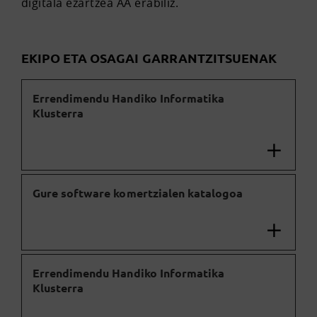
digitala ezartzea AA erabiliz.
EKIPO ETA OSAGAI GARRANTZITSUENAK
Errendimendu Handiko Informatika
Klusterra
Gure software komertzialen katalogoa
Errendimendu Handiko Informatika
Klusterra