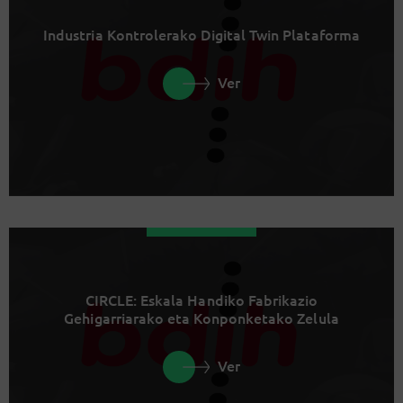
Industria Kontrolerako Digital Twin Plataforma
Ver
CIRCLE: Eskala Handiko Fabrikazio
Gehigarriarako eta Konponketako Zelula
Ver