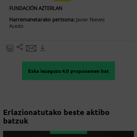
FUNDACIÓN AZTERLAN
Harremanetarako pertsona:
Javier Nieves
Acedo
Eska iezaguzu 4.0 proposamen bat
Erlazionatutako beste aktibo
batzuk