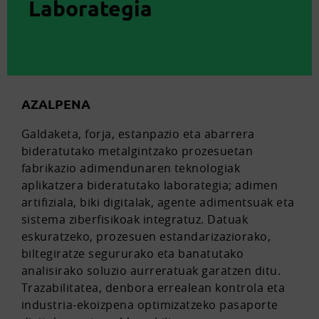
Laborategia
AZALPENA
Galdaketa, forja, estanpazio eta abarrera
bideratutako metalgintzako prozesuetan
fabrikazio adimendunaren teknologiak
aplikatzera bideratutako laborategia; adimen
artifiziala, biki digitalak, agente adimentsuak eta
sistema ziberfisikoak integratuz. Datuak
eskuratzeko, prozesuen estandarizaziorako,
biltegiratze segururako eta banatutako
analisirako soluzio aurreratuak garatzen ditu.
Trazabilitatea, denbora errealean kontrola eta
industria-ekoizpena optimizatzeko pasaporte