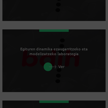
Egituren dinamika ezaugarritzeko eta
modelizatzeko laborategia
Ver