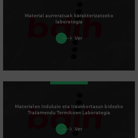
Material aurreratuak karakterizatzeko
laborategia
Ver
Materialen Indukzio eta Iraunkortasun bidezko
Tratamendu Termikoen Laborategia
Ver