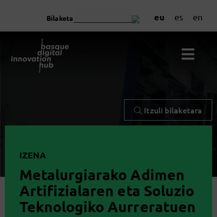
eu
es
en
Bilaketa
Itzuli bilaketara
IZENA
Metalurgiarako Adimen
Artifizialaren eta Soluzio
Teknologiko Aurreratuen