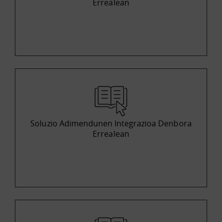
Errealean
Soluzio Adimendunen Integrazioa Denbora
Errealean