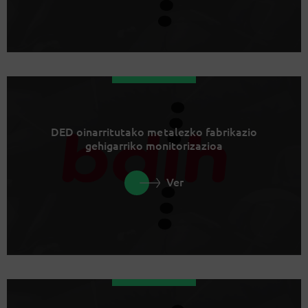
DED oinarritutako metalezko fabrikazio
gehigarriko monitorizazioa
Ver