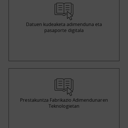
Datuen kudeaketa adimenduna eta
pasaporte digitala
Prestakuntza Fabrikazio Adimendunaren
Teknologietan