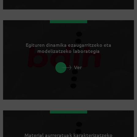
Egituren dinamika ezaugarritzeko eta
modelizatzeko laborategia
Ver
Material aurreratuak karakterizatzeko