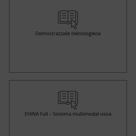
Demostratzaile teknologikoa
EHiNA Full – Sistema multimodal osoa