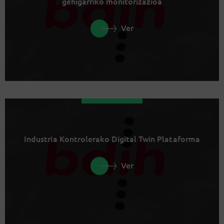
gehigarriko monitorizazioa
Ver
Industria Kontrolerako Digital Twin Plataforma
Ver