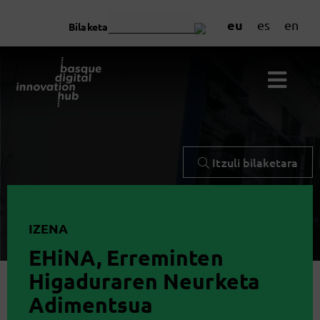
eu
es
en
Bilaketa
Itzuli bilaketara
IZENA
EHiNA, Erreminten
Higaduraren Neurketa
Adimentsua