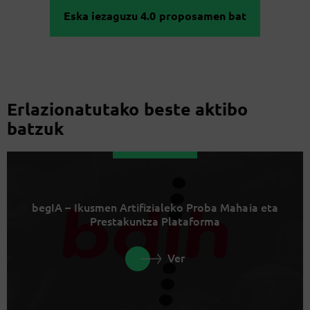
Eska iezaguzu 4.0 proposamen bat
Erlazionatutako beste aktibo
batzuk
begIA – Ikusmen Artifizialeko Proba Mahaia eta
Prestakuntza Plataforma
Ver