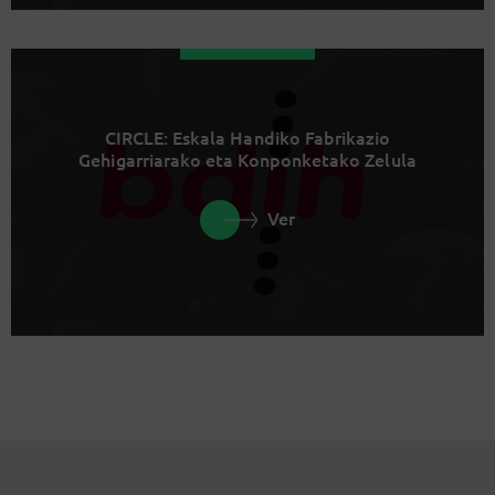
CIRCLE: Eskala Handiko Fabrikazio
Gehigarriarako eta Konponketako Zelula
Ver