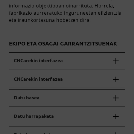
informazio objektiboan oinarrituta. Horrela,
fabrikazio aurreratuko inguruneetan efizientzia
eta iraunkortasuna hobetzen dira.
EKIPO ETA OSAGAI GARRANTZITSUENAK
CNCarekin interfazea
CNCarekin interfazea
Dutu basea
Datu harrapaketa