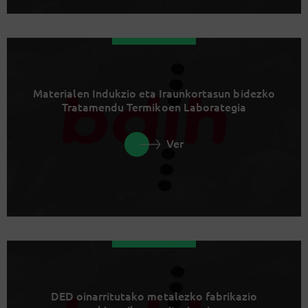
Materialen Indukzio eta Iraunkortasun bidezko
Tratamendu Termikoen Laborategia
Ver
DED oinarritutako metalezko fabrikazio