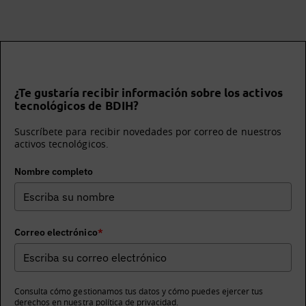
¿Te gustaría recibir información sobre los activos
tecnológicos de BDIH?
Suscríbete para recibir novedades por correo de nuestros
activos tecnológicos.
Nombre completo
Correo electrónico
*
Consulta cómo gestionamos tus datos y cómo puedes ejercer tus
derechos en nuestra
política de privacidad
.