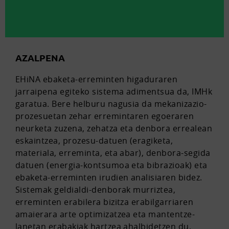
AZALPENA
EHiNA ebaketa-erreminten higaduraren
jarraipena egiteko sistema adimentsua da, IMHk
garatua. Bere helburu nagusia da mekanizazio-
prozesuetan zehar erremintaren egoeraren
neurketa zuzena, zehatza eta denbora errealean
eskaintzea, prozesu-datuen (eragiketa,
materiala, erreminta, eta abar), denbora-segida
datuen (energia-kontsumoa eta bibrazioak) eta
ebaketa-erreminten irudien analisiaren bidez.
Sistemak geldialdi-denborak murriztea,
erreminten erabilera bizitza erabilgarriaren
amaierara arte optimizatzea eta mantentze-
lanetan erabakiak hartzea ahalbidetzen du,