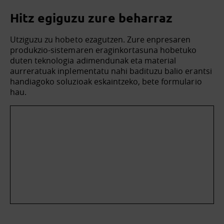
Hitz egiguzu zure beharraz
Utziguzu zu hobeto ezagutzen. Zure enpresaren
produkzio-sistemaren eraginkortasuna hobetuko
duten teknologia adimendunak eta material
aurreratuak inplementatu nahi badituzu balio erantsi
handiagoko soluzioak eskaintzeko, bete formulario
hau.