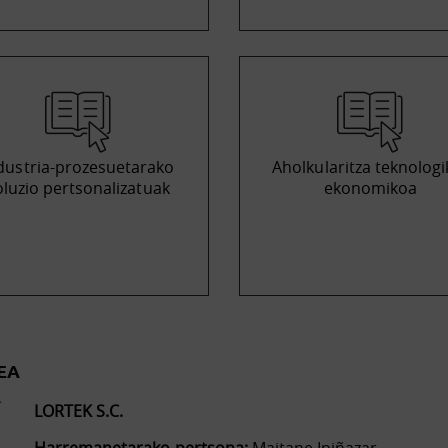
dustria-prozesuetarako
Aholkularitza teknologi
oluzio pertsonalizatuak
ekonomikoa
EA
LORTEK S.C.