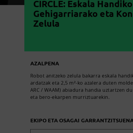
CIRCLE: Eskala Handiko
Gehigarriarako eta Ko
Zelula
AZALPENA
Robot anitzeko zelula bakarra eskala handi
ardatzak eta 2,5 m²-ko azalera duten molde
ARC / WAAM) abiadura handia uztartzen du l
eta bero-ekarpen murriztuarekin.
EKIPO ETA OSAGAI GARRANTZITSUEN