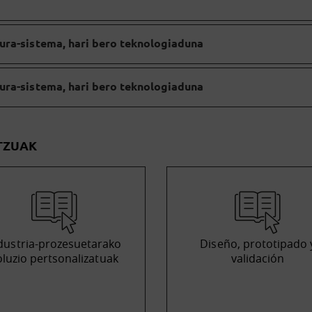
ura-sistema, hari bero teknologiaduna
ura-sistema, hari bero teknologiaduna
TZUAK
dustria-prozesuetarako
Diseño, prototipado 
oluzio pertsonalizatuak
validación