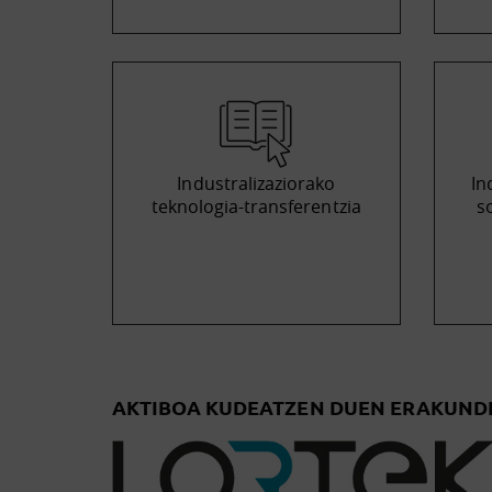
Industralizaziorako
In
teknologia-transferentzia
s
AKTIBOA KUDEATZEN DUEN ERAKUND