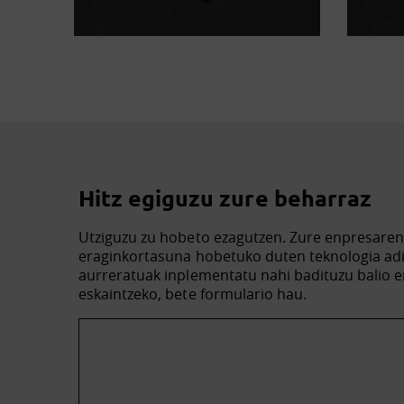
Hitz egiguzu zure beharraz
Utziguzu zu hobeto ezagutzen. Zure enpresare
eraginkortasuna hobetuko duten teknologia ad
aurreratuak inplementatu nahi badituzu balio e
eskaintzeko, bete formulario hau.