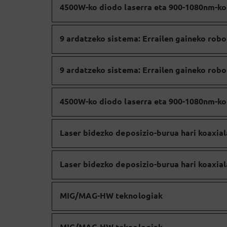
4500W-ko diodo laserra eta 900-1080nm-ko 
9 ardatzeko sistema: Errailen gaineko rob
9 ardatzeko sistema: Errailen gaineko rob
4500W-ko diodo laserra eta 900-1080nm-ko 
Laser bidezko deposizio-burua hari koaxial
Laser bidezko deposizio-burua hari koaxial
MIG/MAG-HW teknologiak
MIG/MAG-HW teknologiak