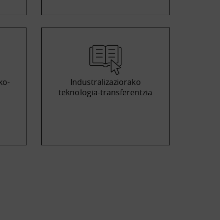
ko-
Industralizaziorako
teknologia-transferentzia