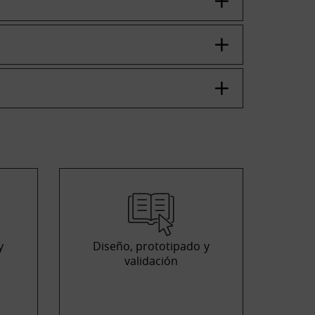
y
Diseño, prototipado y
validación