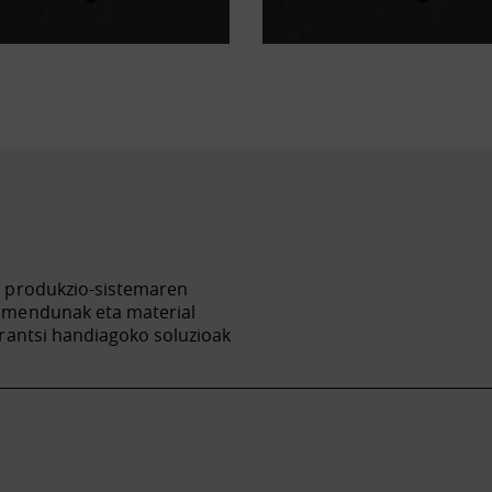
n produkzio-sistemaren
imendunak eta material
rantsi handiagoko soluzioak