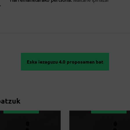
Harremanetarako pertsona:
Maitane Ipiñazar
Eska iezaguzu 4.0 proposamen bat
batzuk