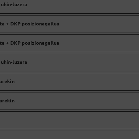
uhin-luzera
ota + DKP posizionagailua
ota + DKP posizionagailua
uhin-luzera
arekin
arekin