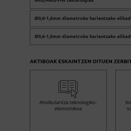
Ø0,6-1,6mm diametroko harientzako elikad
Ø0,6-1,6mm diametroko harientzako elikad
AKTIBOAK ESKAINTZEN DITUEN ZERBI
Aholkularitza teknologiko-
In
ekonomikoa
s