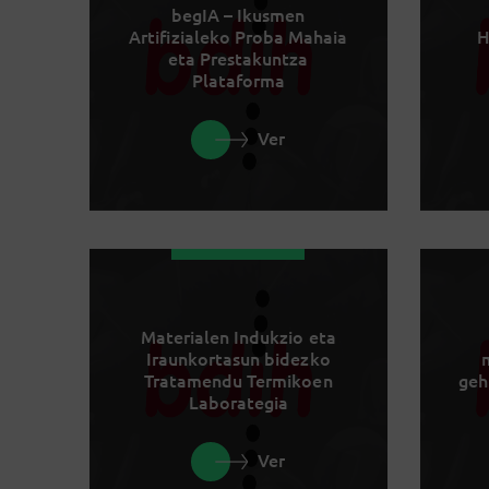
begIA – Ikusmen
Artifizialeko Proba Mahaia
H
eta Prestakuntza
Plataforma
Ver
Materialen Indukzio eta
Iraunkortasun bidezko
Tratamendu Termikoen
geh
Laborategia
Ver