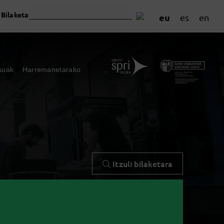
Bilaketa
eu
es
en
suak
Harremanetarako
Itzuli bilaketara