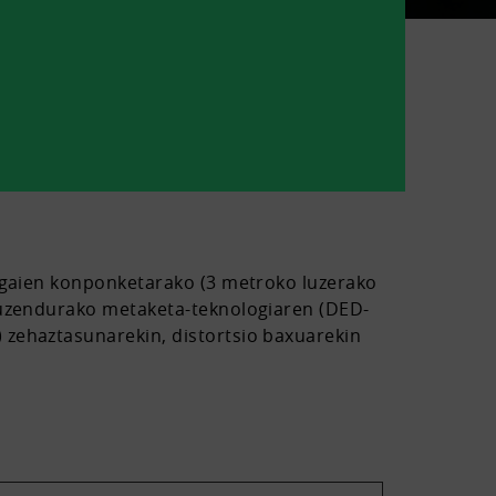
sagaien konponketarako (3 metroko luzerako
 zuzendurako metaketa-teknologiaren (DED-
 zehaztasunarekin, distortsio baxuarekin