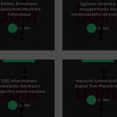
EHiNA, Erreminten
Egituren dinamika
igaduraren Neurketa
ezaugarritzeko eta
Adimentsua
modelizatzeko laborat
Ver
Ver
DED oinarritutako
Industria Kontrolera
metalezko fabrikazio
Digital Twin Platafo
igarriko monitorizazioa
Ver
Ver