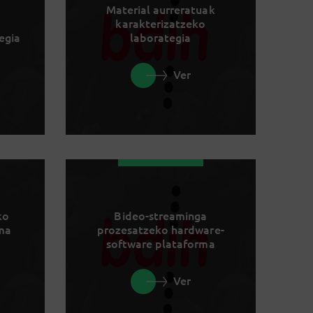
Material aurreratuak
karakterizatzeko
egia
laborategia
Ver
ko
Bideo-streaminga
rma
prozesatzeko hardware-
software plataforma
Ver