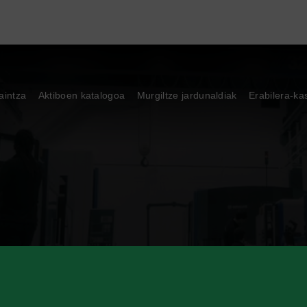
aintza
Aktiboen katalogoa
Murgiltze jardunaldiak
Erabilera-ka