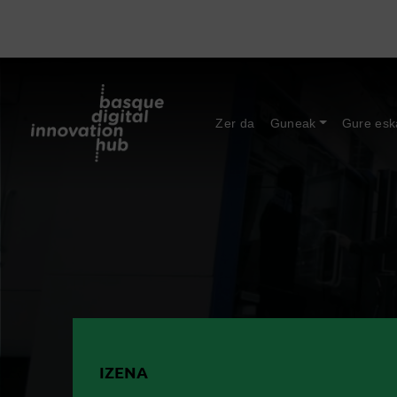
Zer da
Guneak
Gure esk
IZENA