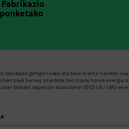
 Fabrikazio
nponketako
ko fabrikazio gehigarrirako eta balio erantsi handiko o
/matrizeak barne). Irtenbide berritzaile honek energia
aser bidezko deposizio koaxialaren (DED-LB / LMD-wire)
AK