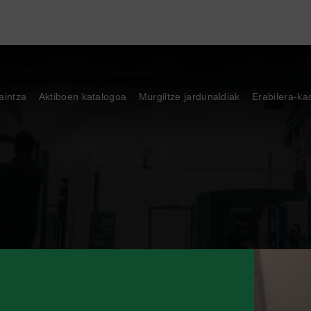
aintza
Aktiboen katalogoa
Murgiltze jardunaldiak
Erabilera-ka