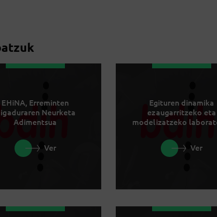
batzuk
EHiNA, Erreminten
Egituren dinamika
igaduraren Neurketa
ezaugarritzeko eta
Adimentsua
modelizatzeko laborat
Ver
Ver