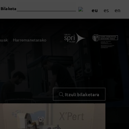
Bilaketa
eu
es
en
suak
Harremanetarako
Itzuli bilaketara