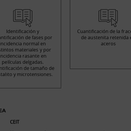
Identificación y
Cuantificación de la frac
ntificación de fases por
de austenita retenida 
incidencia normal en
aceros
stintos materiales y por
incidencia rasante en
películas delgadas.
ntificación de tamaño de
stalito y microtensiones.
EA
CEIT