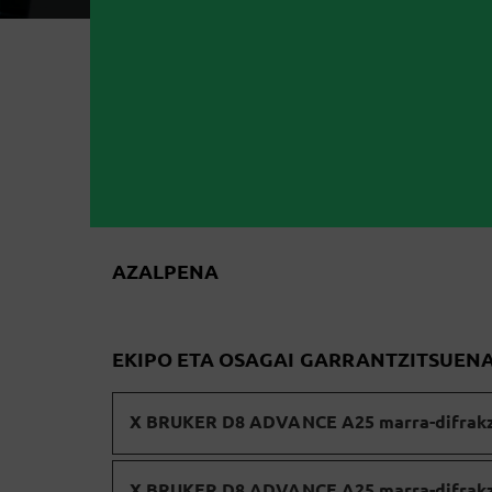
AZALPENA
EKIPO ETA OSAGAI GARRANTZITSUEN
X BRUKER D8 ADVANCE A25 marra-difrakz
X BRUKER D8 ADVANCE A25 marra-difrakz