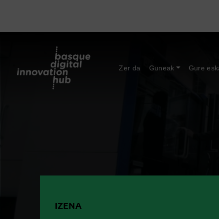
Zer da
Guneak
Gure esk
IZENA