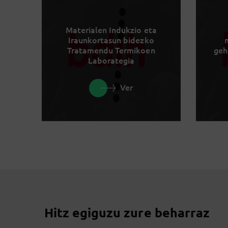
Materialen Indukzio eta
Iraunkortasun bidezko
Tratamendu Termikoen
geh
Laborategia
Ver
Hitz egiguzu zure beharraz