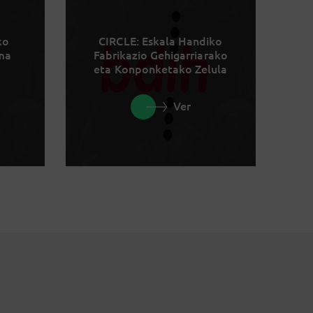
ko
CIRCLE: Eskala Handiko
rma
Fabrikazio Gehigarriarako
eta Konponketako Zelula
Ver