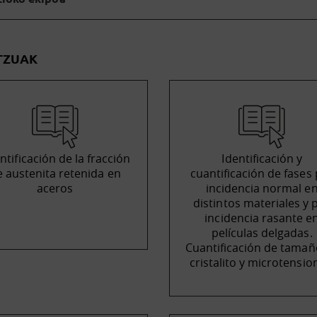
TZUAK
ntificación de la fracción
Identificación y
e austenita retenida en
cuantificación de fases
aceros
incidencia normal e
distintos materiales y 
incidencia rasante e
películas delgadas.
Cuantificación de tamañ
cristalito y microtensio