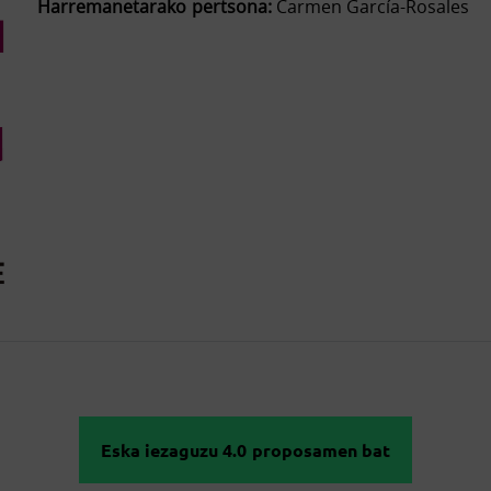
Harremanetarako pertsona:
Carmen García-Rosales
Eska iezaguzu 4.0 proposamen bat