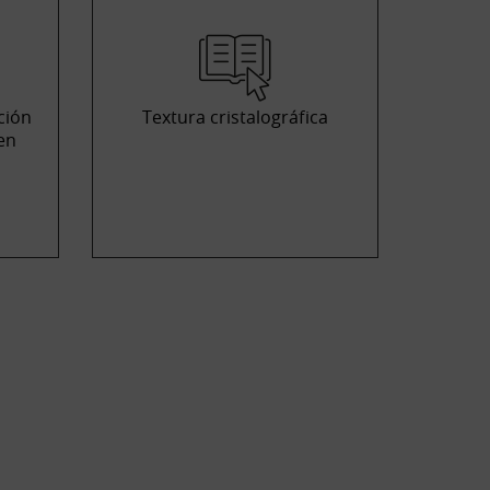
ción
Textura cristalográfica
en