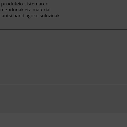
n produkzio-sistemaren
imendunak eta material
rantsi handiagoko soluzioak