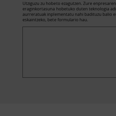
Utziguzu zu hobeto ezagutzen. Zure enpresare
eraginkortasuna hobetuko duten teknologia ad
aurreratuak inplementatu nahi badituzu balio e
eskaintzeko, bete formulario hau.