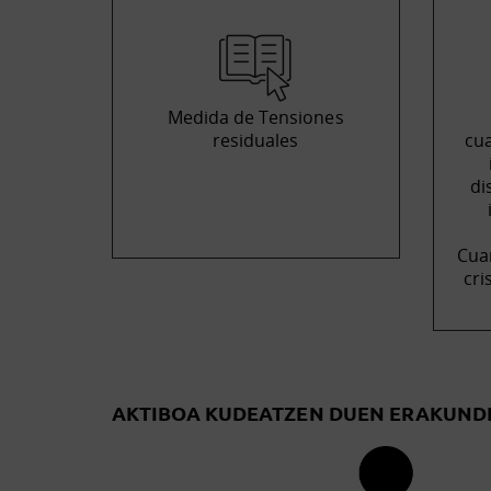
Medida de Tensiones
residuales
cua
di
Cua
cri
AKTIBOA KUDEATZEN DUEN ERAKUND