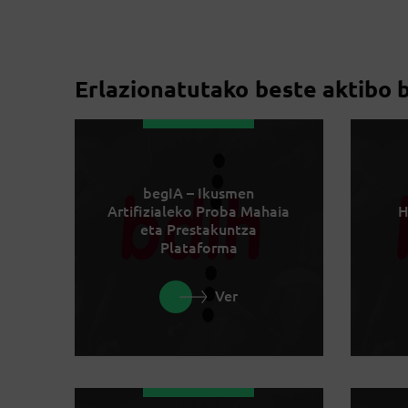
Erlazionatutako beste aktibo 
begIA – Ikusmen
Artifizialeko Proba Mahaia
H
eta Prestakuntza
Plataforma
Ver