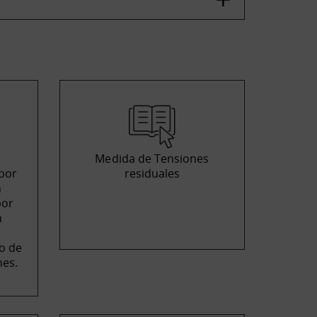
Medida de Tensiones
 por
residuales
n
por
n
o de
nes.