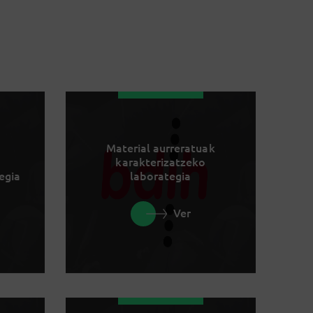
Material aurreratuak
karakterizatzeko
egia
laborategia
Ver