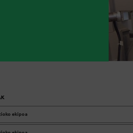
AK
ioko ekipoa
ioko ekipoa