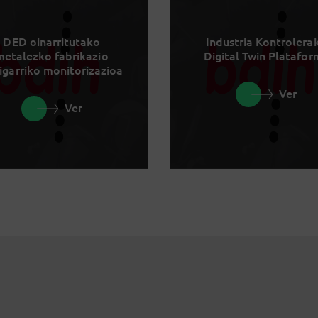
DED oinarritutako
Industria Kontrolera
metalezko fabrikazio
Digital Twin Platafo
igarriko monitorizazioa
Ver
Ver